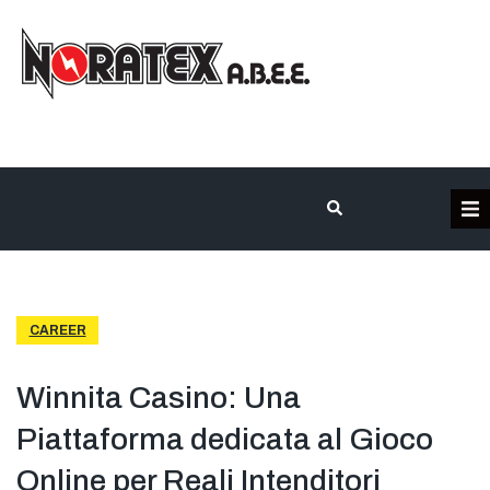
Η Εταιρεία
Κατηγορίες Προϊόντων
CAREER
Επικοινωνία
Winnita Casino: Una
Piattaforma dedicata al Gioco
Τα έργα μας
Online per Reali Intenditori