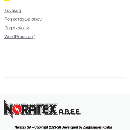
Σύνδεση
Ροή καταχωρίσεων
Ροή σχολίων
WordPress.org
Noratex SA – Copyright 2023-26 Developed by
Zargiannakis Kostas