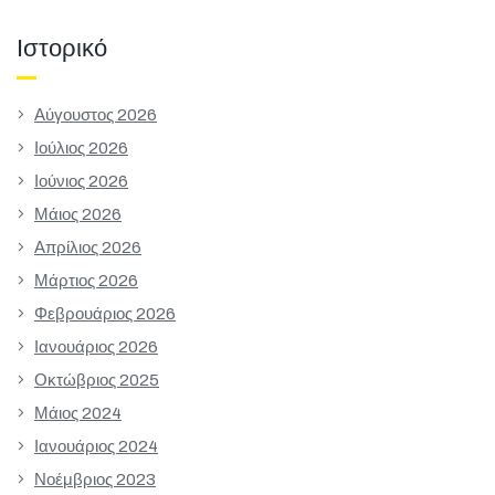
Ιστορικό
Αύγουστος 2026
Ιούλιος 2026
Ιούνιος 2026
Μάιος 2026
Απρίλιος 2026
Μάρτιος 2026
Φεβρουάριος 2026
Ιανουάριος 2026
Οκτώβριος 2025
Μάιος 2024
Ιανουάριος 2024
Νοέμβριος 2023