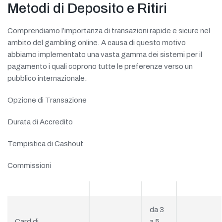
Metodi di Deposito e Ritiri
Comprendiamo l’importanza di transazioni rapide e sicure nel
ambito del gambling online. A causa di questo motivo
abbiamo implementato una vasta gamma dei sistemi per il
pagamento i quali coprono tutte le preferenze verso un
pubblico internazionale.
Opzione di Transazione
Durata di Accredito
Tempistica di Cashout
Commissioni
da 3
Card di
a 5