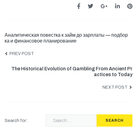
Аналитическая повестка к займ до зарплаты — подбор
ка и финансовое планирование
PREV POST
The Historical Evolution of Gambling From Ancient Pr
actices to Today
NEXT POST
Search for:
SEARCH