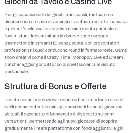
Giochi da Tavolo e Casino Live
Per gli appassionati dei giochi tradizionali, mettiamo in
disposizione dozzine di versioni di ventuno, roulette, baccarat
e poker. L’esclusiva sezione live casino merita particolare
focus: studi dedicati situati in diverse zone europee
trasmettono in stream HD senza sosta, con presentatori
professionisti i quali conducono round in formato reale. Game
show creativi come il Crazy Time, Monopoly Live ed Dream
Catcher aggiungono il tocco di spettacolarità al vissuto
tradizionale.
Struttura di Bonus e Offerte
Il nostro piano promozionale viene articola mediante diversi
livelli per accontentare sia agli nuovi iscritti che gli giocatori
abituali. Il pacchetto di benvenuto è distribuito sui primi
versamenti, permettendo agli nuovi giocatori di scoprire
gradualmente l’intera piattaforma con fondi aggiuntivi e giri