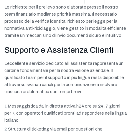
Le richieste per il prelievo sono elaborate presso il nostro
team finanziario mediante priorità massima. Il necessario
processo della verifica identità, richiesto per legge per la
normativa anti-riciclaggio, viene gestito in modalità efficiente
tramite un meccanismo di invio documenti sicuro e intuitivo.
Supporto e Assistenza Clienti
L’eccellente servizio dedicato all’ assistenza rappresenta un
cardine fondamentale per la nostra visione aziendale. Il
qualificato team per il supporto in più lingue resta disponibile
attraverso svariati canali per la comunicazione a risolvere
ciascuna problematica con tempi brevi.
Messaggistica dal in diretta attiva h24 ore su 24, 7 giorni
per 7, con operatori qualificati pronti ad rispondere nella lingua
italiano
Struttura di ticketing via email per questioni che