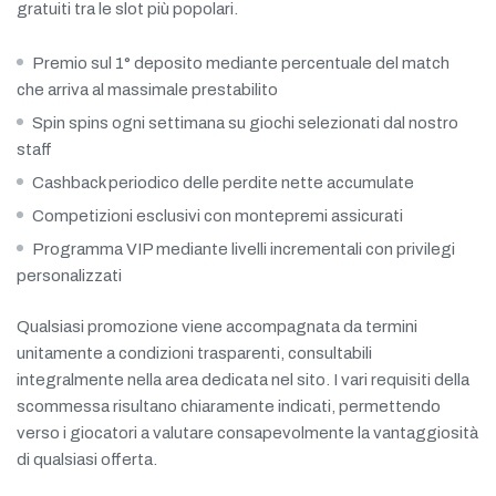
gratuiti tra le slot più popolari.
Premio sul 1° deposito mediante percentuale del match
che arriva al massimale prestabilito
Spin spins ogni settimana su giochi selezionati dal nostro
staff
Cashback periodico delle perdite nette accumulate
Competizioni esclusivi con montepremi assicurati
Programma VIP mediante livelli incrementali con privilegi
personalizzati
Qualsiasi promozione viene accompagnata da termini
unitamente a condizioni trasparenti, consultabili
integralmente nella area dedicata nel sito. I vari requisiti della
scommessa risultano chiaramente indicati, permettendo
verso i giocatori a valutare consapevolmente la vantaggiosità
di qualsiasi offerta.