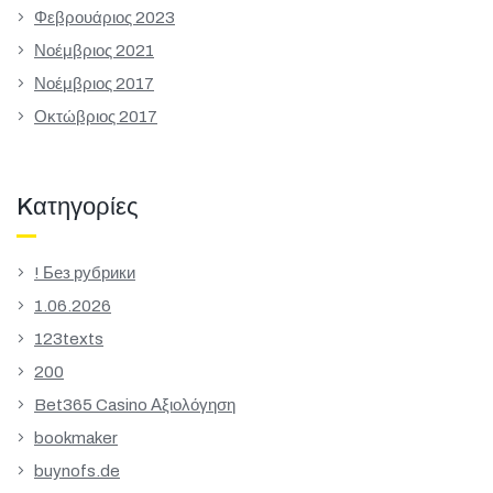
Φεβρουάριος 2023
Νοέμβριος 2021
Νοέμβριος 2017
Οκτώβριος 2017
Kατηγορίες
! Без рубрики
1.06.2026
123texts
200
Bet365 Casino Αξιολόγηση
bookmaker
buynofs.de