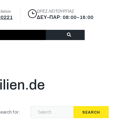
ελατών
ΩΡΕΣ ΛΕΙΤΟΥΡΓΙΑΣ
30221
ΔΕΥ–ΠΑΡ: 08:00–16:00
lien.de
earch for:
SEARCH