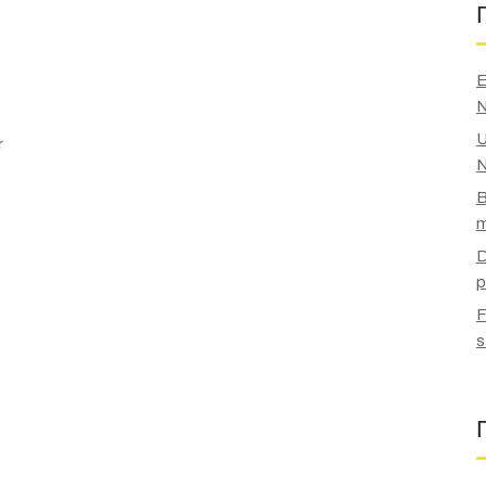
E
N
U
r
N
B
m
D
p
F
s