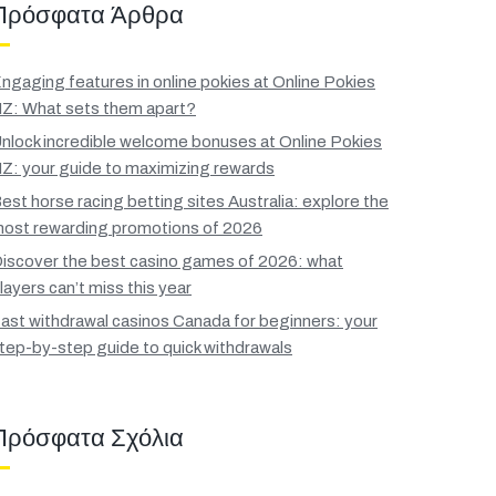
Πρόσφατα Άρθρα
ngaging features in online pokies at Online Pokies
Z: What sets them apart?
nlock incredible welcome bonuses at Online Pokies
Z: your guide to maximizing rewards
est horse racing betting sites Australia: explore the
ost rewarding promotions of 2026
iscover the best casino games of 2026: what
layers can’t miss this year
ast withdrawal casinos Canada for beginners: your
tep-by-step guide to quick withdrawals
Πρόσφατα Σχόλια