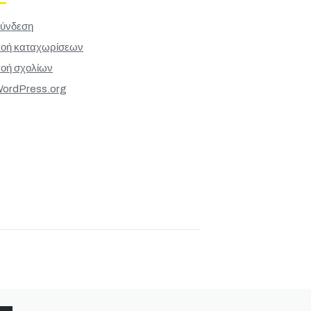
ύνδεση
οή καταχωρίσεων
οή σχολίων
ordPress.org