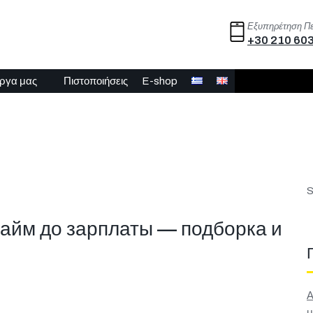
Εξυπηρέτηση Π
+30 210 60
έργα μας
Πιστοποιήσεις
E-shop
S
займ до зарплаты — подборка и
Α
μ