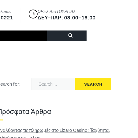
ελατών
ΩΡΕΣ ΛΕΙΤΟΥΡΓΙΑΣ
30221
ΔΕΥ–ΠΑΡ: 08:00–16:00
earch for:
SEARCH
Πρόσφατα Άρθρα
ναλύοντας τις πληρωμές στο Lizaro Casino: Ταχύτητα,
έθοδοι και ασφάλεια