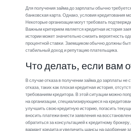
Для получения займа до зарплаты обычно требуетс
банковская карта. Однако, условия кредитования мо
Некоторые организации могут требовать подтвержде
Важным критерием является кредитная история зае
истории может значительно снизить вероятность од
процентной ставки. Заемщиком обычно должны быть 
стабильный доход и репутацию плательщика.
Что делать, если вам 
В случае отказа в получении займа до зарплаты не 
отказа, таких как плохая кредитная история, отсут
требованиям кредитора. В этой ситуации можно поп
на организации, специализирующиеся на кредитован
улучшить свою кредитную историю, погасить текущи
вносить платежи внести заявления на восстановлен
обратиться за консультацией к кредитному брокер
вариант кредита и увеличить шансы на одобрение з