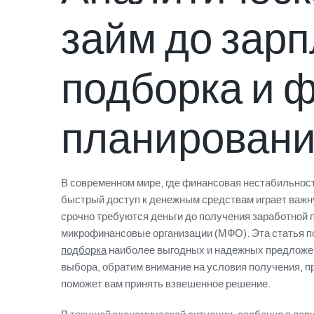
займ до зар
подборка и 
планирован
В современном мире, где финансовая нестабильнос
быстрый доступ к денежным средствам играет важну
срочно требуются деньги до получения заработной п
микрофинансовые организации (МФО). Эта статья 
подборка
наиболее выгодных и надежных предложен
выбора, обратим внимание на условия получения, пр
поможет вам принять взвешенное решение.