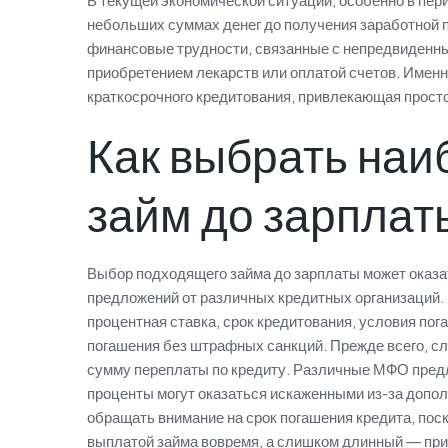
В текущей экономической ситуации, особенно в пер
небольших суммах денег до получения заработной 
финансовые трудности, связанные с непредвиденны
приобретением лекарств или оплатой счетов. Именн
краткосрочного кредитования, привлекающая прост
Как выбрать на
займ до зарплат
Выбор подходящего займа до зарплаты может оказа
предложений от различных кредитных организаций. 
процентная ставка, срок кредитования, условия по
погашения без штрафных санкций. Прежде всего, с
сумму переплаты по кредиту. Различные МФО пред
проценты могут оказаться искаженными из-за допол
обращать внимание на срок погашения кредита, пос
выплатой займа вовремя, а слишком длинный — при