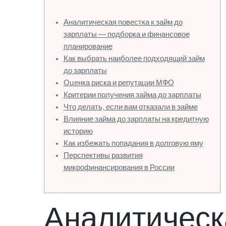
Аналитическая повестка к займ до
зарплаты — подборка и финансовое
планирование
Как выбрать наиболее подходящий займ
до зарплаты
Оценка риска и репутации МФО
Критерии получения займа до зарплаты
Что делать, если вам отказали в займе
Влияние займа до зарплаты на кредитную
историю
Как избежать попадания в долговую яму
Перспективы развития
микрофинансирования в России
Аналитическа