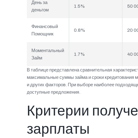
День за
1.5%
50 0
деньгом
Финансовый
0.8%
20 0
Помощник
Моментальный
1.7%
40 0
Займ
В таблице представлена сравнительная характерис
максимальные суммы займа и сроки кредитования мо
и других факторов. При выборе наиболее подходящ
доступные предложения.
Критерии получе
зарплаты