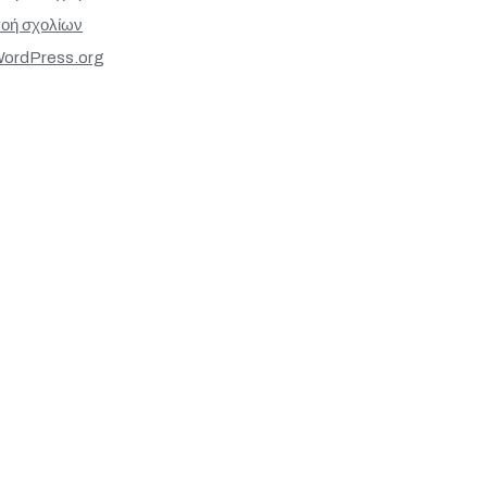
οή σχολίων
ordPress.org