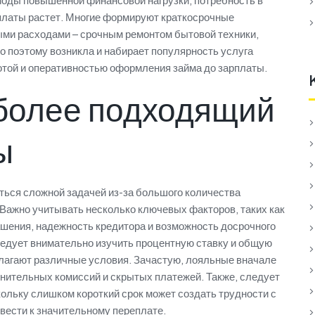
иоды повышенной финансовой нагрузки, потребность в
платы растет. Многие формируют краткосрочные
ми расходами – срочным ремонтом бытовой техники,
о поэтому возникла и набирает популярность услуга
отой и оперативностью оформления займа до зарплаты.
иболее подходящий
ы
ться сложной задачей из-за большого количества
Важно учитывать несколько ключевых факторов, таких как
гашения, надежность кредитора и возможность досрочного
ледует внимательно изучить процентную ставку и общую
лагают различные условия. Зачастую, лояльные вначале
нительных комиссий и скрытых платежей. Также, следует
кольку слишком короткий срок может создать трудности с
вести к значительному переплате.