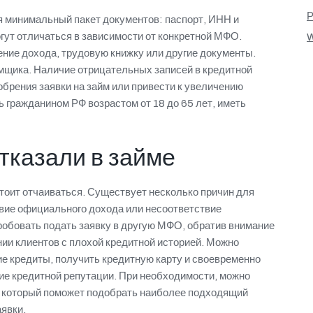
Ρ
я минимальный пакет документов: паспорт, ИНН и
гут отличаться в зависимости от конкретной МФО.
W
ние дохода, трудовую книжку или другие документы.
мщика. Наличие отрицательных записей в кредитной
обрения заявки на займ или привести к увеличению
гражданином РФ возрастом от 18 до 65 лет, иметь
отказали в займе
стоит отчаиваться. Существует несколько причин для
ствие официального дохода или несоответствие
робовать подать заявку в другую МФО, обратив внимание
ии клиентов с плохой кредитной историей. Можно
е кредиты, получить кредитную карту и своевременно
ие кредитной репутации. При необходимости, можно
у, который поможет подобрать наиболее подходящий
аявки.