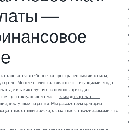
платы —
финансовое
ие
ть становится все более распространенным явлением,
ю роль. Многие люди сталкиваются с ситуациями, когда
латы, и в таких случаях на помощь приходят
посвящена актуальной теме —
займ до зарплаты —
ий, доступных на рынке. Мы рассмотрим критерии
оцентные ставки и риски, связанные с такими займами, что