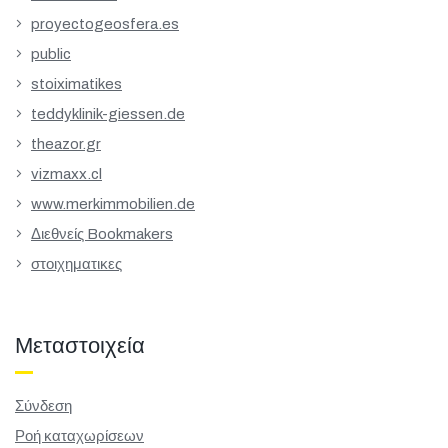
proyectogeosfera.es
public
stoiximatikes
teddyklinik-giessen.de
theazor.gr
vizmaxx.cl
www.merkimmobilien.de
Διεθνείς Bookmakers
στοιχηματικες
Μεταστοιχεία
Σύνδεση
Ροή καταχωρίσεων