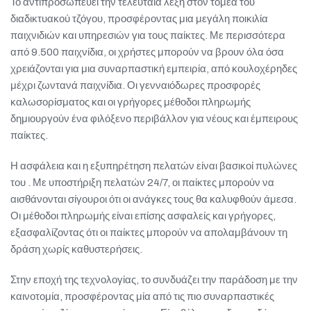
Το αντιπροσωπεύει την τελευταία λέξη στον τομέα του
διαδικτυακού τζόγου, προσφέροντας μια μεγάλη ποικιλία
παιχνιδιών και υπηρεσιών για τους παίκτες. Με περισσότερα
από 9.500 παιχνίδια, οι χρήστες μπορούν να βρουν όλα όσα
χρειάζονται για μια συναρπαστική εμπειρία, από κουλοχέρηδες
μέχρι ζωντανά παιχνίδια. Οι γενναιόδωρες προσφορές
καλωσορίσματος και οι γρήγορες μέθοδοι πληρωμής
δημιουργούν ένα φιλόξενο περιβάλλον για νέους και έμπειρους
παίκτες.
Η ασφάλεια και η εξυπηρέτηση πελατών είναι βασικοί πυλώνες
του . Με υποστήριξη πελατών 24/7, οι παίκτες μπορούν να
αισθάνονται σίγουροι ότι οι ανάγκες τους θα καλυφθούν άμεσα.
Οι μέθοδοι πληρωμής είναι επίσης ασφαλείς και γρήγορες,
εξασφαλίζοντας ότι οι παίκτες μπορούν να απολαμβάνουν τη
δράση χωρίς καθυστερήσεις.
Στην εποχή της τεχνολογίας, το συνδυάζει την παράδοση με την
καινοτομία, προσφέροντας μία από τις πιο συναρπαστικές