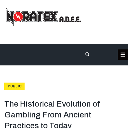
Η Εταιρεία
Κατηγορίες Προϊόντων
PUBLIC
Επικοινωνία
The Historical Evolution of
Gambling From Ancient
Τα έργα μας
Practices to Today