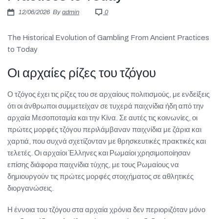
Πιστοποιήσεις
12/06/2026
By
admin
0
E-shop
The Historical Evolution of Gambling From Ancient Practices
to Today
Οι αρχαίες ρίζες του τζόγου
Ο τζόγος έχει τις ρίζες του σε αρχαίους πολιτισμούς, με ενδείξεις
ότι οι άνθρωποι συμμετείχαν σε τυχερά παιχνίδια ήδη από την
αρχαία Μεσοποταμία και την Κίνα. Σε αυτές τις κοινωνίες, οι
πρώτες μορφές τζόγου περιλάμβαναν παιχνίδια με ζάρια και
χαρτιά, που συχνά σχετίζονταν με θρησκευτικές πρακτικές και
τελετές. Οι αρχαίοι Έλληνες και Ρωμαίοι χρησιμοποίησαν
επίσης διάφορα παιχνίδια τύχης, με τους Ρωμαίους να
δημιουργούν τις πρώτες μορφές στοιχήματος σε αθλητικές
διοργανώσεις.
Η έννοια του τζόγου στα αρχαία χρόνια δεν περιοριζόταν μόνο