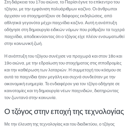
Στη διάρκεια του 17ου αιώνα, το Παρίσι έγινε το επίκεντρο του
τζόγου, με την εμφάνιση πολυάριθμων καζίνο. Οι άνθρωποι
άρχισαν να στοιχηματίζουν σε διάφορες εκδηλώσεις, από
αθλητικά γεγονότα μέχρι παιχνίδια καζίνο. Αυτή η ανάπτυξη
οδήγησε στη δημιουργία ειδικών νόμων που ρύθμιζαν τα τυχερά
παιχνίδια, αποδεικνύοντας ότι ο τζόγος είχε πλέον ενσωματωθεί
στην κοινωνική ζωή.
Η ανάπτυξη του τζόγου συνέχισε να προχωρά και στον 18ο και
19ο αιώνα, με την εδραίωση του στοιχήματος στις ιπποδρομίες
και την καθιέρωση των λοταριών. Η συμμετοχή του κόσμου σε
αυτά τα παιχνίδια ήταν μεγάλη και συχνά συνδεόταν με την
οικονομική ευημερία. Το ενδιαφέρον για τον τζόγο οδήγησε σε
καινοτομίες και τη δημιουργία νέων παιχνιδιών, διατηρώντας
τον ζωντανό στην κοινωνία.
Ο τζόγος στην εποχή της τεχνολογίας
Με την έλευση της τεχνολογίας και του διαδικτύου, ο τζόγος