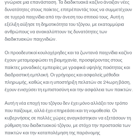
γνώρισε μια επανάσταση. Τα διαδικτυακά καζίνο άνοιξαν νέες
δυνατότητες στους παίκτες, επιτρέποντάς τους να συμμετέχουν
σε τυχερά παιχνίδια από την άνεση του σπιτιού τους. Αυτή η
εξέλιξη αύξησε τη δημοτικότητα του τζόγου, με εκατομμύρια
ανθρώπους να ανακαλύπτουν τις δυνατότητες των
διαδικτυακών παιχνιδιών.
Οι προοδευτικοί κουλοχέρηδες και τα ζωντανά παιχνίδια καζίνο
έχουν μεταμορφώσει τη βιομηχανία, προσφέροντας στους
παίκτες μοναδικές εμπειρίες με γραφικά υψηλής ποιότητας και
διαδραστική εμπλοκή. Οι γρήγορες και ασφαλείς μέθοδοι
πληρωμής, καθώς και η υποστήριξη πελατών σε 24ωρη βάση,
έχουν ενισχύσει τη εμπιστοσύνη και την ασφάλεια των παικτών.
Αυτή η νέα εποχή του τζόγου δεν έχει μόνο αλλάξει τον τρόπο
που παίζουμε, αλλά έχει επηρεάσει και τη νομοθεσία. Οι
κυβερνήσεις σε πολλές χώρες αναγκάστηκαν να εξετάσουν τη
ρύθμιση του διαδικτυακού τζόγου, με στόχο την προστασία των
παικτών και την καταπολέμηση της παράνομης