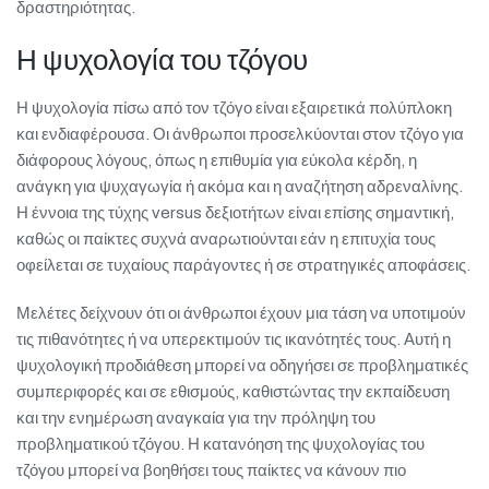
δραστηριότητας.
Η ψυχολογία του τζόγου
Η ψυχολογία πίσω από τον τζόγο είναι εξαιρετικά πολύπλοκη
και ενδιαφέρουσα. Οι άνθρωποι προσελκύονται στον τζόγο για
διάφορους λόγους, όπως η επιθυμία για εύκολα κέρδη, η
ανάγκη για ψυχαγωγία ή ακόμα και η αναζήτηση αδρεναλίνης.
Η έννοια της τύχης versus δεξιοτήτων είναι επίσης σημαντική,
καθώς οι παίκτες συχνά αναρωτιούνται εάν η επιτυχία τους
οφείλεται σε τυχαίους παράγοντες ή σε στρατηγικές αποφάσεις.
Μελέτες δείχνουν ότι οι άνθρωποι έχουν μια τάση να υποτιμούν
τις πιθανότητες ή να υπερεκτιμούν τις ικανότητές τους. Αυτή η
ψυχολογική προδιάθεση μπορεί να οδηγήσει σε προβληματικές
συμπεριφορές και σε εθισμούς, καθιστώντας την εκπαίδευση
και την ενημέρωση αναγκαία για την πρόληψη του
προβληματικού τζόγου. Η κατανόηση της ψυχολογίας του
τζόγου μπορεί να βοηθήσει τους παίκτες να κάνουν πιο