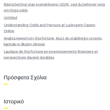
Bästa betting utan svensk licens i 2026: vad du behöver veta
om höga odds
Untitled
Understanding Odds and Payouts at Luckygem Casino
Online
Analiza inwestycji i thorfortune, klucz do stabilnego rozwoju
kapitału w długim okresie
Laudace de thorfortune en investissements financiers et
perspectives davenir durables
Πρόσφατα Σχόλια
Ιστορικό