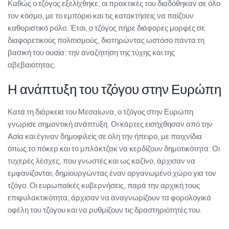
Καθώς ο τζόγος εξελίχθηκε, οι πρακτικές του διαδόθηκαν σε όλο
τον κόσμο, με το εμπόριο και τις κατακτήσεις να παίζουν
καθοριστικό ρόλο. Έτσι, ο τζόγος πήρε διάφορες μορφές σε
διαφορετικούς πολιτισμούς, διατηρώντας ωστόσο πάντα τη
βασική του ουσία: την αναζήτηση της τύχης και της
αβεβαιότητας.
Η ανάπτυξη του τζόγου στην Ευρώπη
Κατά τη διάρκεια του Μεσαίωνα, ο τζόγος στην Ευρώπη
γνώρισε σημαντική ανάπτυξη. Οι κάρτες εισήχθησαν από την
Ασία και έγιναν δημοφιλείς σε όλη την ήπειρο, με παιχνίδια
όπως το πόκερ και το μπλάκτζακ να κερδίζουν δημοτικότητα. Οι
τυχερές λέσχες, που γνωστές και ως καζίνο, άρχισαν να
εμφανίζονται, δημιουργώντας έναν οργανωμένο χώρο για τον
τζόγο. Οι ευρωπαϊκές κυβερνήσεις, παρά την αρχική τους
επιφυλακτικότητα, άρχισαν να αναγνωρίζουν τα φορολογικά
οφέλη του τζόγου και να ρυθμίζουν τις δραστηριότητές του.