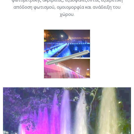
Πιστοποιήσεις
απόδοση φωτισμού, ομοιομορφία και ανάδειξη του
χώρου.
E-shop