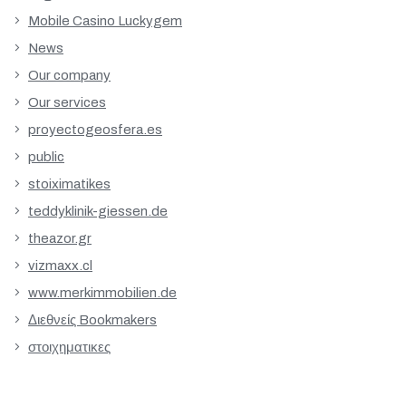
Mobile Casino Luckygem
News
Our company
Our services
proyectogeosfera.es
public
stoiximatikes
teddyklinik-giessen.de
theazor.gr
vizmaxx.cl
www.merkimmobilien.de
Διεθνείς Bookmakers
στοιχηματικες