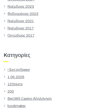
Νοέμβριος 2023
Φεβρουάριος 2023
Νοέμβριος 2021
Νοέμβριος 2017
Οκτώβριος 2017
Kατηγορίες
! Без рубрики
1.06.2026
123texts
200
Bet365 Casino Αξιολόγηση
bookmaker