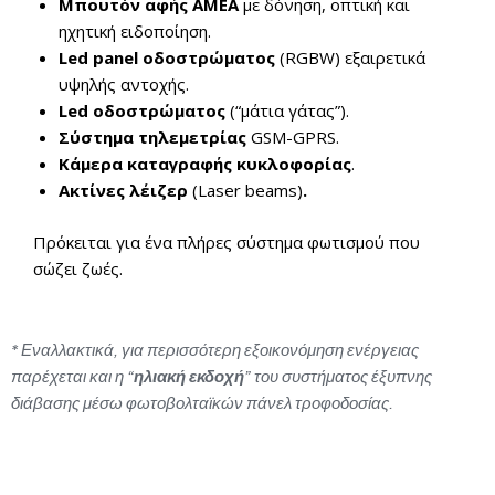
Μπουτόν αφής ΑΜΕΑ
με δόνηση, οπτική και
ηχητική ειδοποίηση.
Led panel οδοστρώματος
(RGBW) εξαιρετικά
υψηλής αντοχής.
Led οδοστρώματος
(“μάτια γάτας”).
Σύστημα τηλεμετρίας
GSM-GPRS.
Κάμερα καταγραφής κυκλοφορίας
.
Ακτίνες λέιζερ
(Laser beams)
.
Πρόκειται για ένα πλήρες σύστημα φωτισμού που
σώζει ζωές.
* Εναλλακτικά, για περισσότερη εξοικονόμηση ενέργειας
παρέχεται και η “
ηλιακή εκδοχή
” του συστήματος έξυπνης
διάβασης μέσω φωτοβολταϊκών πάνελ τροφοδοσίας.