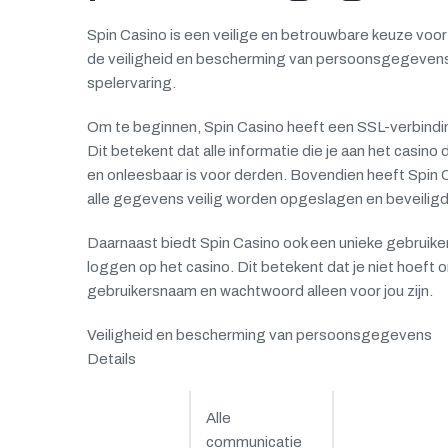
Spin Casino is een veilige en betrouwbare keuze voo
de veiligheid en bescherming van persoonsgegevens, 
spelervaring.
Om te beginnen, Spin Casino heeft een SSL-verbinding
Dit betekent dat alle informatie die je aan het casin
en onleesbaar is voor derden. Bovendien heeft Spin C
alle gegevens veilig worden opgeslagen en beveiligd
Daarnaast biedt Spin Casino ook een unieke gebruike
loggen op het casino. Dit betekent dat je niet hoeft
gebruikersnaam en wachtwoord alleen voor jou zijn.
Veiligheid en bescherming van persoonsgegevens
Details
Alle
communicatie