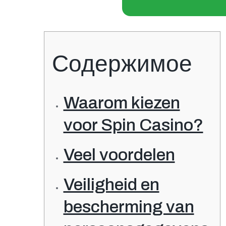
Содержимое
Waarom kiezen
voor Spin Casino?
Veel voordelen
Veiligheid en
bescherming van