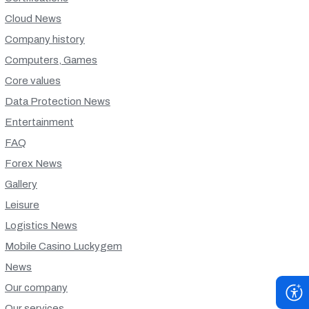
Cloud News
Company history
Computers, Games
Core values
Data Protection News
Entertainment
FAQ
Forex News
Gallery
Leisure
Logistics News
Mobile Casino Luckygem
News
Our company
Our services