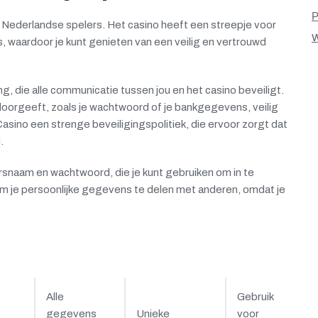
Ρ
r Nederlandse spelers. Het casino heeft een streepje voor
W
waardoor je kunt genieten van een veilig en vertrouwd
, die alle communicatie tussen jou en het casino beveiligt.
o doorgeeft, zoals je wachtwoord of je bankgegevens, veilig
asino een strenge beveiligingspolitiek, die ervoor zorgt dat
.
rsnaam en wachtwoord, die je kunt gebruiken om in te
 om je persoonlijke gegevens te delen met anderen, omdat je
Alle
Gebruik
gegevens
Unieke
voor