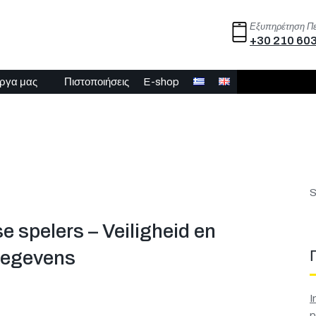
Εξυπηρέτηση Π
+30 210 60
έργα μας
Πιστοποιήσεις
E-shop
S
 spelers – Veiligheid en
gegevens
I
p