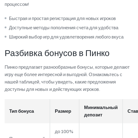
процессом!
Быстрая и простая регистрация для новых игроков
Доступные методы пополнения счета для удобства
Широкий выбор игр для удовлетворения любого вкуса
Разбивка бонусов в Пинко
Пинко предлагает разнообразные бонусы, которые делают
игру еще более интересной и выгодной. Ознакомьтесь с
нашей таблицей, чтобы увидеть, какие предложения
доступны для новых и действующих игроков.
Минимальный
Тип бонуса
Размер
Став
депозит
до 100%