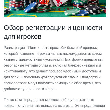
Обзор регистрации и ценности
для игроков
Регистрация в Пинко — это простой и быстрый процесс,
который позволяет игрокам начать наслаждаться азартом
казино с минимальными усилиями. Платформа предлагает
безопасные методы оплаты, включая банковские карты и
криптовалюту, что делает процесс удобным и доступным
для всех. С помощью круглосуточной службы поддержки
пользователи могут получить помощь в любое время, что
добавляет уверенности в игре.
Пинко также предлагает множество бонусов, которые
позволяют увеличить шансы на выигрыш. Эти предложения