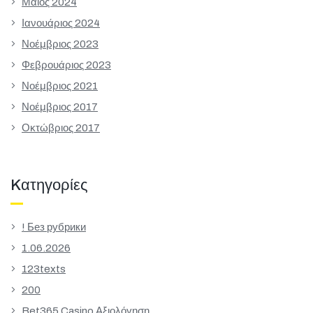
Μάιος 2024
Ιανουάριος 2024
Νοέμβριος 2023
Φεβρουάριος 2023
Νοέμβριος 2021
Νοέμβριος 2017
Οκτώβριος 2017
Kατηγορίες
! Без рубрики
1.06.2026
123texts
200
Bet365 Casino Αξιολόγηση