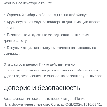
казино. Вот некоторые из них:
Огромный выбор игр более 15,000 на любой вкус.
Круглосуточная служба поддержки для помощи в любое
время.
Безопасные и надежные методы оплаты, включая
криптовалюту.
Бонусы и акции, которые увеличивают ваши шансы на
выигрыш.
Эти факторы делают Пинко действительно
привлекательным местом для азартных игр, обеспечивая
удобство, безопасность и множество вариантов для выбора.
Доверие и безопасность
Безопасность игроков — это приоритет для Пинко.
Платформа имеет лицензию Curacao OGL/2024/1516/0841,