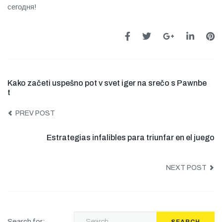
сегодня!
Kako začeti uspešno pot v svet iger na srečo s Pawnbe
t
PREV POST
Estrategias infalibles para triunfar en el juego
NEXT POST
Search for:
SEARCH