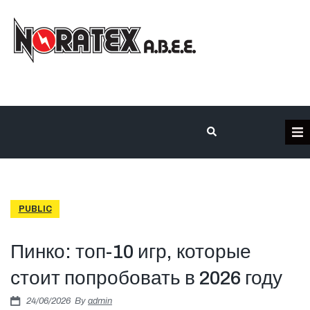
Η Εταιρεία
Κατηγορίες Προϊόντων
PUBLIC
Επικοινωνία
Пинко: топ-10 игр, которые
стоит попробовать в 2026 году
Τα έργα μας
24/06/2026
By
admin