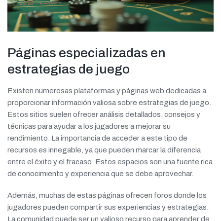
Páginas especializadas en
estrategias de juego
Existen numerosas plataformas y páginas web dedicadas a
proporcionar información valiosa sobre estrategias de juego.
Estos sitios suelen ofrecer análisis detallados, consejos y
técnicas para ayudar a los jugadores a mejorar su
rendimiento. La importancia de acceder a este tipo de
recursos es innegable, ya que pueden marcar la diferencia
entre el éxito y el fracaso. Estos espacios son una fuente rica
de conocimiento y experiencia que se debe aprovechar.
Además, muchas de estas páginas ofrecen foros donde los
jugadores pueden compartir sus experiencias y estrategias.
La comunidad puede ser un valioso recurso para aprender de