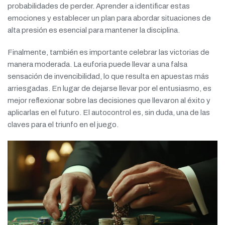
probabilidades de perder. Aprender a identificar estas
emociones y establecer un plan para abordar situaciones de
alta presión es esencial para mantener la disciplina.
Finalmente, también es importante celebrar las victorias de
manera moderada. La euforia puede llevar a una falsa
sensación de invencibilidad, lo que resulta en apuestas más
arriesgadas. En lugar de dejarse llevar por el entusiasmo, es
mejor reflexionar sobre las decisiones que llevaron al éxito y
aplicarlas en el futuro. El autocontrol es, sin duda, una de las
claves para el triunfo en el juego.