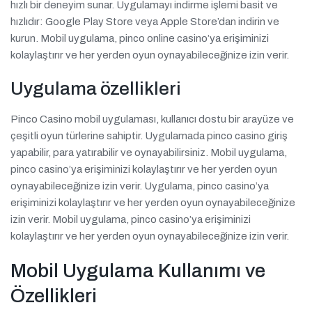
hızlı bir deneyim sunar. Uygulamayı indirme işlemi basit ve
hızlıdır: Google Play Store veya Apple Store’dan indirin ve
kurun. Mobil uygulama, pinco online casino’ya erişiminizi
kolaylaştırır ve her yerden oyun oynayabileceğinize izin verir.
Uygulama özellikleri
Pinco Casino mobil uygulaması, kullanıcı dostu bir arayüze ve
çeşitli oyun türlerine sahiptir. Uygulamada pinco casino giriş
yapabilir, para yatırabilir ve oynayabilirsiniz. Mobil uygulama,
pinco casino’ya erişiminizi kolaylaştırır ve her yerden oyun
oynayabileceğinize izin verir. Uygulama, pinco casino’ya
erişiminizi kolaylaştırır ve her yerden oyun oynayabileceğinize
izin verir. Mobil uygulama, pinco casino’ya erişiminizi
kolaylaştırır ve her yerden oyun oynayabileceğinize izin verir.
Mobil Uygulama Kullanımı ve
Özellikleri