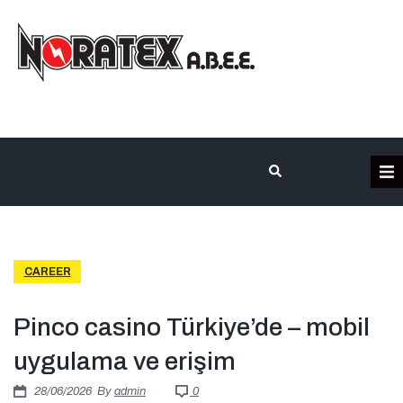
Η Εταιρεία
Κατηγορίες Προϊόντων
CAREER
Επικοινωνία
Pinco casino Türkiye’de – mobil
uygulama ve erişim
Τα έργα μας
28/06/2026
By
admin
0