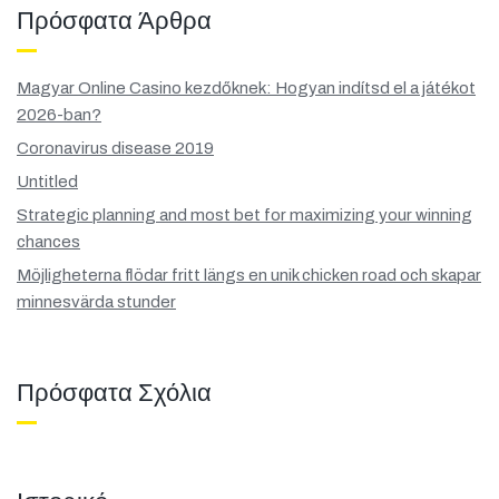
Πρόσφατα Άρθρα
Magyar Online Casino kezdőknek: Hogyan indítsd el a játékot
2026-ban?
Coronavirus disease 2019
Untitled
Strategic planning and most bet for maximizing your winning
chances
Möjligheterna flödar fritt längs en unik chicken road och skapar
minnesvärda stunder
Πρόσφατα Σχόλια