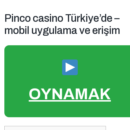
Πιστοποιήσεις
Pinco casino Türkiye’de –
E-shop
mobil uygulama ve erişim
OYNAMAK