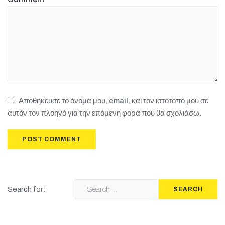
Αποθήκευσε το όνομά μου, email, και τον ιστότοπο μου σε
αυτόν τον πλοηγό για την επόμενη φορά που θα σχολιάσω.
Search for:
SEARCH