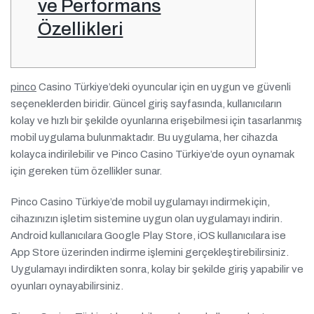
ve Performans
Özellikleri
pinco
Casino Türkiye’deki oyuncular için en uygun ve güvenli
seçeneklerden biridir. Güncel giriş sayfasında, kullanıcıların
kolay ve hızlı bir şekilde oyunlarına erişebilmesi için tasarlanmış
mobil uygulama bulunmaktadır. Bu uygulama, her cihazda
kolayca indirilebilir ve Pinco Casino Türkiye’de oyun oynamak
için gereken tüm özellikler sunar.
Pinco Casino Türkiye’de mobil uygulamayı indirmek için,
cihazınızın işletim sistemine uygun olan uygulamayı indirin.
Android kullanıcılara Google Play Store, iOS kullanıcılara ise
App Store üzerinden indirme işlemini gerçekleştirebilirsiniz.
Uygulamayı indirdikten sonra, kolay bir şekilde giriş yapabilir ve
oyunları oynayabilirsiniz.