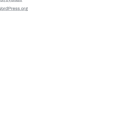
ordPress.org