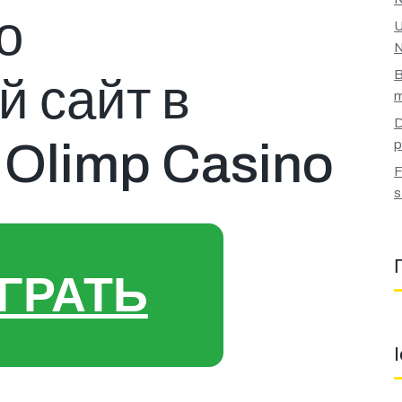
о
U
N
B
 сайт в
m
D
 Olimp Casino
p
F
s
ГРАТЬ