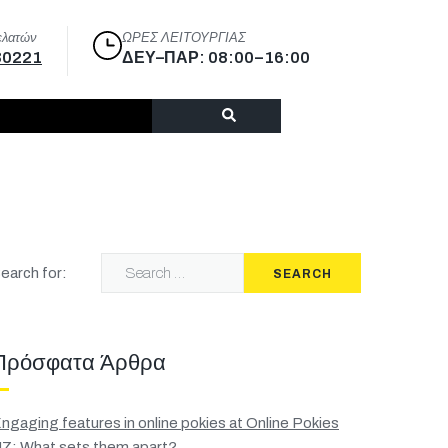
ελατών
ΩΡΕΣ ΛΕΙΤΟΥΡΓΙΑΣ
30221
ΔΕΥ–ΠΑΡ: 08:00–16:00
earch for:
SEARCH
Πρόσφατα Άρθρα
ngaging features in online pokies at Online Pokies
Z: What sets them apart?