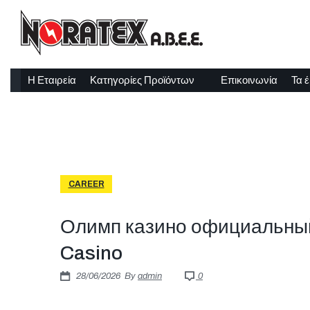
Η Εταιρεία
Κατηγορίες Προϊόντων
Επικοινωνία
Τα 
CAREER
Олимп казино официальный 
Casino
28/06/2026
By
admin
0