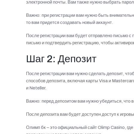
электронной почты. Вам также нужно выбрать парол
Важно: при регистрации вам нужно быть внимательн
то вам придется создавать новый аккаунт.
После регистрации вам будет отправлено письмо с 
письмо и подтвердить регистрацию, чтобы активиро
Шаг 2: Депозит
После регистрации вам нужно сделать депозит, чтоб
способов депозита, включая карты Visa и Mastercard
и Neteller.
Важно: перед депозитом вам нужно убедиться, что в
После депозита вам будет доступен доступ к игровы
Олимп бк – это официальный сайт Olimp Casino, гд