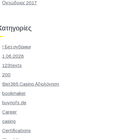
Οκτώβριος 2017
Kατηγορίες
! Без рубрики
1.06.2026
123texts
200
Bet365 Casino Αξιολόγηση
bookmaker
buynofs.de
Career
casino
Certifications