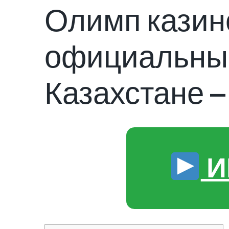
Олимп казин
официальный
Казахстане –
И