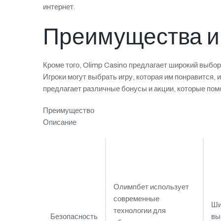
интернет.
Преимущества иг
Кроме того, Olimp Casino предлагает широкий выбор 
Игроки могут выбрать игру, которая им понравится, 
предлагает различные бонусы и акции, которые пом
Преимущество
Описание
Олимпбет использует
современные
Ши
технологии для
Безопасность
вы