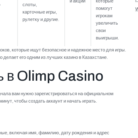
и акции
которые
р
слоты,
помогут
W
карточные игры,
игрокам
рулетку и другие.
увеличить
свои
выигрыши.
роков, которые ищут безопасное и надежное место для игры.
о делает его одним из лучших казино в Казахстане.
ь в Olimp Casino
начала вам нужно зарегистрироваться на официальном
минут, чтобы создать аккаунт и начать играть.
ные, включая имя, фамилию, дату рождения и адрес