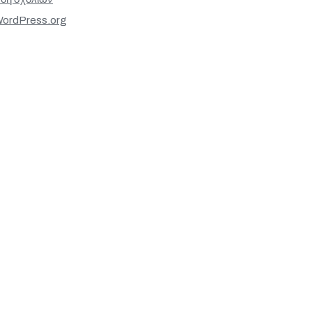
ordPress.org