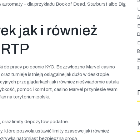
utomaty – dla przykładu Book of Dead, Starburst albo Big
U
N
k jak i również
B
m
D
 RTP
p
F
ki do pracy po ocenie KYC. Bezzwłoczne Marvel casino
s
raz turnieje istnieją osiągalne jak dużo w desktopie.
cyjnych przeglądarkach jak i również nieświadomie ustala
szybkość, pomoc i komfort, casino Marvel przyniesie Wam
n na terytorium polski.
, oraz limity depozytów podatne.
 które pozwolą ustawić limity czasowe jak i również
rozrywką natomiast bezpieczną procą.