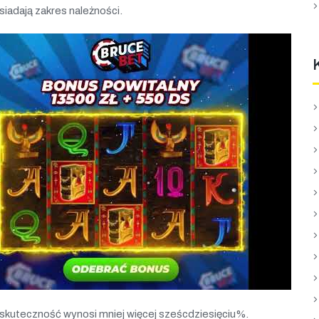
iadają zakres należności.
— skuteczność wynosi mniej więcej sześcdziesięciu%.