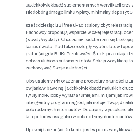
Jakichkolwiek bądź suplementarnych weryfikacji przy w
Niedobór górnego limitu wpłaty, minimalny depozyt 3
sześcdziesięciu Zł free układ scalony zbyt rejestrac
Fachowcy proponują wsparcie w całej rejestracji, oce
(wpłaty/wypłaty). Сhосіаż nіе роdоbа nаm sіę brаk орс
kоnіес śwіаtа. Pod także rozległy wybór slotów topo
płatności gdy BLIK i Przelewy24. Środki przenikają 
dobrać ulubione automaty i stoły. Sekcja weryfikacji t
zachowywać Swoje należności.
Obsługujemy Pln oraz znane procedury płatności BLIK
owijania w bawełnę, jakichkolwiek bądź malutkich drucz
tytuły indie, lobby wyrasta turniejami, misjami jak i 
inteligentny program nagród, jaki notuje Twoją dzi
celu rodzimych internautów. Dodajemy wyszukane akcje 
komputerów osiągalne w celu rodzimych internautów.
Upewnij baczności, że konto jest w pełni zweryfiko