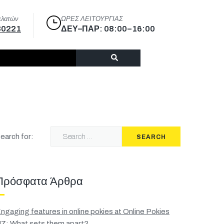
ελατών
ΩΡΕΣ ΛΕΙΤΟΥΡΓΙΑΣ
30221
ΔΕΥ–ΠΑΡ: 08:00–16:00
earch for:
SEARCH
Πρόσφατα Άρθρα
ngaging features in online pokies at Online Pokies
Z: What sets them apart?