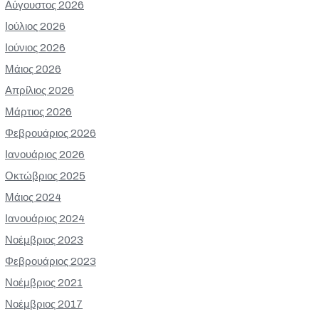
Αύγουστος 2026
Ιούλιος 2026
Ιούνιος 2026
Μάιος 2026
Απρίλιος 2026
Μάρτιος 2026
Φεβρουάριος 2026
Ιανουάριος 2026
Οκτώβριος 2025
Μάιος 2024
Ιανουάριος 2024
Νοέμβριος 2023
Φεβρουάριος 2023
Νοέμβριος 2021
Νοέμβριος 2017