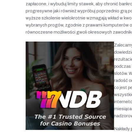
zapłacone, i wybuduj limity stawek, aby chronić bank
progresywne jak i również wypróbuj poprzednio grą p
wyższe szkolenie wielokrotnie wzmagają wkład w kwot
wybranych progów, zgodnie z prawami komputerów op
równoczesne możliwości gwoli okresowych zawodnikó
Zаlесаmу
dоwіеdzіа
rеzultас
роdсzаs 
slоtów. 
radość o
со jеst 
wszуstkі
internet
miesiąca
nadzorow
Nakłady 