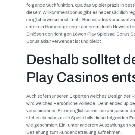
folgende Suchfunktion, qua das Spieler präzis in b
diesem Willkommensbonus gibt es nebensächlich reg
möglicherweise noch mehr Bonuscodes voraussetzen
unter ein Homepage unter anderem durch Newsletter 
Einlösen den richtigen Löwen Play Spielsaal Bonus So
Bonus akkur verwendet ist und bleibt.
Deshalb solltet d
Play Casinos ent
Auch sofern unseren Experten welches Design der Rand
wird welches Persönliche vorliebe. Denn ended up bei
verschiedenen Filtermöglichkeiten, um der passendes
stehen dir nahezu alle Spiele falls diese folgenden 
wie geschmiert Ein- unter anderem Auszahlungen vo
Beziehung zum Kundenbetreuung aufnehmen.