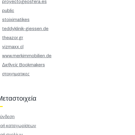
proyectogeosfera.es
public
stoiximatikes
teddyklinik-giessen.de
theazor.gr
vizmaxx.cl
www.merkimmobilien.de
Διεθνείς Bookmakers
στοιχηματικες
Μεταστοιχεία
ύνδεση
οή καταχωρίσεων
οή σχολίων