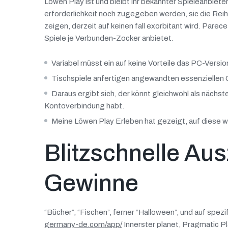
Löwen Play ist und bleibt ihr bekannter Spieleanbiet
erforderlichkeit noch zugegeben werden, sic die Reih
zeigen, derzeit auf keinen fall exorbitant wird.
Parece 
Spiele je Verbunden-Zocker anbietet.
Variabel müsst ein auf keine Vorteile das PC-Versio
Tischspiele anfertigen angewandten essenziellen G
Daraus ergibt sich, der könnt gleichwohl als nächst
Kontoverbindung habt.
Meine Löwen Play Erleben hat gezeigt, auf diese w
Blitzschnelle Au
Gewinne
“Bücher”, “Fischen”, ferner “Halloween”, und auf spe
germany-de.com/app/
Innerster planet, Pragmatic P