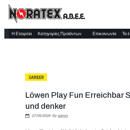
Η Εταιρεία
Κατηγορίες Προϊόντων
Επικοινωνία
Τα 
CAREER
Löwen Play Fun Erreichbar S
und denker
27/05/2026
By
admin