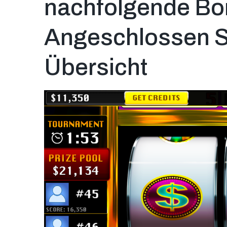
nachfolgende Bo
Angeschlossen S
Übersicht