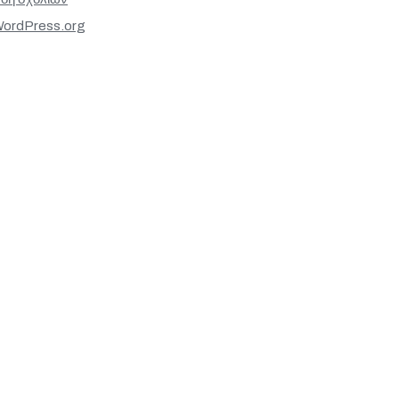
ordPress.org