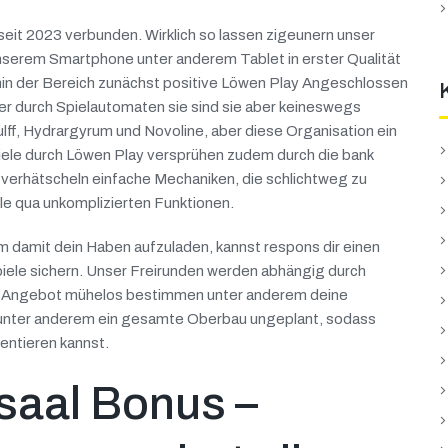
seit 2023 verbunden. Wirklich so lassen zigeunern unser
serem Smartphone unter anderem Tablet in erster Qualität
ithin der Bereich zunächst positive Löwen Play Angeschlossen
er durch Spielautomaten sie sind sie aber keineswegs
Wulff, Hydrargyrum und Novoline, aber diese Organisation ein
iele durch Löwen Play versprühen zudem durch die bank
 verhätscheln einfache Mechaniken, die schlichtweg zu
le qua unkomplizierten Funktionen.
 damit dein Haben aufzuladen, kannst respons dir einen
piele sichern. Unser Freirunden werden abhängig durch
s Angebot mühelos bestimmen unter anderem deine
s unter anderem ein gesamte Oberbau ungeplant, sodass
entieren kannst.
saal Bonus –