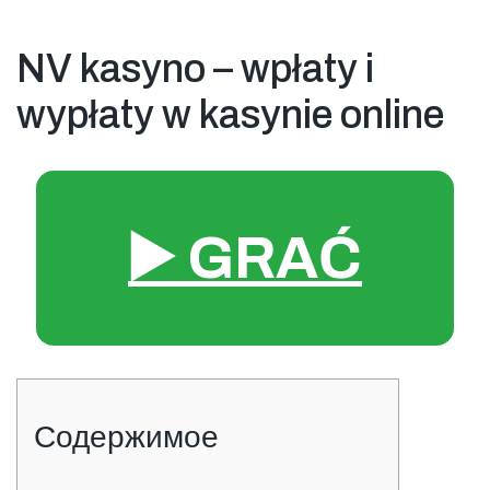
Πιστοποιήσεις
NV kasyno – wpłaty i
E-shop
wypłaty w kasynie online
▶️ GRAĆ
Содержимое