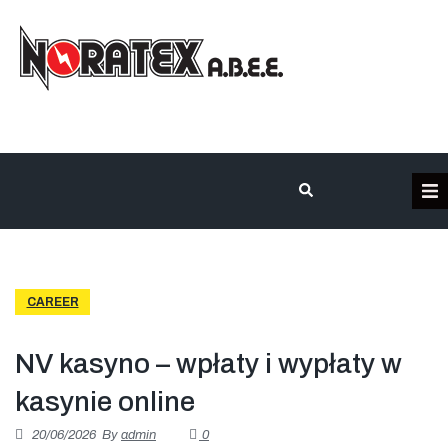
Η Εταιρεία
Κατηγορίες Προϊόντων
CAREER
Επικοινωνία
NV kasyno – wpłaty i wypłaty w
kasynie online
Τα έργα μας
20/06/2026
By
admin
0