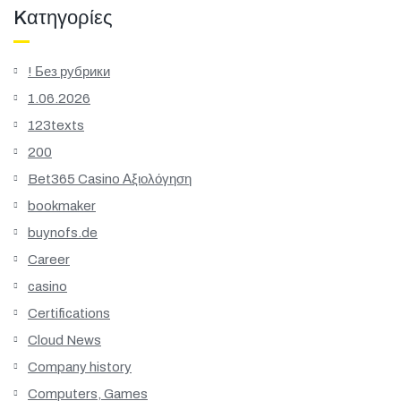
Kατηγορίες
! Без рубрики
1.06.2026
123texts
200
Bet365 Casino Αξιολόγηση
bookmaker
buynofs.de
Career
casino
Certifications
Cloud News
Company history
Computers, Games