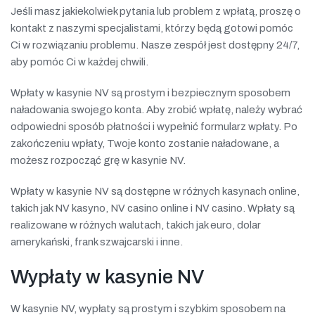
Jeśli masz jakiekolwiek pytania lub problem z wpłatą, proszę o
kontakt z naszymi specjalistami, którzy będą gotowi pomóc
Ci w rozwiązaniu problemu. Nasze zespół jest dostępny 24/7,
aby pomóc Ci w każdej chwili.
Wpłaty w kasynie NV są prostym i bezpiecznym sposobem
naładowania swojego konta. Aby zrobić wpłatę, należy wybrać
odpowiedni sposób płatności i wypełnić formularz wpłaty. Po
zakończeniu wpłaty, Twoje konto zostanie naładowane, a
możesz rozpocząć grę w kasynie NV.
Wpłaty w kasynie NV są dostępne w różnych kasynach online,
takich jak NV kasyno, NV casino online i NV casino. Wpłaty są
realizowane w różnych walutach, takich jak euro, dolar
amerykański, frank szwajcarski i inne.
Wypłaty w kasynie NV
W kasynie NV, wypłaty są prostym i szybkim sposobem na