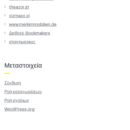
theazor.gr
vizmaxx.cl
www.merkimmobilien.de
Διεθνείς Bookmakers
στοιχηματικες
Μεταστοιχεία
Σύνδεση
Ροή καταχωρίσεων
Ροή σχολίων
WordPress.org