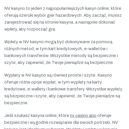
NV kasyno to jeden z najpopularniejszych kasyn online, które
oferują szeroki wybór gier hazardowych. Aby zacząć, musisz
zarejestrować się na stronie kasyna, a następnie dokonać
wpłaty, aby rozpocząć grę.
Wpłaty w NV kasyno mogą być dokonywane za pomocą
różnych metod, w tym kart kredytowych, e-walletów i
bankowych transferów. Wszystkie metody są bezpieczne i
szyte, aby zapewnić, że Twoje pieniądze są bezpieczne.
Wypłaty w NV kasyno są również proste i szyte. Kasyno
oferuje różne opcje wypłat, w tym wypłaty na karty
kredytowe, e-wallety i bankowe transfery. Wszystkie wypłaty
są bezpieczne i szyte, aby zapewnić, że Twoje pieniądze są
bezpieczne.
Jeśli szukasz kasyna online, które
nv casino app
oferuje
bezpieczne i wygodne rozwiązanie dla swoich potrzeb, NV