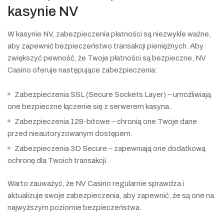
kasynie NV
W kasynie NV, zabezpieczenia płatności są niezwykle ważne,
aby zapewnić bezpieczeństwo transakcji pieniężnych. Aby
zwiększyć pewność, że Twoje płatności są bezpieczne, NV
Casino oferuje następujące zabezpieczenia:
Zabezpieczenia SSL (Secure Sockets Layer) – umożliwiają
one bezpieczne łączenie się z serwerem kasyna.
Zabezpieczenia 128-bitowe – chronią one Twoje dane
przed nieautoryzowanym dostępem.
Zabezpieczenia 3D Secure – zapewniają one dodatkową
ochronę dla Twoich transakcji.
Warto zauważyć, że NV Casino regularnie sprawdza i
aktualizuje swoje zabezpieczenia, aby zapewnić, że są one na
najwyższym poziomie bezpieczeństwa.