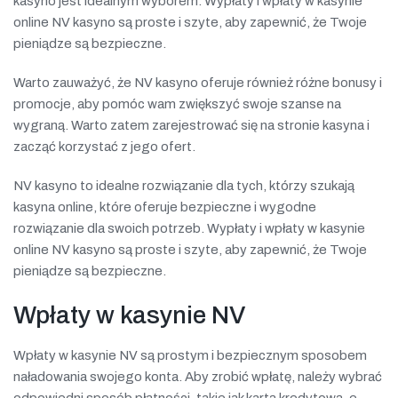
kasyno jest idealnym wyborem. Wypłaty i wpłaty w kasynie
online NV kasyno są proste i szyte, aby zapewnić, że Twoje
pieniądze są bezpieczne.
Warto zauważyć, że NV kasyno oferuje również różne bonusy i
promocje, aby pomóc wam zwiększyć swoje szanse na
wygraną. Warto zatem zarejestrować się na stronie kasyna i
zacząć korzystać z jego ofert.
NV kasyno to idealne rozwiązanie dla tych, którzy szukają
kasyna online, które oferuje bezpieczne i wygodne
rozwiązanie dla swoich potrzeb. Wypłaty i wpłaty w kasynie
online NV kasyno są proste i szyte, aby zapewnić, że Twoje
pieniądze są bezpieczne.
Wpłaty w kasynie NV
Wpłaty w kasynie NV są prostym i bezpiecznym sposobem
naładowania swojego konta. Aby zrobić wpłatę, należy wybrać
odpowiedni sposób płatności, takie jak kartą kredytową, e-