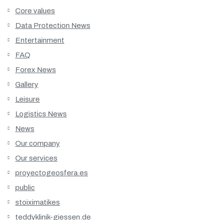
Core values
Data Protection News
Entertainment
FAQ
Forex News
Gallery
Leisure
Logistics News
News
Our company
Our services
proyectogeosfera.es
public
stoiximatikes
teddyklinik-giessen.de