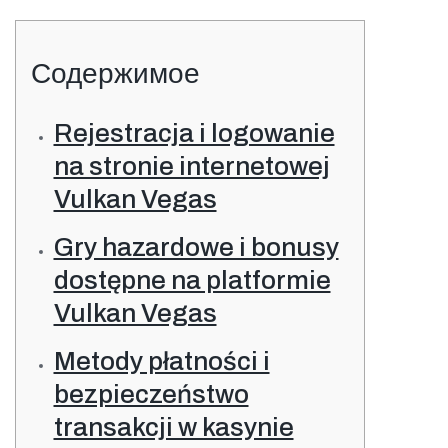
Содержимое
Rejestracja i logowanie
na stronie internetowej
Vulkan Vegas
Gry hazardowe i bonusy
dostępne na platformie
Vulkan Vegas
Metody płatności i
bezpieczeństwo
transakcji w kasynie