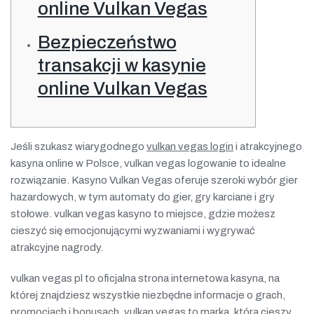
online Vulkan Vegas
Bezpieczeństwo
transakcji w kasynie
online Vulkan Vegas
Jeśli szukasz wiarygodnego
vulkan vegas login
i atrakcyjnego
kasyna online w Polsce, vulkan vegas logowanie to idealne
rozwiązanie. Kasyno Vulkan Vegas oferuje szeroki wybór gier
hazardowych, w tym automaty do gier, gry karciane i gry
stołowe. vulkan vegas kasyno to miejsce, gdzie możesz
cieszyć się emocjonującymi wyzwaniami i wygrywać
atrakcyjne nagrody.
vulkan vegas pl to oficjalna strona internetowa kasyna, na
której znajdziesz wszystkie niezbędne informacje o grach,
promocjach i bonusach. vulkan vegas to marka, która cieszy