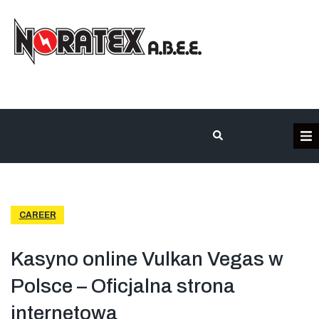
Η Εταιρεία
Κατηγορίες Προϊόντων
CAREER
Επικοινωνία
Kasyno online Vulkan Vegas w
Polsce – Oficjalna strona
Τα έργα μας
internetowa