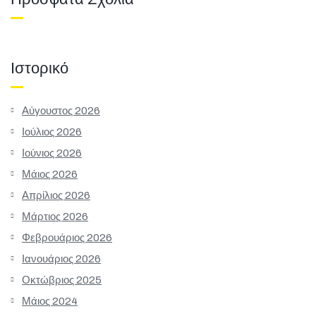
Ιστορικό
Αύγουστος 2026
Ιούλιος 2026
Ιούνιος 2026
Μάιος 2026
Απρίλιος 2026
Μάρτιος 2026
Φεβρουάριος 2026
Ιανουάριος 2026
Οκτώβριος 2025
Μάιος 2024