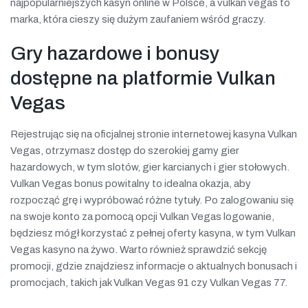
najpopularniejszych kasyn online w Polsce, a vulkan vegas to
marka, która cieszy się dużym zaufaniem wśród graczy.
Gry hazardowe i bonusy
dostępne na platformie Vulkan
Vegas
Rejestrując się na oficjalnej stronie internetowej kasyna Vulkan
Vegas, otrzymasz dostęp do szerokiej gamy gier
hazardowych, w tym slotów, gier karcianych i gier stołowych.
Vulkan Vegas bonus powitalny to idealna okazja, aby
rozpocząć grę i wypróbować różne tytuły. Po zalogowaniu się
na swoje konto za pomocą opcji Vulkan Vegas logowanie,
będziesz mógł korzystać z pełnej oferty kasyna, w tym Vulkan
Vegas kasyno na żywo. Warto również sprawdzić sekcję
promocji, gdzie znajdziesz informacje o aktualnych bonusach i
promocjach, takich jak Vulkan Vegas 91 czy Vulkan Vegas 77.