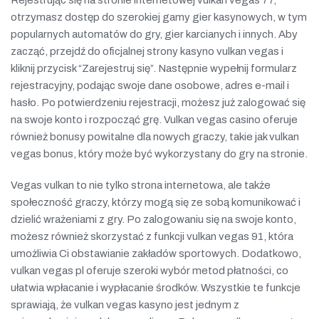
otrzymasz dostęp do szerokiej gamy gier kasynowych, w tym
popularnych automatów do gry, gier karcianych i innych. Aby
zacząć, przejdź do oficjalnej strony kasyno vulkan vegas i
kliknij przycisk “Zarejestruj się”. Następnie wypełnij formularz
rejestracyjny, podając swoje dane osobowe, adres e-mail i
hasło. Po potwierdzeniu rejestracji, możesz już zalogować się
na swoje konto i rozpocząć grę. Vulkan vegas casino oferuje
również bonusy powitalne dla nowych graczy, takie jak vulkan
vegas bonus, który może być wykorzystany do gry na stronie.
Vegas vulkan to nie tylko strona internetowa, ale także
społeczność graczy, którzy mogą się ze sobą komunikować i
dzielić wrażeniami z gry. Po zalogowaniu się na swoje konto,
możesz również skorzystać z funkcji vulkan vegas 91, która
umożliwia Ci obstawianie zakładów sportowych. Dodatkowo,
vulkan vegas pl oferuje szeroki wybór metod płatności, co
ułatwia wpłacanie i wypłacanie środków. Wszystkie te funkcje
sprawiają, że vulkan vegas kasyno jest jednym z