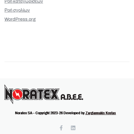
Ροή καταχωρίσεων
Ροή σχολίων
WordPress.org
Noratex SA – Copyright 2023-26 Developed by
Zargiannakis Kostas