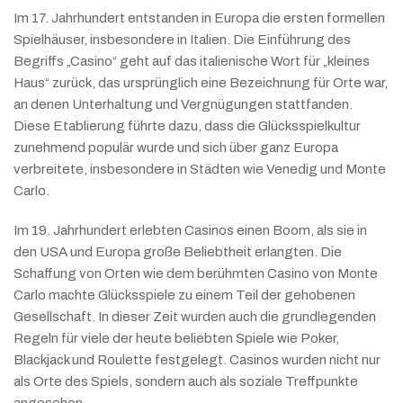
Im 17. Jahrhundert entstanden in Europa die ersten formellen
Spielhäuser, insbesondere in Italien. Die Einführung des
Begriffs „Casino“ geht auf das italienische Wort für „kleines
Haus“ zurück, das ursprünglich eine Bezeichnung für Orte war,
an denen Unterhaltung und Vergnügungen stattfanden.
Diese Etablierung führte dazu, dass die Glücksspielkultur
zunehmend populär wurde und sich über ganz Europa
verbreitete, insbesondere in Städten wie Venedig und Monte
Carlo.
Im 19. Jahrhundert erlebten Casinos einen Boom, als sie in
den USA und Europa große Beliebtheit erlangten. Die
Schaffung von Orten wie dem berühmten Casino von Monte
Carlo machte Glücksspiele zu einem Teil der gehobenen
Gesellschaft. In dieser Zeit wurden auch die grundlegenden
Regeln für viele der heute beliebten Spiele wie Poker,
Blackjack und Roulette festgelegt. Casinos wurden nicht nur
als Orte des Spiels, sondern auch als soziale Treffpunkte
angesehen.