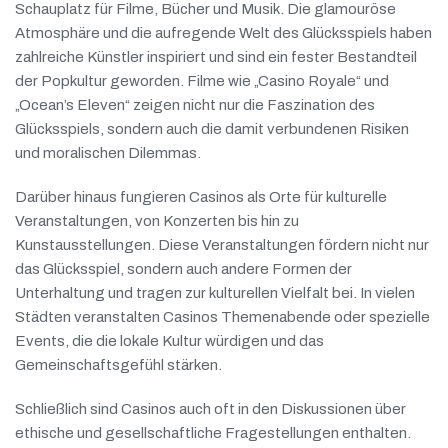
Schauplatz für Filme, Bücher und Musik. Die glamouröse
Atmosphäre und die aufregende Welt des Glücksspiels haben
zahlreiche Künstler inspiriert und sind ein fester Bestandteil
der Popkultur geworden. Filme wie „Casino Royale“ und
„Ocean’s Eleven“ zeigen nicht nur die Faszination des
Glücksspiels, sondern auch die damit verbundenen Risiken
und moralischen Dilemmas.
Darüber hinaus fungieren Casinos als Orte für kulturelle
Veranstaltungen, von Konzerten bis hin zu
Kunstausstellungen. Diese Veranstaltungen fördern nicht nur
das Glücksspiel, sondern auch andere Formen der
Unterhaltung und tragen zur kulturellen Vielfalt bei. In vielen
Städten veranstalten Casinos Themenabende oder spezielle
Events, die die lokale Kultur würdigen und das
Gemeinschaftsgefühl stärken.
Schließlich sind Casinos auch oft in den Diskussionen über
ethische und gesellschaftliche Fragestellungen enthalten.