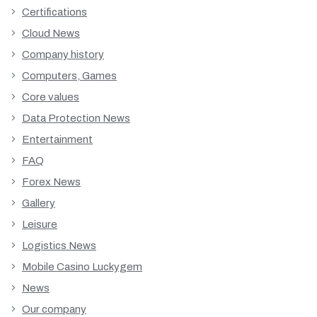
Certifications
Cloud News
Company history
Computers, Games
Core values
Data Protection News
Entertainment
FAQ
Forex News
Gallery
Leisure
Logistics News
Mobile Casino Luckygem
News
Our company