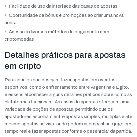
Facilidade de uso da interface das casas de apostas
Oportunidade de bônus e promoções ao criar uma nova
conta
Acesso a diversos métodos de pagamento com
criptomoedas
Detalhes práticos para apostas
em cripto
Para aqueles que desejam fazer apostas em eventos
esportivos, como o enfrentamento entre Argentina e Egito,
é essencial conhecer alguns detalhes práticos sobre como as
plataformas funcionam. As casas de apostas oferecem uma
variedade de opções de apostas, permitindo que os
apostadores escolham entre apostas simples, múltiplas e até
mesmo apostas ao vivo, onde podem acompanhar o jogo em
tempo real e fazer apostas conforme o desenrolar da partida.