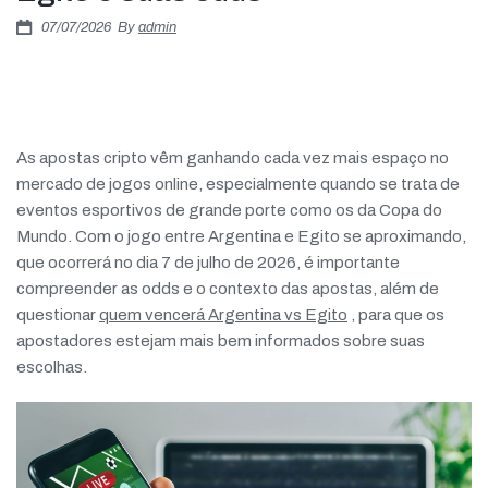
Πιστοποιήσεις
07/07/2026
By
admin
E-shop
As apostas cripto vêm ganhando cada vez mais espaço no
mercado de jogos online, especialmente quando se trata de
eventos esportivos de grande porte como os da Copa do
Mundo. Com o jogo entre Argentina e Egito se aproximando,
que ocorrerá no dia 7 de julho de 2026, é importante
compreender as odds e o contexto das apostas, além de
questionar
quem vencerá Argentina vs Egito
, para que os
apostadores estejam mais bem informados sobre suas
escolhas.