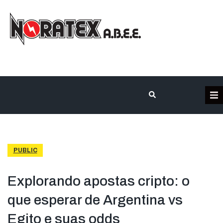
Η Εταιρεία
Κατηγορίες Προϊόντων
PUBLIC
Επικοινωνία
Explorando apostas cripto: o
que esperar de Argentina vs
Τα έργα μας
Egito e suas odds