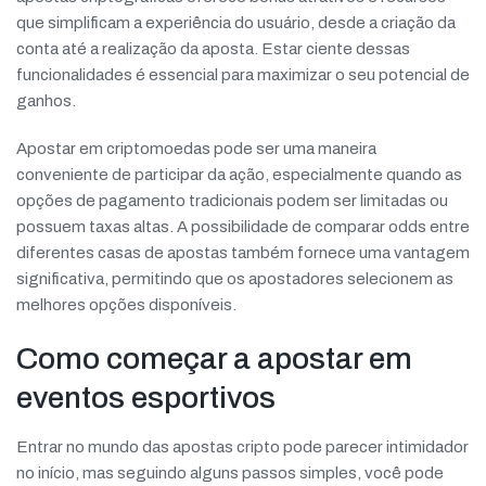
que simplificam a experiência do usuário, desde a criação da
conta até a realização da aposta. Estar ciente dessas
funcionalidades é essencial para maximizar o seu potencial de
ganhos.
Apostar em criptomoedas pode ser uma maneira
conveniente de participar da ação, especialmente quando as
opções de pagamento tradicionais podem ser limitadas ou
possuem taxas altas. A possibilidade de comparar odds entre
diferentes casas de apostas também fornece uma vantagem
significativa, permitindo que os apostadores selecionem as
melhores opções disponíveis.
Como começar a apostar em
eventos esportivos
Entrar no mundo das apostas cripto pode parecer intimidador
no início, mas seguindo alguns passos simples, você pode