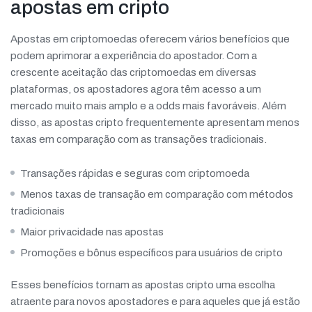
apostas em cripto
Apostas em criptomoedas oferecem vários benefícios que
podem aprimorar a experiência do apostador. Com a
crescente aceitação das criptomoedas em diversas
plataformas, os apostadores agora têm acesso a um
mercado muito mais amplo e a odds mais favoráveis. Além
disso, as apostas cripto frequentemente apresentam menos
taxas em comparação com as transações tradicionais.
Transações rápidas e seguras com criptomoeda
Menos taxas de transação em comparação com métodos
tradicionais
Maior privacidade nas apostas
Promoções e bônus específicos para usuários de cripto
Esses benefícios tornam as apostas cripto uma escolha
atraente para novos apostadores e para aqueles que já estão