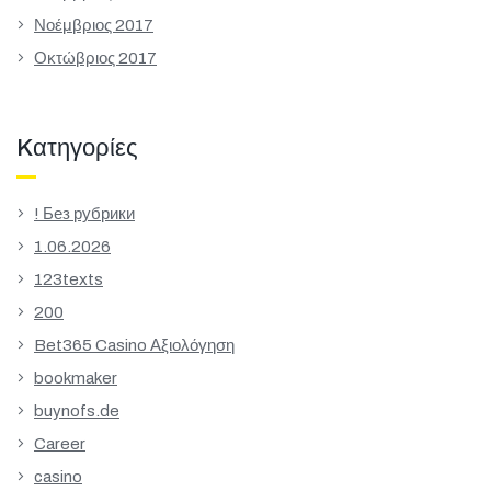
Νοέμβριος 2017
Οκτώβριος 2017
Kατηγορίες
! Без рубрики
1.06.2026
123texts
200
Bet365 Casino Αξιολόγηση
bookmaker
buynofs.de
Career
casino