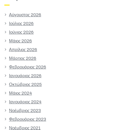
Αύγουστος 2026
Ιούλιος 2026
Ιούνιος 2026
Μάιος 2026
Απρίλιος 2026
Μάρτιος 2026
Φεβρουάριος 2026
Ιανουάριος 2026
Οκτώβριος 2025
Μάιος 2024
Ιανουάριος 2024
Νοέμβριος 2023
Φεβρουάριος 2023
Νοέμβριος 2021