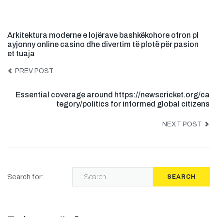
Arkitektura moderne e lojërave bashkëkohore ofron pl
ayjonny online casino dhe divertim të plotë për pasion
et tuaja
PREV POST
Essential coverage around https://newscricket.org/ca
tegory/politics for informed global citizens
NEXT POST
Search for:
SEARCH