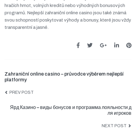
hračích hmot, volných kreditů nebo výhodných bonusových
programů. Nejlepší zahraniční online casino jsou také známá
svou schopností poskytovat výhody a bonusy, které jsou vždy
transparentní a jasné.
Zahraniční online casino – průvodce výběrem nejlepší
platformy
PREV POST
Ярд Казино – виды бонусов и программа лояльности д
ля игроков
NEXT POST