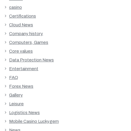
casino
Certifications
Cloud News
Company history
Computers, Games
Core values
Data Protection News
Entertainment
FAQ
Forex News
Gallery
Leisure
Logistics News
Mobile Casino Luckygem
News