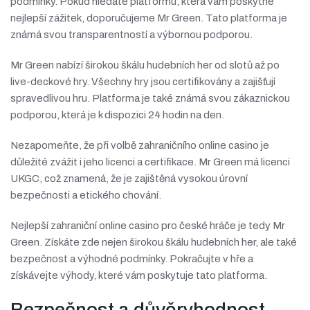
podmínky. Pokud hledáte platformu, která vám poskytne
nejlepší zážitek, doporučujeme Mr Green. Tato platforma je
známá svou transparentností a výbornou podporou.
Mr Green nabízí širokou škálu hudebních her od slotů až po
live-deckové hry. Všechny hry jsou certifikovány a zajišťují
spravedlivou hru. Platforma je také známá svou zákaznickou
podporou, která je k dispozici 24 hodin na den.
Nezapomeňte, že při volbě zahraničního online casino je
důležité zvážit i jeho licenci a certifikace. Mr Green má licenci
UKGC, což znamená, že je zajištěná vysokou úrovní
bezpečnosti a etického chování.
Nejlepší zahraniční online casino pro české hráče je tedy Mr
Green. Získáte zde nejen širokou škálu hudebních her, ale také
bezpečnost a výhodné podmínky. Pokračujte v hře a
získávejte výhody, které vám poskytuje tato platforma.
Bezpečnost a důvěryhodnost