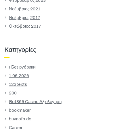
Φεβρουάριος 2023
Νοέμβριος 2021
Νοέμβριος 2017
Οκτώβριος 2017
Kατηγορίες
! Без рубрики
1.06.2026
123texts
200
Bet365 Casino Αξιολόγηση
bookmaker
buynofs.de
Career