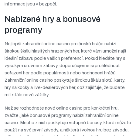
informace jsou v bezpečí.
Nabízené hry a bonusové
programy
Nejlepší zahraniční online casino pro české hráče nabízí
širokou škálu hlasitých hrazených her, které vám umožní najít
ideální zábavu podle vašich preferencí. Pokud hledáte hry s
vysokým úrovnem zábavy, doporučujeme si prohlédnout
seřazení her podle populárnosti nebo hodnocení hráčů.
Zahraniční online casino poskytuje širokou škálu slotů, karty,
hry na kocky a live-dealerových her, což zajišťuje, že budete
mít stále nové zážitky.
Než se rozhodnete
nové online casino
pro konkrétní hru,
zvážte, jaké bonusové programy nabízí zahraniční online
casino. Mnoho z nich poskytuje vstupné bonusy, které můžete
použít na své první závody, a některá i volnou hru bez závodu.