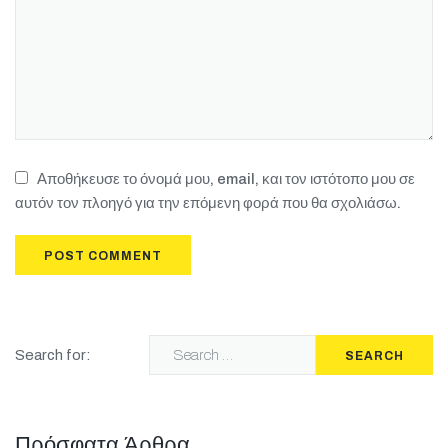
Αποθήκευσε το όνομά μου, email, και τον ιστότοπο μου σε
αυτόν τον πλοηγό για την επόμενη φορά που θα σχολιάσω.
Search for:
SEARCH
Πρόσφατα Άρθρα