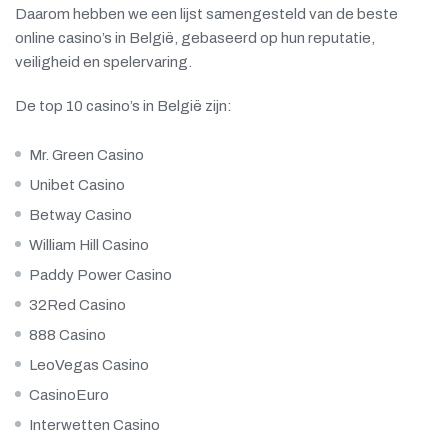
Daarom hebben we een lijst samengesteld van de beste
online casino’s in België, gebaseerd op hun reputatie,
veiligheid en spelervaring.
De top 10 casino’s in België zijn:
Mr. Green Casino
Unibet Casino
Betway Casino
William Hill Casino
Paddy Power Casino
32Red Casino
888 Casino
LeoVegas Casino
CasinoEuro
Interwetten Casino