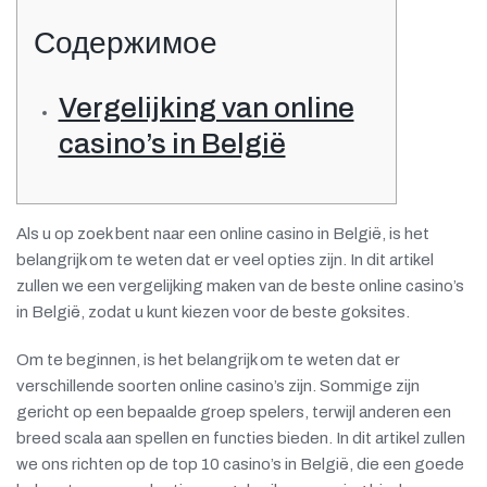
Содержимое
Vergelijking van online
casino’s in België
Als u op zoek bent naar een online casino in België, is het
belangrijk om te weten dat er veel opties zijn. In dit artikel
zullen we een vergelijking maken van de beste online casino’s
in België, zodat u kunt kiezen voor de beste goksites.
Om te beginnen, is het belangrijk om te weten dat er
verschillende soorten online casino’s zijn. Sommige zijn
gericht op een bepaalde groep spelers, terwijl anderen een
breed scala aan spellen en functies bieden. In dit artikel zullen
we ons richten op de top 10 casino’s in België, die een goede