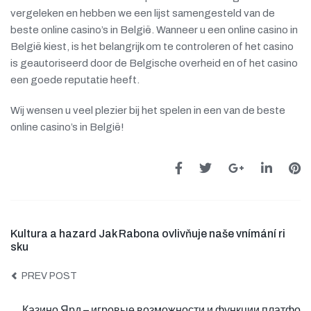
vergeleken en hebben we een lijst samengesteld van de
beste online casino’s in België. Wanneer u een online casino in
België kiest, is het belangrijk om te controleren of het casino
is geautoriseerd door de Belgische overheid en of het casino
een goede reputatie heeft.
Wij wensen u veel plezier bij het spelen in een van de beste
online casino’s in België!
Kultura a hazard Jak Rabona ovlivňuje naše vnímání ri
sku
PREV POST
Казино Ярд – игровые возможности и функции платфо