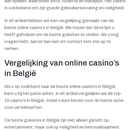
aan spellen, waaronder slots, roulette en blackjack. Het casino
is ook bekend om zijn goede gebruikerservaring en veiligheid.
In dit artikel hebben we een vergelijking gemaakt van de
beste online casino’s in België. We hopen dat deze lijst u
heeft geholpen om de beste goksites te vinden. Als u nog
vragen hebt, aarzel dan niet om contact met ons op te
nemen.
Vergelijking van online casino’s
in België
Als u op zoek bent naar de beste online casino’s in België,
bent u bij het juiste adres. In dit artikel vergelijken we de top
10 casino’s in België, zodat u kunt kiezen voor de beste optie
voor uw behoeften.
De beste goksites in België zijn niet alleen gericht op
entertainment, maar ook op veiligheid en betrouwbaarheid.