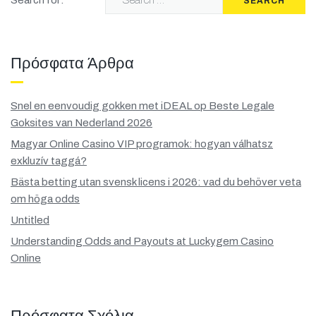
Search for:
SEARCH
Πρόσφατα Άρθρα
Snel en eenvoudig gokken met iDEAL op Beste Legale
Goksites van Nederland 2026
Magyar Online Casino VIP programok: hogyan válhatsz
exkluzív taggá?
Bästa betting utan svensk licens i 2026: vad du behöver veta
om höga odds
Untitled
Understanding Odds and Payouts at Luckygem Casino
Online