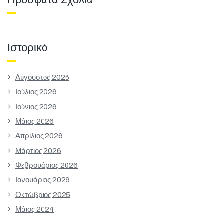
Πρόσφατα Σχόλια
Ιστορικό
Αύγουστος 2026
Ιούλιος 2026
Ιούνιος 2026
Μάιος 2026
Απρίλιος 2026
Μάρτιος 2026
Φεβρουάριος 2026
Ιανουάριος 2026
Οκτώβριος 2025
Μάιος 2024