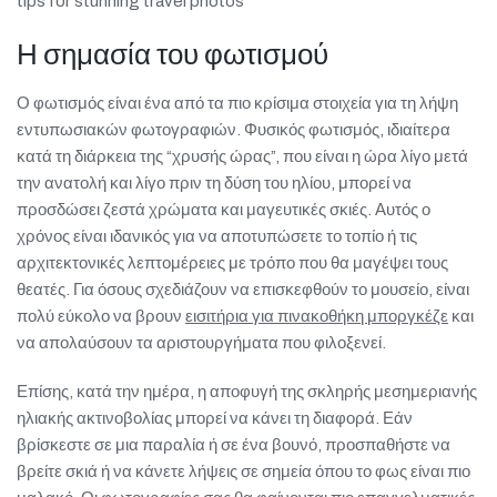
tips for stunning travel photos
Πιστοποιήσεις
Η σημασία του φωτισμού
E-shop
Ο φωτισμός είναι ένα από τα πιο κρίσιμα στοιχεία για τη λήψη
εντυπωσιακών φωτογραφιών. Φυσικός φωτισμός, ιδιαίτερα
κατά τη διάρκεια της “χρυσής ώρας”, που είναι η ώρα λίγο μετά
την ανατολή και λίγο πριν τη δύση του ηλίου, μπορεί να
προσδώσει ζεστά χρώματα και μαγευτικές σκιές. Αυτός ο
χρόνος είναι ιδανικός για να αποτυπώσετε το τοπίο ή τις
αρχιτεκτονικές λεπτομέρειες με τρόπο που θα μαγέψει τους
θεατές. Για όσους σχεδιάζουν να επισκεφθούν το μουσείο, είναι
πολύ εύκολο να βρουν
εισιτήρια για πινακοθήκη μποργκέζε
και
να απολαύσουν τα αριστουργήματα που φιλοξενεί.
Επίσης, κατά την ημέρα, η αποφυγή της σκληρής μεσημεριανής
ηλιακής ακτινοβολίας μπορεί να κάνει τη διαφορά. Εάν
βρίσκεστε σε μια παραλία ή σε ένα βουνό, προσπαθήστε να
βρείτε σκιά ή να κάνετε λήψεις σε σημεία όπου το φως είναι πιο