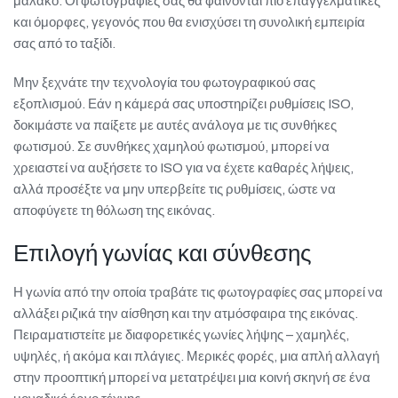
μαλακό. Οι φωτογραφίες σας θα φαίνονται πιο επαγγελματικές
και όμορφες, γεγονός που θα ενισχύσει τη συνολική εμπειρία
σας από το ταξίδι.
Μην ξεχνάτε την τεχνολογία του φωτογραφικού σας
εξοπλισμού. Εάν η κάμερά σας υποστηρίζει ρυθμίσεις ISO,
δοκιμάστε να παίξετε με αυτές ανάλογα με τις συνθήκες
φωτισμού. Σε συνθήκες χαμηλού φωτισμού, μπορεί να
χρειαστεί να αυξήσετε το ISO για να έχετε καθαρές λήψεις,
αλλά προσέξτε να μην υπερβείτε τις ρυθμίσεις, ώστε να
αποφύγετε τη θόλωση της εικόνας.
Επιλογή γωνίας και σύνθεσης
Η γωνία από την οποία τραβάτε τις φωτογραφίες σας μπορεί να
αλλάξει ριζικά την αίσθηση και την ατμόσφαιρα της εικόνας.
Πειραματιστείτε με διαφορετικές γωνίες λήψης – χαμηλές,
υψηλές, ή ακόμα και πλάγιες. Μερικές φορές, μια απλή αλλαγή
στην προοπτική μπορεί να μετατρέψει μια κοινή σκηνή σε ένα