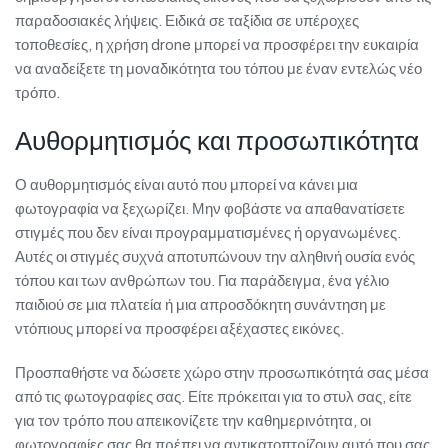
παραδοσιακές λήψεις. Ειδικά σε ταξίδια σε υπέροχες
τοποθεσίες, η χρήση drone μπορεί να προσφέρει την ευκαιρία
να αναδείξετε τη μοναδικότητα του τόπου με έναν εντελώς νέο
τρόπο.
Αυθορμητισμός και προσωπικότητα
Ο αυθορμητισμός είναι αυτό που μπορεί να κάνει μια
φωτογραφία να ξεχωρίζει. Μην φοβάστε να απαθανατίσετε
στιγμές που δεν είναι προγραμματισμένες ή οργανωμένες.
Αυτές οι στιγμές συχνά αποτυπώνουν την αληθινή ουσία ενός
τόπου και των ανθρώπων του. Για παράδειγμα, ένα γέλιο
παιδιού σε μια πλατεία ή μια απροσδόκητη συνάντηση με
ντόπιους μπορεί να προσφέρει αξέχαστες εικόνες.
Προσπαθήστε να δώσετε χώρο στην προσωπικότητά σας μέσα
από τις φωτογραφίες σας. Είτε πρόκειται για το στυλ σας, είτε
για τον τρόπο που απεικονίζετε την καθημερινότητα, οι
φωτογραφίες σας θα πρέπει να αντικατοπτρίζουν αυτό που σας