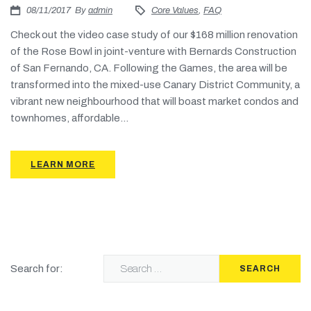
Πιστοποιήσεις
08/11/2017
By
admin
Core Values
,
FAQ
Check out the video case study of our $168 million renovation
E-shop
of the Rose Bowl in joint-venture with Bernards Construction
of San Fernando, CA. Following the Games, the area will be
transformed into the mixed-use Canary District Community, a
vibrant new neighbourhood that will boast market condos and
townhomes, affordable...
LEARN MORE
Search for:
SEARCH