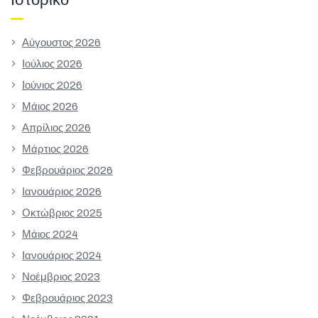
Ιστορικό
Αύγουστος 2026
Ιούλιος 2026
Ιούνιος 2026
Μάιος 2026
Απρίλιος 2026
Μάρτιος 2026
Φεβρουάριος 2026
Ιανουάριος 2026
Οκτώβριος 2025
Μάιος 2024
Ιανουάριος 2024
Νοέμβριος 2023
Φεβρουάριος 2023