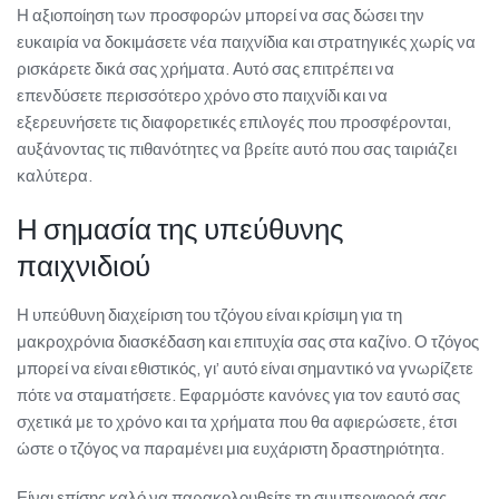
Η αξιοποίηση των προσφορών μπορεί να σας δώσει την
ευκαιρία να δοκιμάσετε νέα παιχνίδια και στρατηγικές χωρίς να
ρισκάρετε δικά σας χρήματα. Αυτό σας επιτρέπει να
επενδύσετε περισσότερο χρόνο στο παιχνίδι και να
εξερευνήσετε τις διαφορετικές επιλογές που προσφέρονται,
αυξάνοντας τις πιθανότητες να βρείτε αυτό που σας ταιριάζει
καλύτερα.
Η σημασία της υπεύθυνης
παιχνιδιού
Η υπεύθυνη διαχείριση του τζόγου είναι κρίσιμη για τη
μακροχρόνια διασκέδαση και επιτυχία σας στα καζίνο. Ο τζόγος
μπορεί να είναι εθιστικός, γι’ αυτό είναι σημαντικό να γνωρίζετε
πότε να σταματήσετε. Εφαρμόστε κανόνες για τον εαυτό σας
σχετικά με το χρόνο και τα χρήματα που θα αφιερώσετε, έτσι
ώστε ο τζόγος να παραμένει μια ευχάριστη δραστηριότητα.
Είναι επίσης καλό να παρακολουθείτε τη συμπεριφορά σας