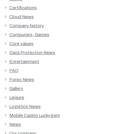
Certifications
Cloud News
Company history
Computers, Games
Core values
Data Protection News
Entertainment
FAQ
Forex News
Gallery
Leisure
Logistics News
Mobile Casino Luckygem
News
Our company