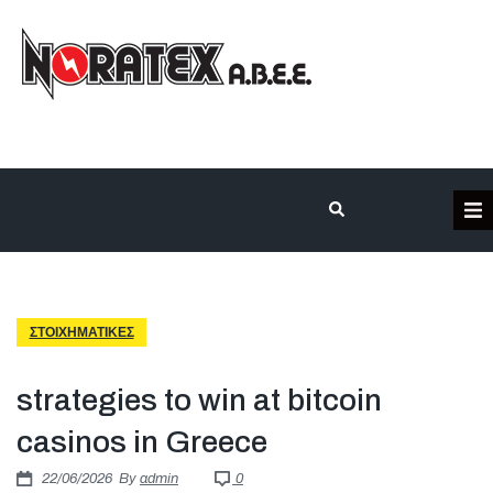
Η Εταιρεία
Κατηγορίες Προϊόντων
ΣΤΟΙΧΗΜΑΤΙΚΕΣ
Επικοινωνία
strategies to win at bitcoin
casinos in Greece
Τα έργα μας
22/06/2026
By
admin
0