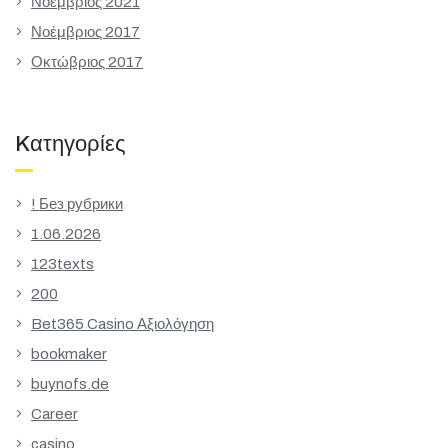
Νοέμβριος 2021
Νοέμβριος 2017
Οκτώβριος 2017
Kατηγορίες
! Без рубрики
1.06.2026
123texts
200
Bet365 Casino Αξιολόγηση
bookmaker
buynofs.de
Career
casino