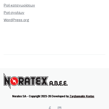
Ροή καταχωρίσεων
Ροή σχολίων
WordPress.org
Noratex SA – Copyright 2023-26 Developed by
Zargiannakis Kostas