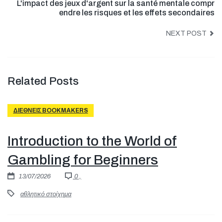
L'impact des jeux d'argent sur la santé mentale compr
endre les risques et les effets secondaires
NEXT POST
Related Posts
ΔΙΕΘΝΕΊΣ BOOKMAKERS
Introduction to the World of
Gambling for Beginners
13/07/2026
0 ,
αθλητικό στοίχημα