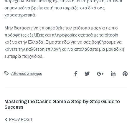
παρέχουν. Κάθε παίκτης έχει τη δική του στρατηγική, και είναι
σημαντικό να βρείτε αυτή που ταιριάζει στα δικά σας
χαρακτηριστικά.
Μην διστάσετε να επισκεφθείτε τον ιστότοπό μας για τις πιο
πρόσφατες εξελίξεις και πληροφορίες σχετικά με τα bitcoin
καζίνο στην Ελλάδα. Είμαστε εδώ για να σας βοηθήσουμε να
κάνετε την καλύτερη επιλογή και να απολαύσετε μια μοναδική
εμπειρία παιχνιδιού.
Αθλητικό Στοίχημα
Mastering the Casino Game A Step-by-Step Guide to
Success
PREV POST