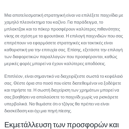
Μια αποτελεσματική στρατηγική είναι να επιλέξετε παιχνίδια με
χαμηλό πλεονέκτημα του καζίνο. Για παράδειγμα, το
μπλακτζακ και το πόκερ προσφέρουν καλύτερες πιθανότητες
νίκης σε σχέση με τα φρουτάκια. Η επιλογή παιχνιδιών που σας
επιτρέπουν να εφαρμόσετε στρατηγικές και τακτικές είναι
καθοριστική για την επιτυχία σας. Επίσης, εξετάστε την επιλογή
των διαφορετικών παραλλαγών που προσφέρονται, καθώς
μερικές φορές μπορεί να έχουν καλύτερες αποδόσεις.
Επιπλέον, είναι σημαντικό να διαχειρίζεστε σωστά το κεφάλαιό
σας. Θέστε όρια στο ποσό που είστε διατεθειμένοι να ξοδέψετε
και τηρήστε τα. Η σωστή διαχείριση των χρημάτων μπορεί να
σας βοηθήσει να απολαύσετε το παιχνίδι χωρίς να ρισκάρετε
υπερβολικά. Να θυμάστε ότι ο τζόγος θα πρέπει να είναι
διασκέδαση και όχι μια πηγή πίεσης.
Εκμετάλλευση των προσφορών και