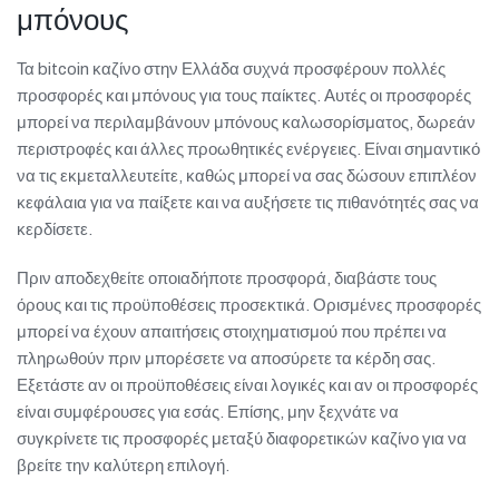
μπόνους
Τα bitcoin καζίνο στην Ελλάδα συχνά προσφέρουν πολλές
προσφορές και μπόνους για τους παίκτες. Αυτές οι προσφορές
μπορεί να περιλαμβάνουν μπόνους καλωσορίσματος, δωρεάν
περιστροφές και άλλες προωθητικές ενέργειες. Είναι σημαντικό
να τις εκμεταλλευτείτε, καθώς μπορεί να σας δώσουν επιπλέον
κεφάλαια για να παίξετε και να αυξήσετε τις πιθανότητές σας να
κερδίσετε.
Πριν αποδεχθείτε οποιαδήποτε προσφορά, διαβάστε τους
όρους και τις προϋποθέσεις προσεκτικά. Ορισμένες προσφορές
μπορεί να έχουν απαιτήσεις στοιχηματισμού που πρέπει να
πληρωθούν πριν μπορέσετε να αποσύρετε τα κέρδη σας.
Εξετάστε αν οι προϋποθέσεις είναι λογικές και αν οι προσφορές
είναι συμφέρουσες για εσάς. Επίσης, μην ξεχνάτε να
συγκρίνετε τις προσφορές μεταξύ διαφορετικών καζίνο για να
βρείτε την καλύτερη επιλογή.