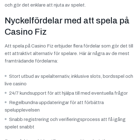
och gör det enklare att njuta av spelet.
Nyckelfördelar med att spela på
Casino Fiz
Att spela på Casino Fiz erbjuder flera fördelar som gör det till
ett attraktivt alternativ för spelare. Här är några av de mest
framträdande fördelarna:
Stort utbud av spelalternativ, inklusive slots, bordsspel och
live casino
24/7 kundsupport för att hjälpa till med eventuella frågor
Regelbundna uppdateringar för att förbättra
spelupplevelsen
Snabb registrering och verifieringsprocess att få igång
spelet snabbt