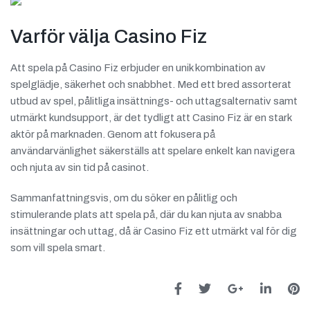
Varför välja Casino Fiz
Att spela på Casino Fiz erbjuder en unik kombination av
spelglädje, säkerhet och snabbhet. Med ett bred assorterat
utbud av spel, pålitliga insättnings- och uttagsalternativ samt
utmärkt kundsupport, är det tydligt att Casino Fiz är en stark
aktör på marknaden. Genom att fokusera på
användarvänlighet säkerställs att spelare enkelt kan navigera
och njuta av sin tid på casinot.
Sammanfattningsvis, om du söker en pålitlig och
stimulerande plats att spela på, där du kan njuta av snabba
insättningar och uttag, då är Casino Fiz ett utmärkt val för dig
som vill spela smart.