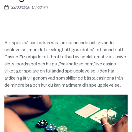
Πιστοποιήσεις
22/06/2026
By
admin
E-shop
Att spela på casino kan vara en spännande och givande
upplevelse, men det är viktigt att göra det på ett smart sätt.
Casino Fiz erbjuder ett brett utbud av spelalternativ, inklusive
slots, bordsspel och
https://casinofizse.com/
live casino,
vilket ger spelare en fulländad spelupplevelse. I den här
artikeln går vi igenom vad som skiljer de bästa casinona från
de mindre bra och hur du kan maximera din spelupplevelse.