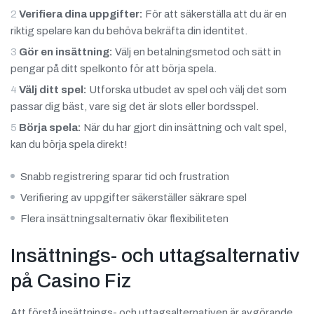
Verifiera dina uppgifter:
För att säkerställa att du är en
riktig spelare kan du behöva bekräfta din identitet.
Gör en insättning:
Välj en betalningsmetod och sätt in
pengar på ditt spelkonto för att börja spela.
Välj ditt spel:
Utforska utbudet av spel och välj det som
passar dig bäst, vare sig det är slots eller bordsspel.
Börja spela:
När du har gjort din insättning och valt spel,
kan du börja spela direkt!
Snabb registrering sparar tid och frustration
Verifiering av uppgifter säkerställer säkrare spel
Flera insättningsalternativ ökar flexibiliteten
Insättnings- och uttagsalternativ
på Casino Fiz
Att förstå insättnings- och uttagsalternativen är avgörande