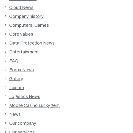
Cloud News
Company history
Computers, Games
Core values
Data Protection News
Entertainment
FAQ
Forex News
Gallery
Leisure
Logistics News
Mobile Casino Luckygem
News
Our company
Our services