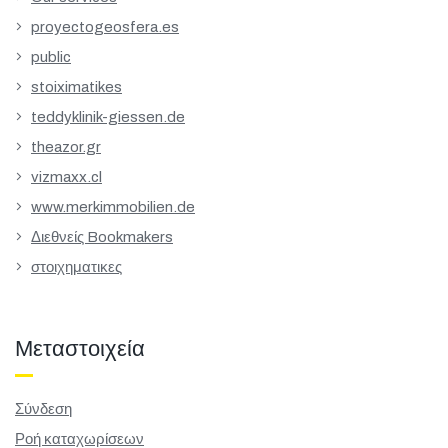
proyectogeosfera.es
public
stoiximatikes
teddyklinik-giessen.de
theazor.gr
vizmaxx.cl
www.merkimmobilien.de
Διεθνείς Bookmakers
στοιχηματικες
Μεταστοιχεία
Σύνδεση
Ροή καταχωρίσεων