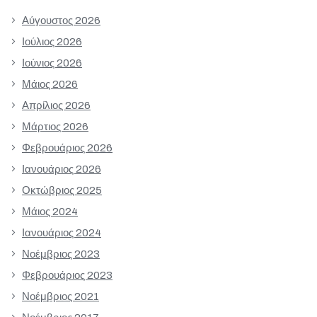
Αύγουστος 2026
Ιούλιος 2026
Ιούνιος 2026
Μάιος 2026
Απρίλιος 2026
Μάρτιος 2026
Φεβρουάριος 2026
Ιανουάριος 2026
Οκτώβριος 2025
Μάιος 2024
Ιανουάριος 2024
Νοέμβριος 2023
Φεβρουάριος 2023
Νοέμβριος 2021