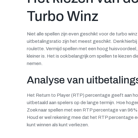
Turbo Winz
Niet alle spellen zijn even geschikt voor de turbo wi
uitbetalingsratio zijn het meest geschikt. Denk hierbi
roulette. Vermijd spellen met een hoog huisvoordeel, 
kleiner is. Het is ook belangrijk om spellen te kiezen
nemen.
Analyse van uitbetalin
Het Return to Player (RTP) percentage geeft aan ho
uitbetaald aan spelers op de lange termijn. Hoe hog
Zoek naar spellen met een RTP percentage van 96% o
Houd er wel rekening mee dat het RTP percentage een
kunt winnen als kunt verliezen.