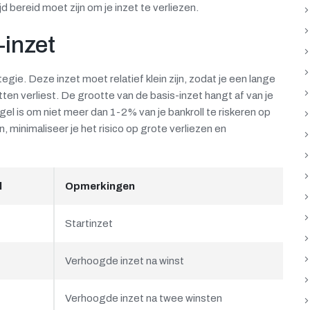
ijd bereid moet zijn om je inzet te verliezen.
-inzet
egie. Deze inzet moet relatief klein zijn, zodat je een lange
tten verliest. De grootte van de basis-inzet hangt af van je
egel is om niet meer dan 1-2% van je bankroll te riskeren op
, minimaliseer je het risico op grote verliezen en
l
Opmerkingen
Startinzet
Verhoogde inzet na winst
Verhoogde inzet na twee winsten