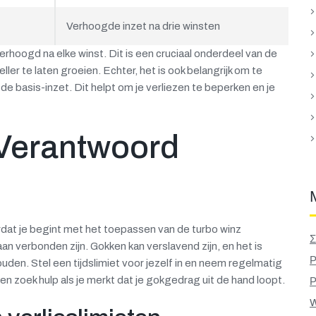
Verhoogde inzet na drie winsten
 verhoogd na elke winst. Dit is een cruciaal onderdeel van de
ller te laten groeien. Echter, het is ook belangrijk om te
de basis-inzet. Dit helpt om je verliezen te beperken en je
 Verantwoord
dat je begint met het toepassen van de turbo winz
Σ
raan verbonden zijn. Gokken kan verslavend zijn, en het is
Ρ
uden. Stel een tijdslimiet voor jezelf in en neem regelmatig
en zoek hulp als je merkt dat je gokgedrag uit de hand loopt.
Ρ
W