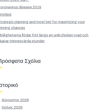
oronavirus disease 2019
ntitled
trategic planning and most bet for maximizing your
inning chances
öjligheterna flödar fritt längs en unik chicken road och
kapar minnesvärda stunder
Πρόσφατα Σχόλια
Ιστορικό
Αύγουστος 2026
Ιούλιος 2026