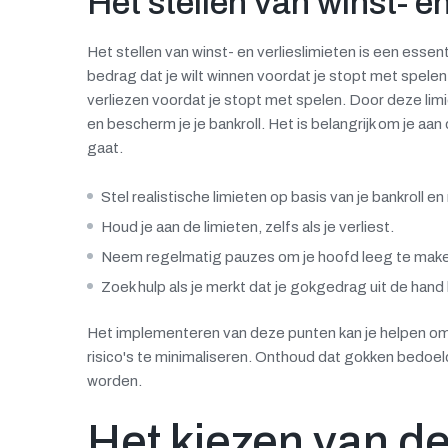
Het stellen van winst- en
Het stellen van winst- en verlieslimieten is een essen
bedrag dat je wilt winnen voordat je stopt met spelen.
verliezen voordat je stopt met spelen. Door deze limiet
en bescherm je je bankroll. Het is belangrijk om je a
gaat.
Stel realistische limieten op basis van je bankroll en 
Houd je aan de limieten, zelfs als je verliest.
Neem regelmatig pauzes om je hoofd leeg te mak
Zoek hulp als je merkt dat je gokgedrag uit de hand 
Het implementeren van deze punten kan je helpen o
risico's te minimaliseren. Onthoud dat gokken bedoeld 
worden.
Het kiezen van de