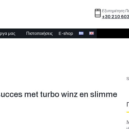
Εξυπηρέτηση Π
+30 210 60
έργα μας
Πιστοποιήσεις
E-shop
S
 succes met turbo winz en slimme
M
j