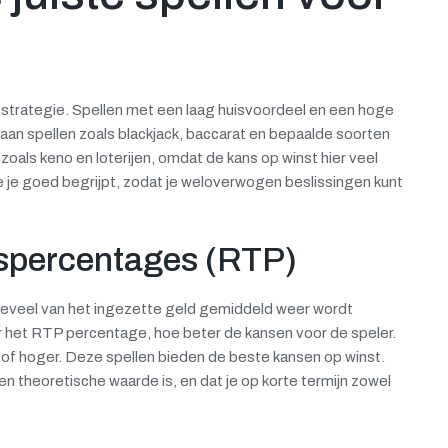
nz strategie. Spellen met een laag huisvoordeel en een hoge
j aan spellen zoals blackjack, baccarat en bepaalde soorten
zoals keno en loterijen, omdat de kans op winst hier veel
 die je goed begrijpt, zodat je weloverwogen beslissingen kunt
gspercentages (RTP)
eveel van het ingezette geld gemiddeld weer wordt
er het RTP percentage, hoe beter de kansen voor de speler.
f hoger. Deze spellen bieden de beste kansen op winst.
 theoretische waarde is, en dat je op korte termijn zowel