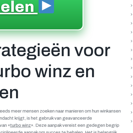
elen
rategieën voor
urbo winz en
ten
steeds meer mensen zoeken naar manieren om hun winkansen
andacht krijgt, is het gebruik van geavanceerde
van «
turbo winz
». Deze aanpak vereist een gedegen begrip
sciplineerde aanpak om succes te behalen. Het is belangrijk