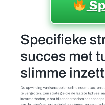
Sp
Specifieke st
succes met t
slimme inzet
De opwinding van kansspelen online neemt toe, en 
te vergroten. Een strategie die de laatste tijd veel a
inzetmethoden, in het bijzonder rondom het concept 
van de risico's en potentiele beloningen, en een gedi