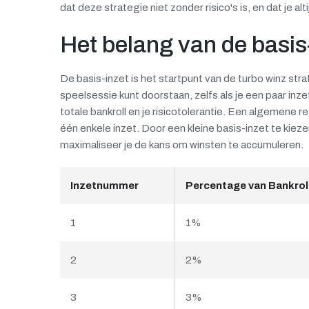
dat deze strategie niet zonder risico's is, en dat je alt
Het belang van de basis
De basis-inzet is het startpunt van de turbo winz strat
speelsessie kunt doorstaan, zelfs als je een paar inze
totale bankroll en je risicotolerantie. Een algemene r
één enkele inzet. Door een kleine basis-inzet te kiezen
maximaliseer je de kans om winsten te accumuleren.
Inzetnummer
Percentage van Bankrol
1
1%
2
2%
3
3%