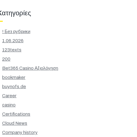
Kατηγορίες
! Без рубрики
1.06.2026
123texts
200
Bet365 Casino Αξιολόγηση
bookmaker
buynofs.de
Career
casino
Certifications
Cloud News
Company history