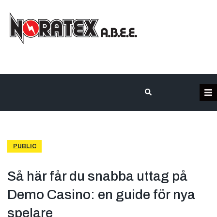
Η Εταιρεία
Κατηγορίες Προϊόντων
PUBLIC
Επικοινωνία
Så här får du snabba uttag på
Demo Casino: en guide för nya
Τα έργα μας
spelare