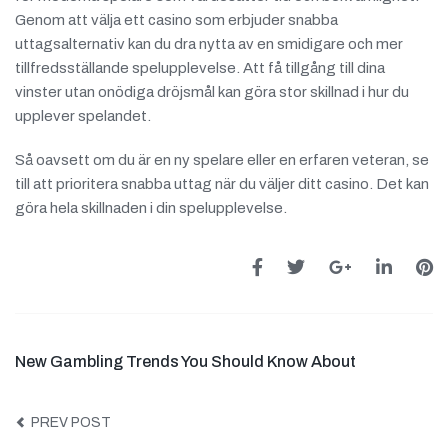
Genom att välja ett casino som erbjuder snabba
uttagsalternativ kan du dra nytta av en smidigare och mer
tillfredsställande spelupplevelse. Att få tillgång till dina
vinster utan onödiga dröjsmål kan göra stor skillnad i hur du
upplever spelandet.
Så oavsett om du är en ny spelare eller en erfaren veteran, se
till att prioritera snabba uttag när du väljer ditt casino. Det kan
göra hela skillnaden i din spelupplevelse.
New Gambling Trends You Should Know About
PREV POST