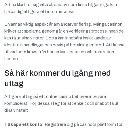
Att ha klart för sig vilka alternativ som finns tillgängliga kan
hjälpa dig att göra ett informerat val.
En annan viktig aspekt är användarverifiering. Många casinon
kräver att spelarna genomgår en verifieringsprocess innan de
kan ta ut sina vinster. Detta kan innebära inskickande av
identitetshandlingar och bevis på betalningsmetod. Att känna
till vad som krävs från början kan spara tid och frustration
senare.
Så här kommer du igång med
uttag
Att göra uttag på ett online casino behöver inte vara
komplicerat. Följ dessa steg för att enkelt och snabbt ta ut
dina vinster:
Skapa ett konto:
Registrera dig på casinots plattform för