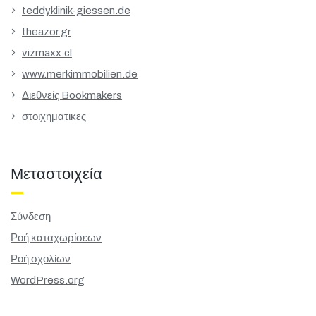
teddyklinik-giessen.de
theazor.gr
vizmaxx.cl
www.merkimmobilien.de
Διεθνείς Bookmakers
στοιχηματικες
Μεταστοιχεία
Σύνδεση
Ροή καταχωρίσεων
Ροή σχολίων
WordPress.org