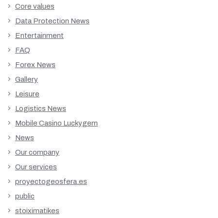
Core values
Data Protection News
Entertainment
FAQ
Forex News
Gallery
Leisure
Logistics News
Mobile Casino Luckygem
News
Our company
Our services
proyectogeosfera.es
public
stoiximatikes