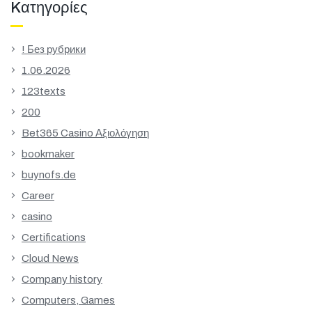
Kατηγορίες
! Без рубрики
1.06.2026
123texts
200
Bet365 Casino Αξιολόγηση
bookmaker
buynofs.de
Career
casino
Certifications
Cloud News
Company history
Computers, Games