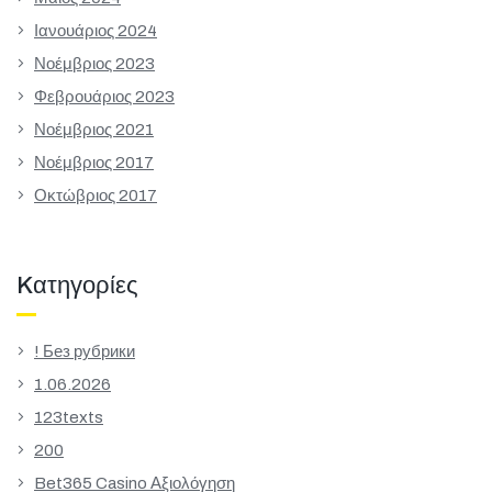
Ιανουάριος 2024
Νοέμβριος 2023
Φεβρουάριος 2023
Νοέμβριος 2021
Νοέμβριος 2017
Οκτώβριος 2017
Kατηγορίες
! Без рубрики
1.06.2026
123texts
200
Bet365 Casino Αξιολόγηση