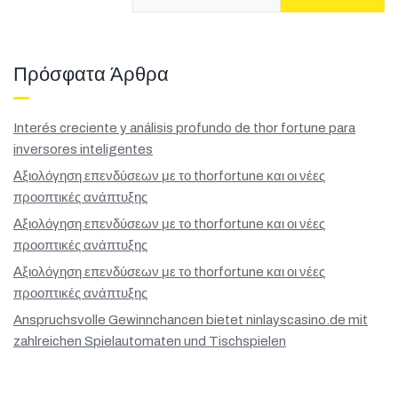
Πρόσφατα Άρθρα
Interés creciente y análisis profundo de thor fortune para
inversores inteligentes
Αξιολόγηση επενδύσεων με το thorfortune και οι νέες
προοπτικές ανάπτυξης
Αξιολόγηση επενδύσεων με το thorfortune και οι νέες
προοπτικές ανάπτυξης
Αξιολόγηση επενδύσεων με το thorfortune και οι νέες
προοπτικές ανάπτυξης
Anspruchsvolle Gewinnchancen bietet ninlayscasino.de mit
zahlreichen Spielautomaten und Tischspielen