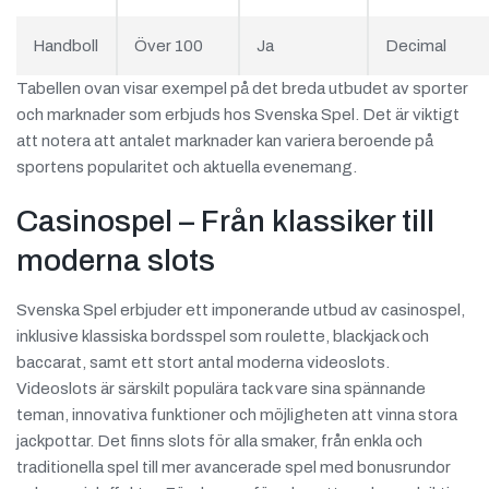
Handboll
Över 100
Ja
Decimal
Tabellen ovan visar exempel på det breda utbudet av sporter
och marknader som erbjuds hos Svenska Spel. Det är viktigt
att notera att antalet marknader kan variera beroende på
sportens popularitet och aktuella evenemang.
Casinospel – Från klassiker till
moderna slots
Svenska Spel erbjuder ett imponerande utbud av casinospel,
inklusive klassiska bordsspel som roulette, blackjack och
baccarat, samt ett stort antal moderna videoslots.
Videoslots är särskilt populära tack vare sina spännande
teman, innovativa funktioner och möjligheten att vinna stora
jackpottar. Det finns slots för alla smaker, från enkla och
traditionella spel till mer avancerade spel med bonusrundor