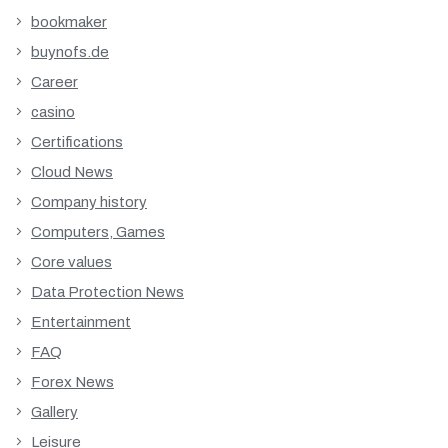
bookmaker
buynofs.de
Career
casino
Certifications
Cloud News
Company history
Computers, Games
Core values
Data Protection News
Entertainment
FAQ
Forex News
Gallery
Leisure