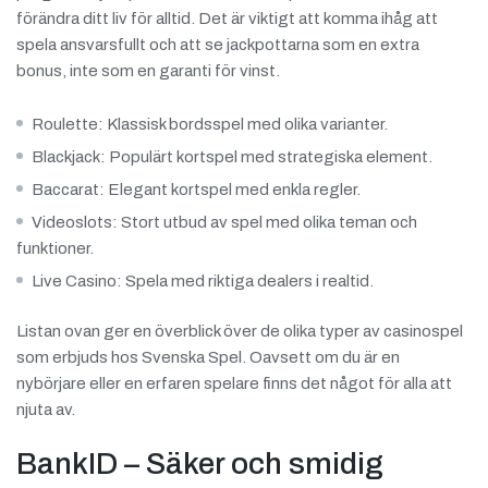
förändra ditt liv för alltid. Det är viktigt att komma ihåg att
spela ansvarsfullt och att se jackpottarna som en extra
bonus, inte som en garanti för vinst.
Roulette: Klassisk bordsspel med olika varianter.
Blackjack: Populärt kortspel med strategiska element.
Baccarat: Elegant kortspel med enkla regler.
Videoslots: Stort utbud av spel med olika teman och
funktioner.
Live Casino: Spela med riktiga dealers i realtid.
Listan ovan ger en överblick över de olika typer av casinospel
som erbjuds hos Svenska Spel. Oavsett om du är en
nybörjare eller en erfaren spelare finns det något för alla att
njuta av.
BankID – Säker och smidig