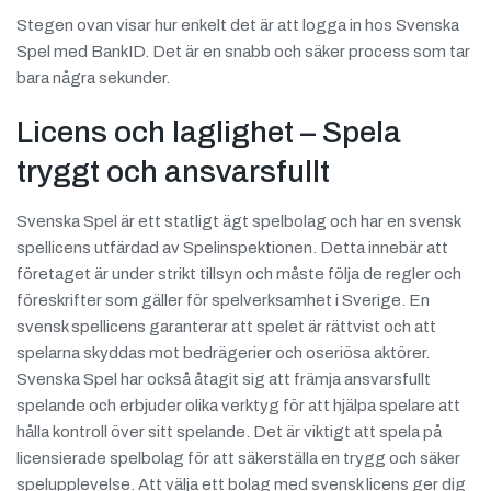
Stegen ovan visar hur enkelt det är att logga in hos Svenska
Spel med BankID. Det är en snabb och säker process som tar
bara några sekunder.
Licens och laglighet – Spela
tryggt och ansvarsfullt
Svenska Spel är ett statligt ägt spelbolag och har en svensk
spellicens utfärdad av Spelinspektionen. Detta innebär att
företaget är under strikt tillsyn och måste följa de regler och
föreskrifter som gäller för spelverksamhet i Sverige. En
svensk spellicens garanterar att spelet är rättvist och att
spelarna skyddas mot bedrägerier och oseriösa aktörer.
Svenska Spel har också åtagit sig att främja ansvarsfullt
spelande och erbjuder olika verktyg för att hjälpa spelare att
hålla kontroll över sitt spelande. Det är viktigt att spela på
licensierade spelbolag för att säkerställa en trygg och säker
spelupplevelse. Att välja ett bolag med svensk licens ger dig