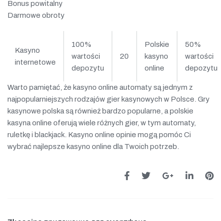
Bonus powitalny
Darmowe obroty
100%
Polskie
50%
Kasyno
wartości
20
kasyno
wartości
internetowe
depozytu
online
depozytu
Warto pamiętać, że kasyno online automaty są jednym z
najpopularniejszych rodzajów gier kasynowych w Polsce. Gry
kasynowe polska są również bardzo popularne, a polskie
kasyna online oferują wiele różnych gier, w tym automaty,
ruletkę i blackjack. Kasyno online opinie mogą pomóc Ci
wybrać najlepsze kasyno online dla Twoich potrzeb.