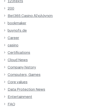
123texts
200
Bet365 Casino Αξιολόγηση
bookmaker
buynofs.de
Career
casino
Certifications
Cloud News
Company history
Computers, Games
Core values
Data Protection News
Entertainment
FAQ