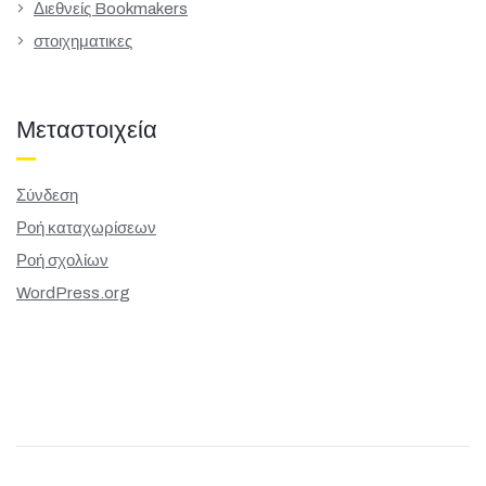
Διεθνείς Bookmakers
στοιχηματικες
Μεταστοιχεία
Σύνδεση
Ροή καταχωρίσεων
Ροή σχολίων
WordPress.org