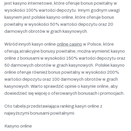
jest kasyno internetowe, które oferuje bonus powitalny w
wysokości 100% wartości depozytu. Innym godnym uwagi
kasynem jest polskie kasyno online, które oferuje bonus
powitalny w wysokości 50% wartości depozytu oraz 20
darmowych obrotów w grach kasynowych.
Wśród innych kasyn online
online casino
w Polsce, które
oferują atrakcyjne bonusy powitalne, można wymienić kasyno
online z bonusami w wysokości 150% wartości depozytu oraz
50 darmowych obrotów w grach kasynowych. Polskie kasyno
online oferuje również bonus powitalny w wysokości 200%
wartości depozytu oraz 100 darmowych obrotów w grach
kasynowych. Warto sprawdzić opinie o kasynie online, aby
dowiedzieć się więcej o oferowanych bonusach i promocjach.
Oto tabela przedstawiająca ranking kasyn online z
najwyższymi bonusami powitalnymi:
Kasyno online