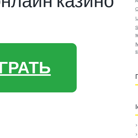
онлайн казино
C
U
S
w
M
s
ГРАТЬ