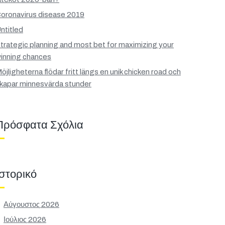
oronavirus disease 2019
ntitled
trategic planning and most bet for maximizing your
inning chances
öjligheterna flödar fritt längs en unik chicken road och
kapar minnesvärda stunder
Πρόσφατα Σχόλια
Ιστορικό
Αύγουστος 2026
Ιούλιος 2026