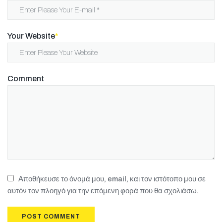
Your Website
*
Comment
Αποθήκευσε το όνομά μου, email, και τον ιστότοπο μου σε
αυτόν τον πλοηγό για την επόμενη φορά που θα σχολιάσω.