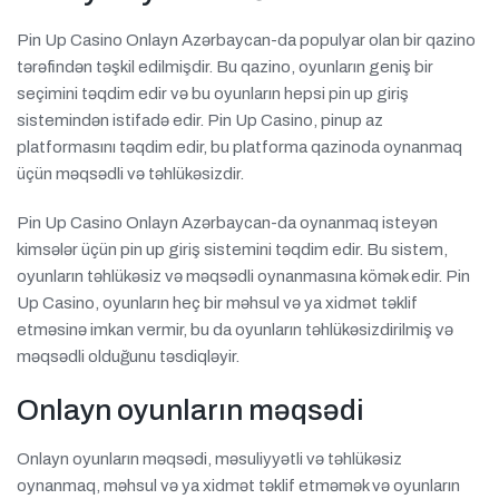
Pin Up Casino Onlayn Azərbaycan-da populyar olan bir qazino
tərəfindən təşkil edilmişdir. Bu qazino, oyunların geniş bir
seçimini təqdim edir və bu oyunların hepsi pin up giriş
sistemindən istifadə edir. Pin Up Casino, pinup az
platformasını təqdim edir, bu platforma qazinoda oynanmaq
üçün məqsədli və təhlükəsizdir.
Pin Up Casino Onlayn Azərbaycan-da oynanmaq isteyən
kimsələr üçün pin up giriş sistemini təqdim edir. Bu sistem,
oyunların təhlükəsiz və məqsədli oynanmasına kömək edir. Pin
Up Casino, oyunların heç bir məhsul və ya xidmət təklif
etməsinə imkan vermir, bu da oyunların təhlükəsizdirilmiş və
məqsədli olduğunu təsdiqləyir.
Onlayn oyunların məqsədi
Onlayn oyunların məqsədi, məsuliyyətli və təhlükəsiz
oynanmaq, məhsul və ya xidmət təklif etməmək və oyunların