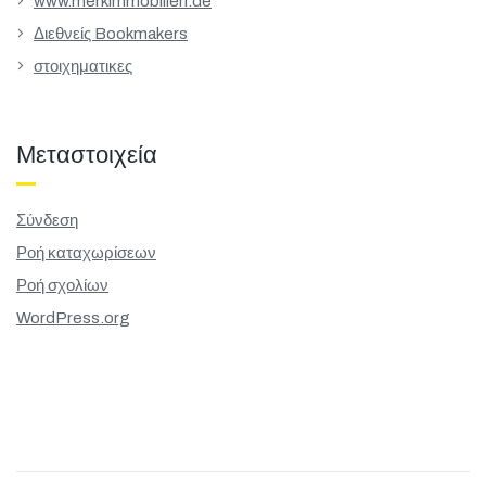
www.merkimmobilien.de
Διεθνείς Bookmakers
στοιχηματικες
Μεταστοιχεία
Σύνδεση
Ροή καταχωρίσεων
Ροή σχολίων
WordPress.org