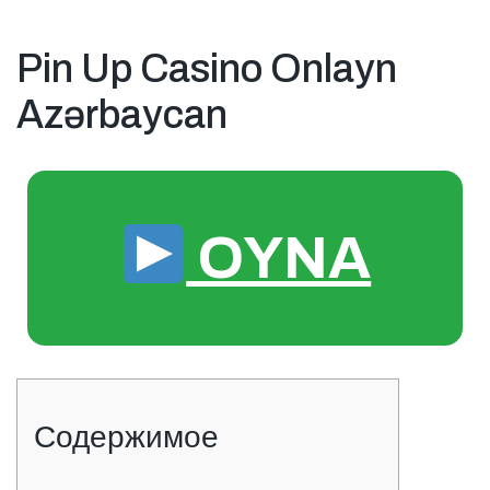
Πιστοποιήσεις
Pin Up Casino Onlayn
E-shop
Azərbaycan
OYNA
Содержимое