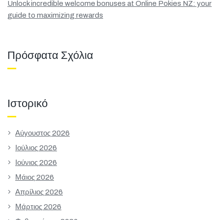
Unlock incredible welcome bonuses at Online Pokies NZ: your
guide to maximizing rewards
Πρόσφατα Σχόλια
Ιστορικό
Αύγουστος 2026
Ιούλιος 2026
Ιούνιος 2026
Μάιος 2026
Απρίλιος 2026
Μάρτιος 2026