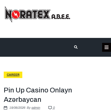
Η Εταιρεία
Κατηγορίες Προϊόντων
CAREER
Επικοινωνία
Pin Up Casino Onlayn
Azərbaycan
Τα έργα μας
19/06/2026
By
admin
0