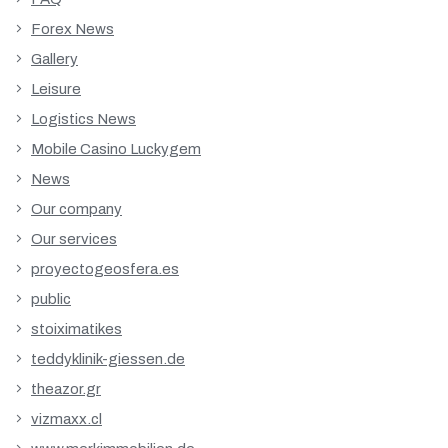
Forex News
Gallery
Leisure
Logistics News
Mobile Casino Luckygem
News
Our company
Our services
proyectogeosfera.es
public
stoiximatikes
teddyklinik-giessen.de
theazor.gr
vizmaxx.cl