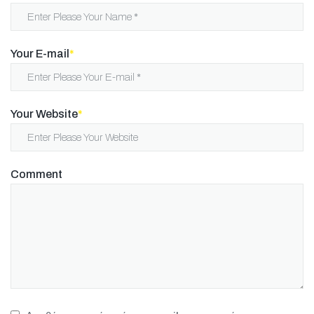
Your E-mail
*
Your Website
*
Comment