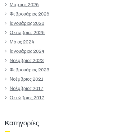
Μάρτιος 2026
Φεβρουάριος 2026
Ιανουάριος 2026
Οκτώβριος 2025
Μάιος 2024
Ιανουάριος 2024
Νοέμβριος 2023
Φεβρουάριος 2023
Νοέμβριος 2021
Νοέμβριος 2017
Οκτώβριος 2017
Kατηγορίες