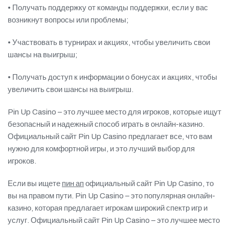
• Получать поддержку от команды поддержки, если у вас
возникнут вопросы или проблемы;
• Участвовать в турнирах и акциях, чтобы увеличить свои
шансы на выигрыш;
• Получать доступ к информации о бонусах и акциях, чтобы
увеличить свои шансы на выигрыш.
Pin Up Casino – это лучшее место для игроков, которые ищут
безопасный и надежный способ играть в онлайн-казино.
Официальный сайт Pin Up Casino предлагает все, что вам
нужно для комфортной игры, и это лучший выбор для
игроков.
Если вы ищете
пин ап
официальный сайт Pin Up Casino, то
вы на правом пути. Pin Up Casino – это популярная онлайн-
казино, которая предлагает игрокам широкий спектр игр и
услуг. Официальный сайт Pin Up Casino – это лучшее место