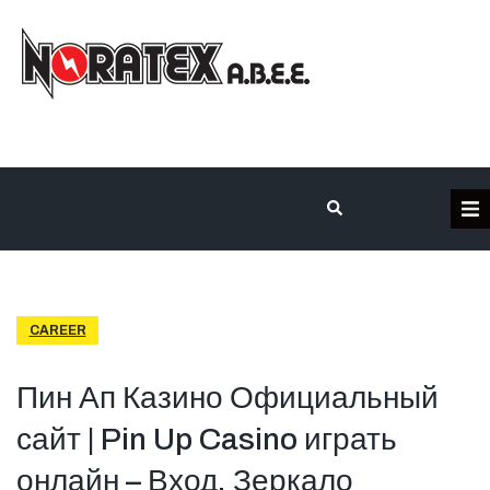
Η Εταιρεία
Κατηγορίες Προϊόντων
CAREER
Επικοινωνία
Пин Ап Казино Официальный
сайт | Pin Up Casino играть
Τα έργα μας
онлайн – Вход, Зеркало