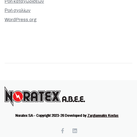
Ροή καταχωρίσεων
Ροή σχολίων
WordPress.org
Noratex SA – Copyright 2023-26 Developed by
Zargiannakis Kostas