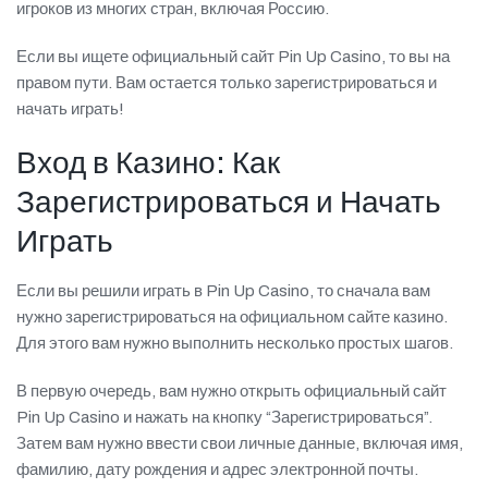
игроков из многих стран, включая Россию.
Если вы ищете официальный сайт Pin Up Casino, то вы на
правом пути. Вам остается только зарегистрироваться и
начать играть!
Вход в Казино: Как
Зарегистрироваться и Начать
Играть
Если вы решили играть в Pin Up Casino, то сначала вам
нужно зарегистрироваться на официальном сайте казино.
Для этого вам нужно выполнить несколько простых шагов.
В первую очередь, вам нужно открыть официальный сайт
Pin Up Casino и нажать на кнопку “Зарегистрироваться”.
Затем вам нужно ввести свои личные данные, включая имя,
фамилию, дату рождения и адрес электронной почты.