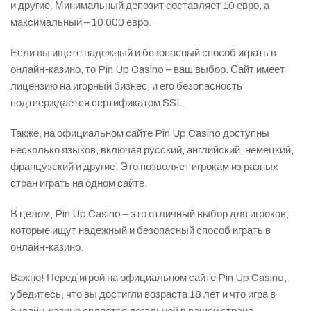
и другие. Минимальный депозит составляет 10 евро, а
максимальный – 10 000 евро.
Если вы ищете надежный и безопасный способ играть в
онлайн-казино, то Pin Up Casino – ваш выбор. Сайт имеет
лицензию на игорный бизнес, и его безопасность
подтверждается сертификатом SSL.
Также, на официальном сайте Pin Up Casino доступны
несколько языков, включая русский, английский, немецкий,
французский и другие. Это позволяет игрокам из разных
стран играть на одном сайте.
В целом, Pin Up Casino – это отличный выбор для игроков,
которые ищут надежный и безопасный способ играть в
онлайн-казино.
Важно! Перед игрой на официальном сайте Pin Up Casino,
убедитесь, что вы достигли возраста 18 лет и что игра в
онлайн-казино является легальной в вашей стране.