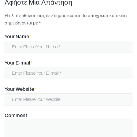
Αφήστε Μια Απάντηση
Η ηλ. διεύθυνση σας δεν δημοσιεύεται.
Τα υποχρεωτικά πεδία
σημειώνονται με
*
Your Name
*
Your E-mail
*
Your Website
*
Comment