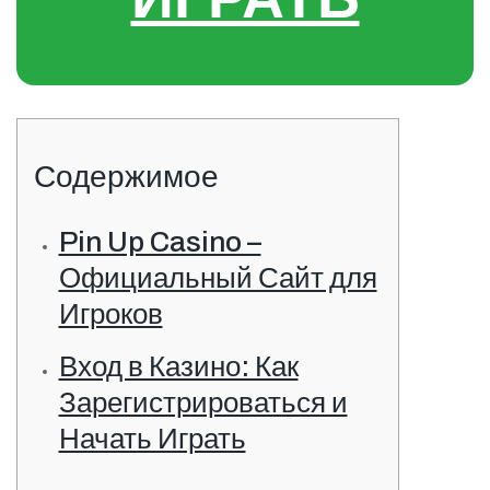
Содержимое
Pin Up Casino –
Официальный Сайт для
Игроков
Вход в Казино: Как
Зарегистрироваться и
Начать Играть