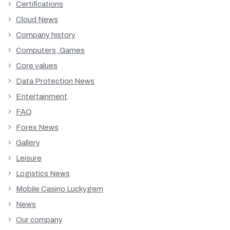
Certifications
Cloud News
Company history
Computers, Games
Core values
Data Protection News
Entertainment
FAQ
Forex News
Gallery
Leisure
Logistics News
Mobile Casino Luckygem
News
Our company