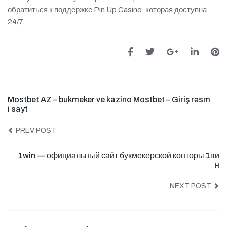
обратиться к поддержке Pin Up Casino, которая доступна
24/7.
Mostbet AZ – bukmeker ve kazino Mostbet – Giriş rəsm
i sayt
PREV POST
1win — официальный сайт букмекерской конторы 1ви
н
NEXT POST