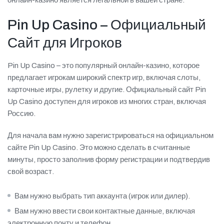
Pin Up Casino – Официальный
Сайт для Игроков
Pin Up Casino – это популярный онлайн-казино, которое
предлагает игрокам широкий спектр игр, включая слоты,
карточные игры, рулетку и другие. Официальный сайт Pin
Up Casino доступен для игроков из многих стран, включая
Россию.
Для начала вам нужно зарегистрироваться на официальном
сайте Pin Up Casino. Это можно сделать в считанные
минуты, просто заполнив форму регистрации и подтвердив
свой возраст.
Вам нужно выбрать тип аккаунта (игрок или дилер).
Вам нужно ввести свои контактные данные, включая
электронную почту и телефон.