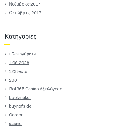
Νοέμβριος 2017
Οκτώβριος 2017
Kατηγορίες
! Без рубрики
1.06.2026
123texts
200
Bet365 Casino Αξιολόγηση
bookmaker
buynofs.de
Career
casino