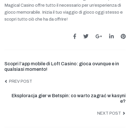
Magical Casino offre tutto il necessario per un’esperienza di
gioco memorabile. Inizia il tuo viaggio di gioco oggi stesso e
scopri tutto ciò che ha da offrire!
Scopri l’app mobile di Loft Casino: gioca ovunque e in
qualsiasi momento!
PREV POST
Eksploracja gier w Betspin: co warto zagrać w kasyni
e?
NEXT POST