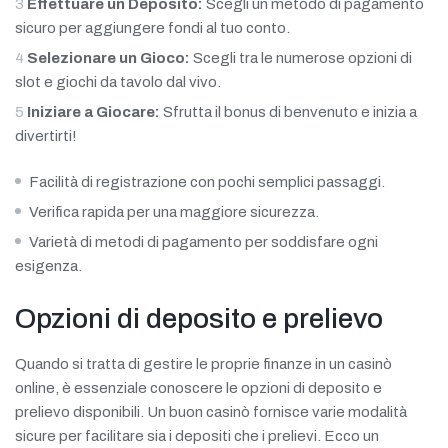
Effettuare un Deposito:
Scegli un metodo di pagamento
sicuro per aggiungere fondi al tuo conto.
Selezionare un Gioco:
Scegli tra le numerose opzioni di
slot e giochi da tavolo dal vivo.
Iniziare a Giocare:
Sfrutta il bonus di benvenuto e inizia a
divertirti!
Facilità di registrazione con pochi semplici passaggi.
Verifica rapida per una maggiore sicurezza.
Varietà di metodi di pagamento per soddisfare ogni
esigenza.
Opzioni di deposito e prelievo
Quando si tratta di gestire le proprie finanze in un casinò
online, è essenziale conoscere le opzioni di deposito e
prelievo disponibili. Un buon casinò fornisce varie modalità
sicure per facilitare sia i depositi che i prelievi. Ecco un