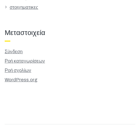
στοιχηματικες
Μεταστοιχεία
Σύνδεση
Ροή καταχωρίσεων
Ροή σχολίων
WordPress.org