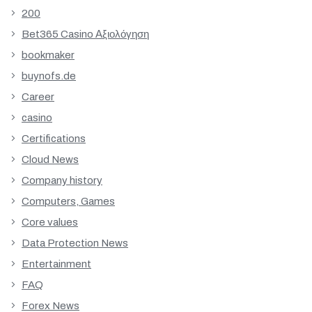
200
Bet365 Casino Αξιολόγηση
bookmaker
buynofs.de
Career
casino
Certifications
Cloud News
Company history
Computers, Games
Core values
Data Protection News
Entertainment
FAQ
Forex News