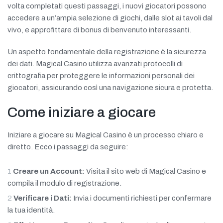
volta completati questi passaggi, i nuovi giocatori possono
accedere a un’ampia selezione di giochi, dalle slot ai tavoli dal
vivo, e approfittare di bonus di benvenuto interessanti.
Un aspetto fondamentale della registrazione è la sicurezza
dei dati. Magical Casino utilizza avanzati protocolli di
crittografia per proteggere le informazioni personali dei
giocatori, assicurando così una navigazione sicura e protetta.
Come iniziare a giocare
Iniziare a giocare su Magical Casino è un processo chiaro e
diretto. Ecco i passaggi da seguire:
Creare un Account:
Visita il sito web di Magical Casino e
compila il modulo di registrazione.
Verificare i Dati:
Invia i documenti richiesti per confermare
la tua identità.