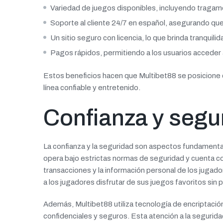
Variedad de juegos disponibles, incluyendo tragamo
Soporte al cliente 24/7 en español, asegurando qu
Un sitio seguro con licencia, lo que brinda tranquilid
Pagos rápidos, permitiendo a los usuarios acceder 
Estos beneficios hacen que Multibet88 se posicione 
línea confiable y entretenido.
Confianza y segu
La confianza y la seguridad son aspectos fundamentale
opera bajo estrictas normas de seguridad y cuenta con
transacciones y la información personal de los jugad
a los jugadores disfrutar de sus juegos favoritos sin
Además, Multibet88 utiliza tecnología de encriptac
confidenciales y seguros. Esta atención a la seguridad