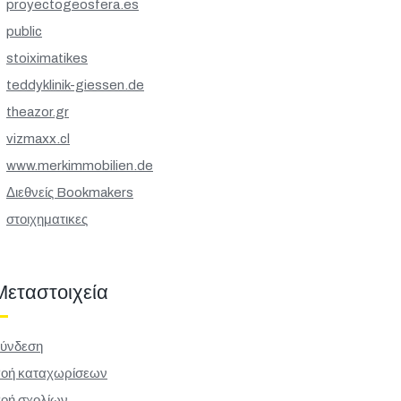
proyectogeosfera.es
public
stoiximatikes
teddyklinik-giessen.de
theazor.gr
vizmaxx.cl
www.merkimmobilien.de
Διεθνείς Bookmakers
στοιχηματικες
Μεταστοιχεία
ύνδεση
οή καταχωρίσεων
οή σχολίων