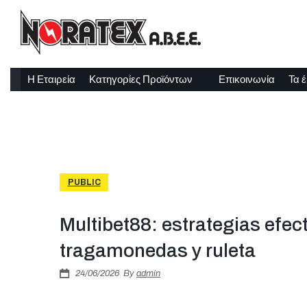
Η Εταιρεία
Κατηγορίες Προϊόντων
Επικοινωνία
Τα 
PUBLIC
Multibet88: estrategias efec
tragamonedas y ruleta
24/06/2026
By
admin