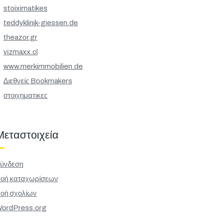
stoiximatikes
teddyklinik-giessen.de
theazor.gr
vizmaxx.cl
www.merkimmobilien.de
Διεθνείς Bookmakers
στοιχηματικες
Μεταστοιχεία
ύνδεση
οή καταχωρίσεων
οή σχολίων
ordPress.org