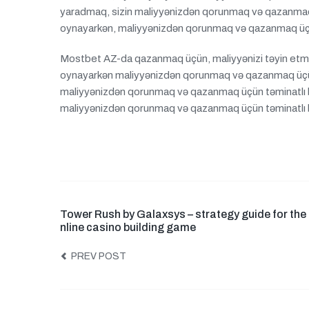
yaradmaq, sizin maliyyənizdən qorunmaq və qazanmaq
oynayarkən, maliyyənizdən qorunmaq və qazanmaq üçün
Mostbet AZ-da qazanmaq üçün, maliyyənizi təyin etmək
oynayarkən maliyyənizdən qorunmaq və qazanmaq üçün
maliyyənizdən qorunmaq və qazanmaq üçün təminatlı b
maliyyənizdən qorunmaq və qazanmaq üçün təminatlı b
Tower Rush by Galaxsys – strategy guide for the
nline casino building game
PREV POST