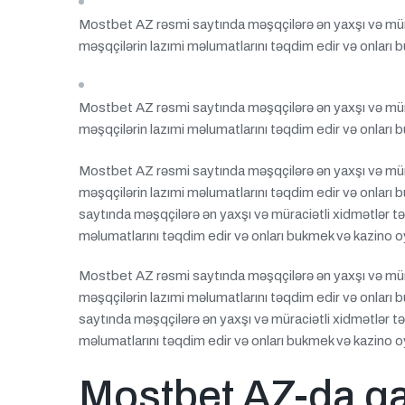
Mostbet AZ rəsmi saytında məşqçilərə ən yaxşı və müraci
məşqçilərin lazımi məlumatlarını təqdim edir və onları b
Mostbet AZ rəsmi saytında məşqçilərə ən yaxşı və müraci
məşqçilərin lazımi məlumatlarını təqdim edir və onları b
Mostbet AZ rəsmi saytında məşqçilərə ən yaxşı və müraci
məşqçilərin lazımi məlumatlarını təqdim edir və onları
saytında məşqçilərə ən yaxşı və müraciətli xidmətlər təmi
məlumatlarını təqdim edir və onları bukmek və kazino oyu
Mostbet AZ rəsmi saytında məşqçilərə ən yaxşı və müraci
məşqçilərin lazımi məlumatlarını təqdim edir və onları
saytında məşqçilərə ən yaxşı və müraciətli xidmətlər təmi
məlumatlarını təqdim edir və onları bukmek və kazino oyu
Mostbet AZ-da q