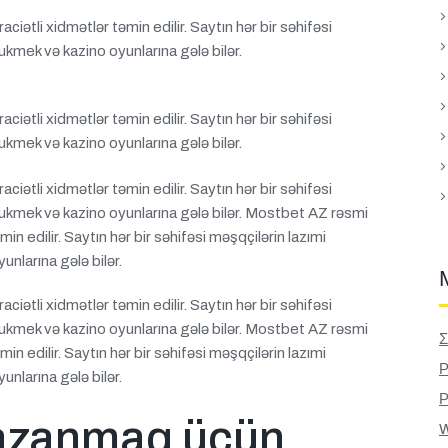
ətli xidmətlər təmin edilir. Saytın hər bir səhifəsi
ukmek və kazino oyunlarına gələ bilər.
ətli xidmətlər təmin edilir. Saytın hər bir səhifəsi
ukmek və kazino oyunlarına gələ bilər.
ətli xidmətlər təmin edilir. Saytın hər bir səhifəsi
 bukmek və kazino oyunlarına gələ bilər. Mostbet AZ rəsmi
n edilir. Saytın hər bir səhifəsi məşqçilərin lazımi
nlarına gələ bilər.
ətli xidmətlər təmin edilir. Saytın hər bir səhifəsi
 bukmek və kazino oyunlarına gələ bilər. Mostbet AZ rəsmi
Σ
n edilir. Saytın hər bir səhifəsi məşqçilərin lazımi
Ρ
nlarına gələ bilər.
Ρ
azanmaq üçün
W