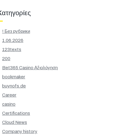
Kατηγορίες
! Без рубрики
1.06.2026
123texts
200
Bet365 Casino Αξιολόγηση
bookmaker
buynofs.de
Career
casino
Certifications
Cloud News
Company history