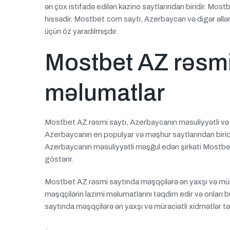
ən çox istifadə edilən kazino saytlarından biridir. Most
hissədir. Mostbet.com saytı, Azerbaycan və digər əllərdə
üçün öz yaradılmışdır.
Mostbet AZ rəsmi
məlumatlar
Mostbet AZ rəsmi saytı, Azerbaycanın məsuliyyətli və
Azerbaycanın en populyar və məşhur saytlarından birid
Azerbaycanın məsuliyyətli məşğul edən şirkəti Mostbe
göstərir.
Mostbet AZ rəsmi saytında məşqçilərə ən yaxşı və müraci
məşqçilərin lazımi məlumatlarını təqdim edir və onları
saytında məşqçilərə ən yaxşı və müraciətli xidmətlər təm