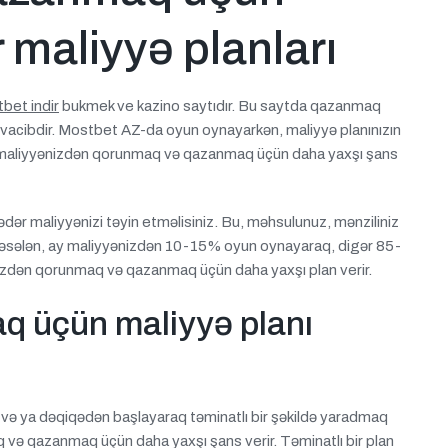
 maliyyə planları
bet indir
bukmek ve kazino saytıdır. Bu saytda qazanmaq
vacibdir. Mostbet AZ-da oyun oynayarkən, maliyyə planınızın
izin maliyyənizdən qorunmaq və qazanmaq üçün daha yaxşı şans
r maliyyənizi təyin etməlisiniz. Bu, məhsulunuz, mənziliniz
 Məsələn, ay maliyyənizdən 10-15% oyun oynayaraq, digər 85-
nizdən qorunmaq və qazanmaq üçün daha yaxşı plan verir.
q üçün maliyyə planı
 ay və ya dəqiqədən başlayaraq təminatlı bir şəkildə yaradmaq
və qazanmaq üçün daha yaxşı şans verir. Təminatlı bir plan