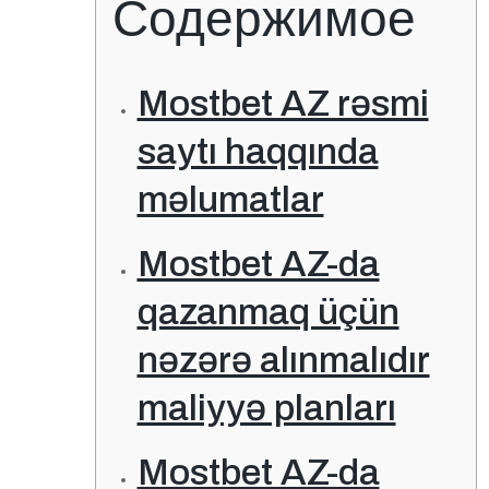
Содержимое
Mostbet AZ rəsmi
saytı haqqında
məlumatlar
Mostbet AZ-da
qazanmaq üçün
nəzərə alınmalıdır
maliyyə planları
Mostbet AZ-da