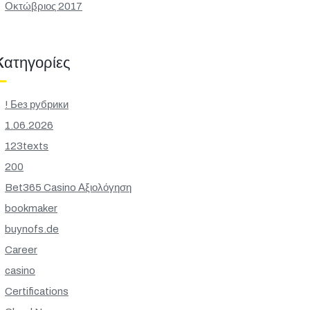
Οκτώβριος 2017
Kατηγορίες
! Без рубрики
1.06.2026
123texts
200
Bet365 Casino Αξιολόγηση
bookmaker
buynofs.de
Career
casino
Certifications