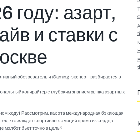
6 году: азарт,
T
O
A
айв и ставки с
t
N
Москве
P
B
t
ртивный обозреватель и iGaming-эксперт, разбирается в
ональный копирайтер с глубоким знанием рынка азартных
лном ходу! Рассмотрим, как эта международная бэкающая
о тех, кто жаждет спортивных эмоций прямо из сердца
де
мэлбэт
бьет точно в цель?