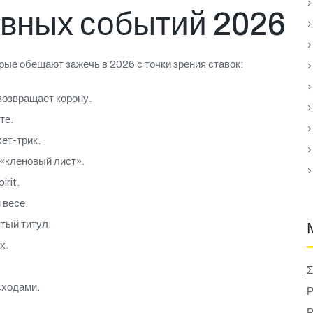
вных событий 2026
рые обещают зажечь в 2026 с точки зрения ставок:
возвращает корону.
те.
ет-трик.
 «кленовый лист».
rit.
 весе.
тый титул.
х.
Σ
сходами.
Ρ
Ρ