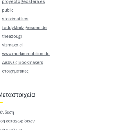
proyectogeosfera.es
public
stoiximatikes
teddyklinik-giessen.de
theazor.gr
vizmaxx.cl
www.merkimmobilien.de
Διεθνείς Bookmakers
στοιχηματικες
Μεταστοιχεία
ύνδεση
οή καταχωρίσεων
οή σχολίων