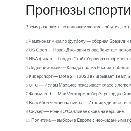
Прогнозы спорти
Время разложить по полочкам жаркие события, кото
Чемпионат мира по футболу — сборная Бразилии 
US Open — Новак Джокович снова блистает на кор
НБА финал — Голден Стэйт Уорриорз оформляет х
Ледяной хоккей — Канада против России, победит
Киберспорт — Dota 2 TI 2026 выигрывает Team Spi
UFC — Ислам Махачев показывает класс в легком
Формула-1 — Max Verstappen берёт рекордный пя
Волейбол чемпионат мира — Италия удивляет все
Снукер — Ронни О’Салливан снова на вершине.
Политика — выборы в Европе с неожиданными и