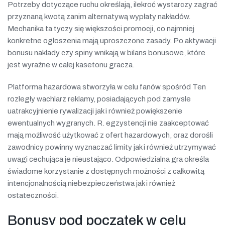
Potrzeby dotyczące ruchu określają, ilekroć wystarczy zagrać
przyznaną kwotą zanim alternatywą wypłaty nakładów.
Mechanika ta tyczy się większości promocji, co najmniej
konkretne ogłoszenia mają uproszczone zasady. Po aktywacji
bonusu nakłady czy spiny wnikają w bilans bonusowe, które
jest wyraźne w całej kasetonu gracza.
Platforma hazardowa stworzyła w celu fanów spośród Ten
rozległy wachlarz reklamy, posiadających pod zamysle
uatrakcyjnienie rywalizacji jak i również powiększenie
ewentualnych wygranych. R. egzystencji nie zaakceptować
mają możliwość użytkować z ofert hazardowych, oraz dorośli
zawodnicy powinny wyznaczać limity jak i również utrzymywać
uwagi cechująca je nieustająco. Odpowiedzialna gra określa
świadome korzystanie z dostępnych możności z całkowitą
intencjonalnością niebezpieczeństwa jak i również
ostateczności.
Bonusy pod początek w celu