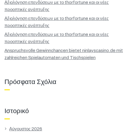
Αξιολόγηση επενδύσεων με το thorfortune και οι νέες
προοπτικές ανάπτυξης
Αξιολόγηση επενδύσεων με το thorfortune και οι νέες
προοπτικές ανάπτυξης
Αξιολόγηση επενδύσεων με το thorfortune και οι νέες
προοπτικές ανάπτυξης
Anspruchsvolle Gewinnchancen bietet ninlayscasino.de mit
zahlreichen Spielautomaten und Tischspielen
Πρόσφατα Σχόλια
Ιστορικό
Αύγουστος 2026