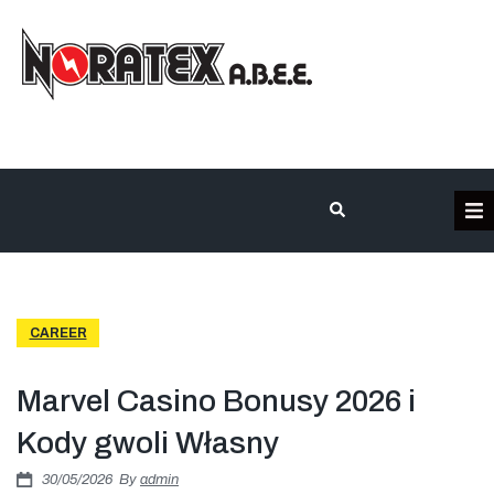
Η Εταιρεία
Κατηγορίες Προϊόντων
CAREER
Επικοινωνία
Marvel Casino Bonusy 2026 i
Kody gwoli Własny
Τα έργα μας
30/05/2026
By
admin