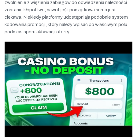
zwolnienie z więzienia zabiegów do odwiedzenia należności
zostanie kłopotliwe, nawet jeśli początkowa suma jest
ciekawa. Niekiedy platformy udostępniają podobnie system
kodowania promocji, który należy wpisać po właściwym polu
podczas sporu aktywacji oferty.