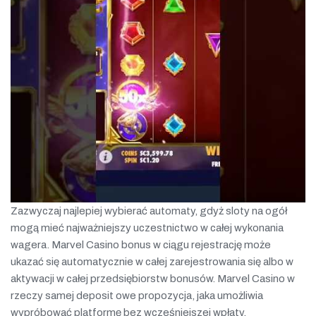
Zazwyczaj najlepiej wybierać automaty, gdyż sloty na ogół
mogą mieć najważniejszy uczestnictwo w całej wykonania
wagera. Marvel Casino bonus w ciągu rejestrację może
ukazać się automatycznie w całej zarejestrowania się albo w
aktywacji w całej przedsiębiorstw bonusów. Marvel Casino w
rzeczy samej deposit owe propozycja, jaka umożliwia
wypróbować platformę bez wcześniejszej wpłaty.