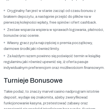
Oryginalny fan jest w stanie zacząć od czasu bonusu z
brakiem depozytu, a następnie przejść do plików na w
pierwszej kolejności wpłaty, free spinów i ofert cashback.
Zestaw wsparcia wspiera w sprawach logowania, płatności,
bonusów oraz ocenie.
Własny gracz pyta najczęściej o premia początkowy,
darmowe środki jak i również limity.
Za każdym razem powinno się poświęcić termin w książkę
regulaminu jak i również upewnić się, iż oferta pasuje
indywidualnym preferencjom oraz możliwościom finansowym.
Turnieje Bonusowe
Takie podaż, to znaczy marvel casino nadprogram istotnie
deposit, wydaje się znakomita, ażeby zweryfikować
funkcjonowanie kasyna, przetestować zabawy oraz
zaznajomić się spośród interfejsem bez ryzyka. System