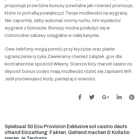
proponuje przeróżne bonusy powitalne jak i również promocje,
które to potrafią powiększyć Twoje możliwości na wygraną.
Nie zapomnij, żeby wykonać normy ruchu, nim wypłacisz
wygrane z bonusów. Bonusy można posłużyć się w
różnorodne zabawy osiągalne w całej kasynie.
Owe telefony mogą pomóc przy kryzysie oraz planie
ograniczenia ryzyka.Zawieramy również zalążek .gov dla
kontrahentów spośród Własny. Starsze listy marvel casino no
deposit bonus codes mają możliwość różnić się zapisami WR.
Jeśli porównujesz kody, pamiętaj o nowości.
Spielsaal 50 Ecu Provision Exklusive sol casino deuts
chland Einzahlung: Fakten, Geltend machen & Kollatio
nieren Je Teutonia