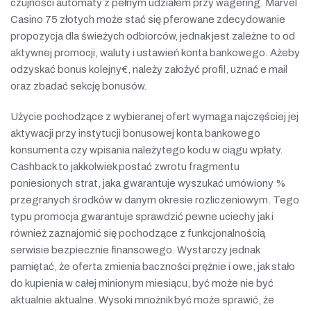
czujności automaty z pełnym udziałem przy wagering. Marvel
Casino 75 złotych może stać się pferowane zdecydowanie
propozycja dla świeżych odbiorców, jednak jest zależne to od
aktywnej promocji, waluty i ustawień konta bankowego. Ażeby
odzyskać bonus kolejny€, należy założyć profil, uznać e mail
oraz zbadać sekcję bonusów.
Użycie pochodzące z wybieranej ofert wymaga najczęściej jej
aktywacji przy instytucji bonusowej konta bankowego
konsumenta czy wpisania należytego kodu w ciągu wpłaty.
Cashback to jakkolwiek postać zwrotu fragmentu
poniesionych strat, jaka gwarantuje wyszukać umówiony %
przegranych środków w danym okresie rozliczeniowym. Tego
typu promocja gwarantuje sprawdzić pewne uciechy jak i
również zaznajomić się pochodzące z funkcjonalnością
serwisie bezpiecznie finansowego. Wystarczy jednak
pamiętać, że oferta zmienia baczności prężnie i owe, jak stało
do kupienia w całej minionym miesiącu, być może nie być
aktualnie aktualne. Wysoki mnożnik być może sprawić, że