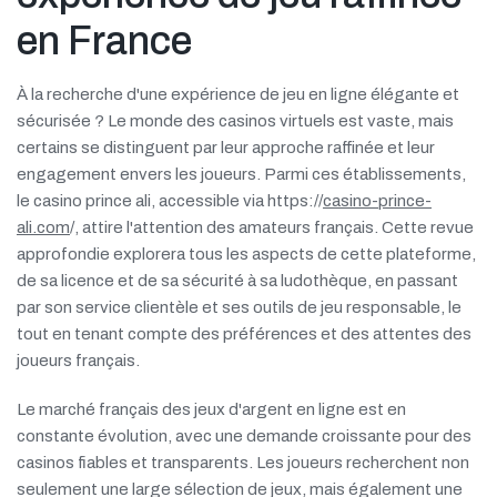
en France
À la recherche d'une expérience de jeu en ligne élégante et
sécurisée ? Le monde des casinos virtuels est vaste, mais
certains se distinguent par leur approche raffinée et leur
engagement envers les joueurs. Parmi ces établissements,
le casino prince ali, accessible via https://
casino-prince-
ali.com
/, attire l'attention des amateurs français. Cette revue
approfondie explorera tous les aspects de cette plateforme,
de sa licence et de sa sécurité à sa ludothèque, en passant
par son service clientèle et ses outils de jeu responsable, le
tout en tenant compte des préférences et des attentes des
joueurs français.
Le marché français des jeux d'argent en ligne est en
constante évolution, avec une demande croissante pour des
casinos fiables et transparents. Les joueurs recherchent non
seulement une large sélection de jeux, mais également une