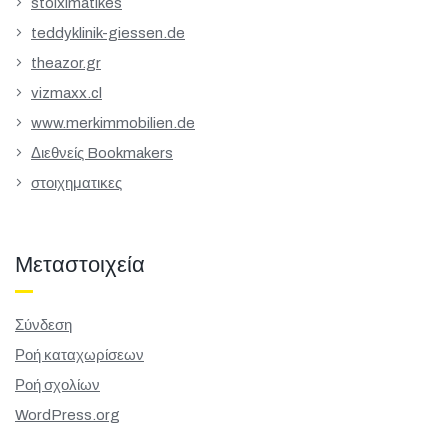
stoiximatikes
teddyklinik-giessen.de
theazor.gr
vizmaxx.cl
www.merkimmobilien.de
Διεθνείς Bookmakers
στοιχηματικες
Μεταστοιχεία
Σύνδεση
Ροή καταχωρίσεων
Ροή σχολίων
WordPress.org