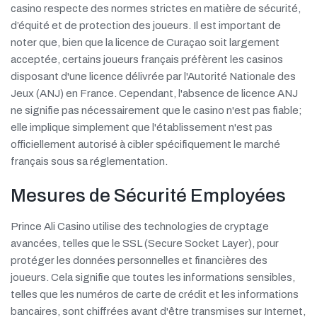
casino respecte des normes strictes en matière de sécurité,
d’équité et de protection des joueurs. Il est important de
noter que, bien que la licence de Curaçao soit largement
acceptée, certains joueurs français préfèrent les casinos
disposant d'une licence délivrée par l'Autorité Nationale des
Jeux (ANJ) en France. Cependant, l'absence de licence ANJ
ne signifie pas nécessairement que le casino n'est pas fiable;
elle implique simplement que l'établissement n'est pas
officiellement autorisé à cibler spécifiquement le marché
français sous sa réglementation.
Mesures de Sécurité Employées
Prince Ali Casino utilise des technologies de cryptage
avancées, telles que le SSL (Secure Socket Layer), pour
protéger les données personnelles et financières des
joueurs. Cela signifie que toutes les informations sensibles,
telles que les numéros de carte de crédit et les informations
bancaires, sont chiffrées avant d'être transmises sur Internet,