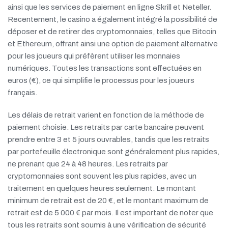
ainsi que les services de paiement en ligne Skrill et Neteller.
Recentement, le casino a également intégré la possibilité de
déposer et de retirer des cryptomonnaies, telles que Bitcoin
et Ethereum, offrant ainsi une option de paiement alternative
pour les joueurs qui préfèrent utiliser les monnaies
numériques. Toutes les transactions sont effectuées en
euros (€), ce qui simplifie le processus pour les joueurs
français.
Les délais de retrait varient en fonction de la méthode de
paiement choisie. Les retraits par carte bancaire peuvent
prendre entre 3 et 5 jours ouvrables, tandis que les retraits
par portefeuille électronique sont généralement plus rapides,
ne prenant que 24 à 48 heures. Les retraits par
cryptomonnaies sont souvent les plus rapides, avec un
traitement en quelques heures seulement. Le montant
minimum de retrait est de 20 €, et le montant maximum de
retrait est de 5 000 € par mois. Il est important de noter que
tous les retraits sont soumis à une vérification de sécurité