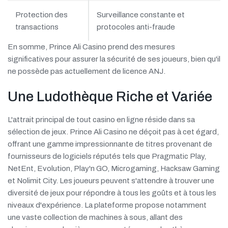
Protection des
Surveillance constante et
transactions
protocoles anti-fraude
En somme, Prince Ali Casino prend des mesures
significatives pour assurer la sécurité de ses joueurs, bien qu'il
ne possède pas actuellement de licence ANJ.
Une Ludothèque Riche et Variée
L'attrait principal de tout casino en ligne réside dans sa
sélection de jeux. Prince Ali Casino ne déçoit pas à cet égard,
offrant une gamme impressionnante de titres provenant de
fournisseurs de logiciels réputés tels que Pragmatic Play,
NetEnt, Evolution, Play'n GO, Microgaming, Hacksaw Gaming
et Nolimit City. Les joueurs peuvent s'attendre à trouver une
diversité de jeux pour répondre à tous les goûts et à tous les
niveaux d'expérience. La plateforme propose notamment
une vaste collection de machines à sous, allant des