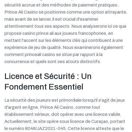
sécurité accrue et des méthodes de paiement pratiques.
Prince Ali Casino se positionne comme une option attrayante,
mais avant de se lancer, il est crucial d'examiner
attentivement tous ses aspects. Nous analyserons ici ce que
propose casino prince ali aux joueurs francophones, en
mettant l'accent sur les éléments clés qui contribuent à une
expérience de jeu de qualité. Nous examinerons également
comment princeali casino se situe par rapport à la
concurrence et quels sont ses atouts distinctifs.
Licence et Sécurité : Un
Fondement Essentiel
La sécurité des joueurs est primordiale lorsqu'il s'agit de jeux
d'argent en ligne. Prince Ali Casino, comme tout
établissement sérieux, doit opérer avec une licence valide.
Actuellement, le site opère sous licence de Curaçao, portant
le numéro 8048/JAZ2021-045. Cette licence atteste que le