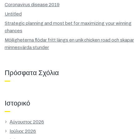
Coronavirus disease 2019
Untitled
Strategic planning and most bet for maximizing your winning
chances
Möjligheterna flödar fritt längs en unik chicken road och skapar
minnesvärda stunder
Πρόσφατα Σχόλια
Ιστορικό
Αύγουστος 2026
Ιούλιος 2026