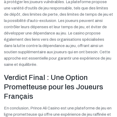
à protéger les joueurs vulnérables. La plateforme propose
une variété d'outils de jeu responsable, tels que des limites
de dépôt, des limites de perte, des limites de temps de jeu et
la possibilité d'auto-exclusion. Les joueurs peuvent ainsi
contrôler leurs dépenses et leur temps de jeu, et éviter de
développer une dépendance au jeu. Le casino propose
également des liens vers des organisations spécialisées
dans la lutte contre la dépendance au jeu, offrant ainsi un
soutien supplémentaire aux joueurs qui en ont besoin. Cette
approche est essentielle pour garantir une expérience de jeu
saine et équilibrée.
Verdict Final : Une Option
Prometteuse pour les Joueurs
Français
En conclusion, Prince Ali Casino est une plateforme de jeu en
ligne prometteuse qui offre une expérience de jeu raffinée et