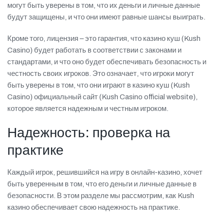
могут быть уверены в том, что их деньги и личные данные
будут защищены, и что они имеют равные шансы выиграть.
Кроме того, лицензия – это гарантия, что казино куш (Kush
Casino) будет работать в соответствии с законами и
стандартами, и что оно будет обеспечивать безопасность и
честность своих игроков. Это означает, что игроки могут
быть уверены в том, что они играют в казино куш (Kush
Casino) официальный сайт (Kush Casino official website),
которое является надежным и честным игроком.
Надежность: проверка на
практике
Каждый игрок, решившийся на игру в онлайн-казино, хочет
быть уверенным в том, что его деньги и личные данные в
безопасности. В этом разделе мы рассмотрим, как Kush
казино обеспечивает свою надежность на практике.