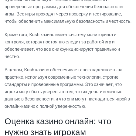
проверенные программы для обеспечения безопасности
игры. Все игры проходят через проверку и тестирование,
чтобы обеспечить максимальную безопасность и честность.
Кроме того, Kush казино имеет систему мониторинга и
контроля, которая постоянно следит за работой игр и
обеспечивает, что все они функционируют правильно и
честно.
В целом, Kush казино обеспечивает свою надежность на
практике, используя современные технологии, строгие
стандарты и проверенные программы. Это означает, что
игроки могут быть уверены в том, что их деньги и личные
данные в безопасности, и что они могут насладиться игрой в
онлайн-казино с полной уверенностью.
Оценка казино онлайн: что
нужно знать игрокам