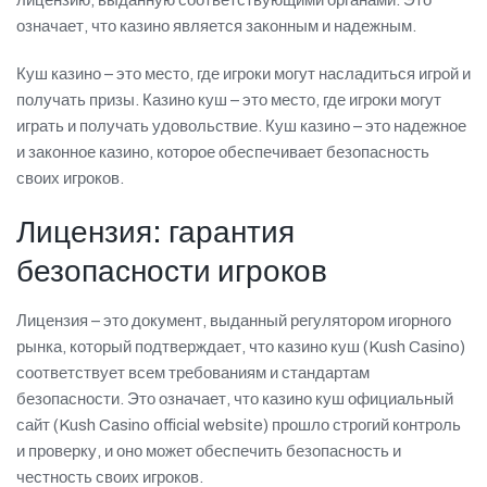
означает, что казино является законным и надежным.
Куш казино – это место, где игроки могут насладиться игрой и
получать призы. Казино куш – это место, где игроки могут
играть и получать удовольствие. Куш казино – это надежное
и законное казино, которое обеспечивает безопасность
своих игроков.
Лицензия: гарантия
безопасности игроков
Лицензия – это документ, выданный регулятором игорного
рынка, который подтверждает, что казино куш (Kush Casino)
соответствует всем требованиям и стандартам
безопасности. Это означает, что казино куш официальный
сайт (Kush Casino official website) прошло строгий контроль
и проверку, и оно может обеспечить безопасность и
честность своих игроков.