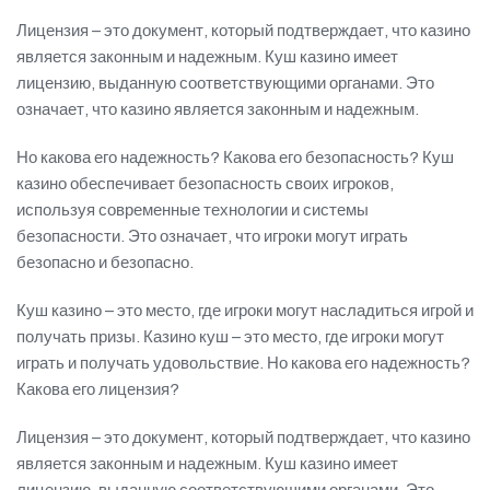
Лицензия – это документ, который подтверждает, что казино
является законным и надежным. Куш казино имеет
лицензию, выданную соответствующими органами. Это
означает, что казино является законным и надежным.
Но какова его надежность? Какова его безопасность? Куш
казино обеспечивает безопасность своих игроков,
используя современные технологии и системы
безопасности. Это означает, что игроки могут играть
безопасно и безопасно.
Куш казино – это место, где игроки могут насладиться игрой и
получать призы. Казино куш – это место, где игроки могут
играть и получать удовольствие. Но какова его надежность?
Какова его лицензия?
Лицензия – это документ, который подтверждает, что казино
является законным и надежным. Куш казино имеет
лицензию, выданную соответствующими органами. Это