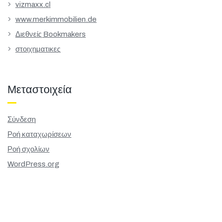
vizmaxx.cl
www.merkimmobilien.de
Διεθνείς Bookmakers
στοιχηματικες
Μεταστοιχεία
Σύνδεση
Ροή καταχωρίσεων
Ροή σχολίων
WordPress.org