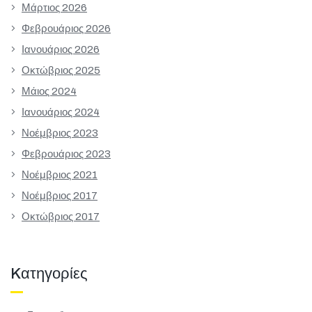
Μάρτιος 2026
Φεβρουάριος 2026
Ιανουάριος 2026
Οκτώβριος 2025
Μάιος 2024
Ιανουάριος 2024
Νοέμβριος 2023
Φεβρουάριος 2023
Νοέμβριος 2021
Νοέμβριος 2017
Οκτώβριος 2017
Kατηγορίες