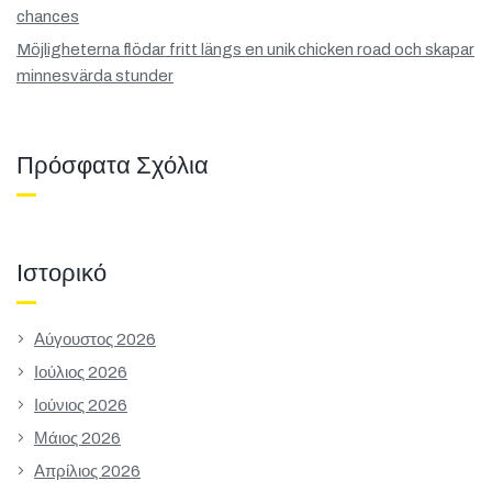
chances
Möjligheterna flödar fritt längs en unik chicken road och skapar
minnesvärda stunder
Πρόσφατα Σχόλια
Ιστορικό
Αύγουστος 2026
Ιούλιος 2026
Ιούνιος 2026
Μάιος 2026
Απρίλιος 2026