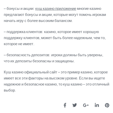
– бонусы и акции:
куш казино приложение
многие казино
предлагают бонусы и акции, которые могут помочь игрокам
начать игру с более высоким балансом.
– поддержка клиентов: казино, которое имеет хорошую
поддержку клиентов, может быть более надежным, чем то,
которое не имеет.
– безопасность депозитов: игроки должны быть уверены,
что их депозиты безопасны и защищены.
Куш казино официальный сайт – это пример казино, которое
имеет все эти факторы на высоком уровне. Если вы ищете
надежное и безопасное казино, то куш казино – это отличный
выбор.