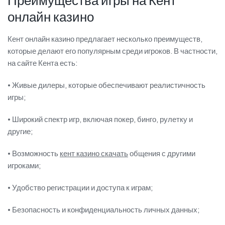
Преимущества игры на Кент
онлайн казино
Кент онлайн казино предлагает несколько преимуществ,
которые делают его популярным среди игроков. В частности,
на сайте Кента есть:
• Живые дилеры, которые обеспечивают реалистичность
игры;
• Широкий спектр игр, включая покер, бинго, рулетку и
другие;
• Возможность
кент казино скачать
общения с другими
игроками;
• Удобство регистрации и доступа к играм;
• Безопасность и конфиденциальность личных данных;