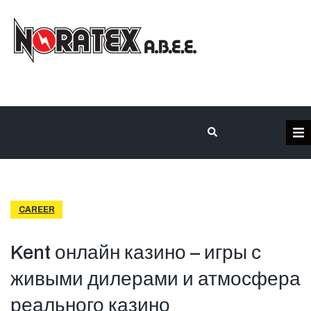
Η Εταιρεία
Κατηγορίες Προϊόντων
CAREER
Επικοινωνία
Kent онлайн казино – игры с
живыми дилерами и атмосфера
Τα έργα μας
реального казино