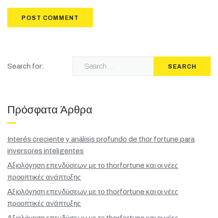
Search for:
SEARCH
Πρόσφατα Άρθρα
Interés creciente y análisis profundo de thor fortune para
inversores inteligentes
Αξιολόγηση επενδύσεων με το thorfortune και οι νέες
προοπτικές ανάπτυξης
Αξιολόγηση επενδύσεων με το thorfortune και οι νέες
προοπτικές ανάπτυξης