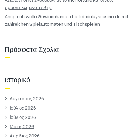
Αξιολόγηση επενδύσεων με το thorfortune και οι νέες
προοπτικές ανάπτυξης
Anspruchsvolle Gewinnchancen bietet ninlayscasino.de mit
zahlreichen Spielautomaten und Tischspielen
Πρόσφατα Σχόλια
Ιστορικό
Αύγουστος 2026
Ιούλιος 2026
Ιούνιος 2026
Μάιος 2026
Απρίλιος 2026