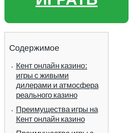
Содержимое
Кент онлайн казино:
игры с живыми
дилерами и атмосфера
реального казино
Преимущества игры на
Кент онлайн казино