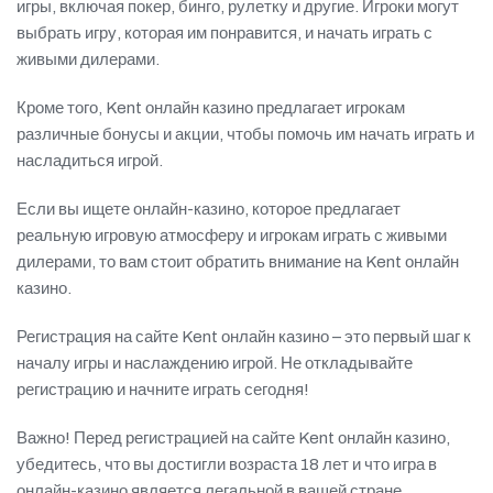
игры, включая покер, бинго, рулетку и другие. Игроки могут
выбрать игру, которая им понравится, и начать играть с
живыми дилерами.
Кроме того, Kent онлайн казино предлагает игрокам
различные бонусы и акции, чтобы помочь им начать играть и
насладиться игрой.
Если вы ищете онлайн-казино, которое предлагает
реальную игровую атмосферу и игрокам играть с живыми
дилерами, то вам стоит обратить внимание на Kent онлайн
казино.
Регистрация на сайте Kent онлайн казино – это первый шаг к
началу игры и наслаждению игрой. Не откладывайте
регистрацию и начните играть сегодня!
Важно! Перед регистрацией на сайте Kent онлайн казино,
убедитесь, что вы достигли возраста 18 лет и что игра в
онлайн-казино является легальной в вашей стране.