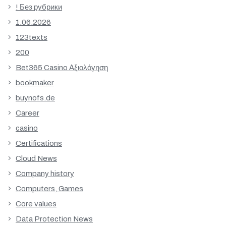
! Без рубрики
1.06.2026
123texts
200
Bet365 Casino Αξιολόγηση
bookmaker
buynofs.de
Career
casino
Certifications
Cloud News
Company history
Computers, Games
Core values
Data Protection News