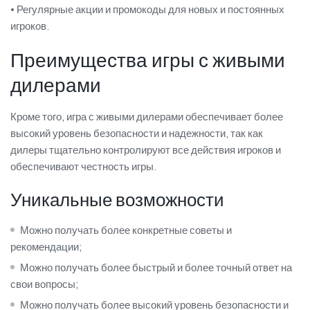
• Регулярные акции и промокоды для новых и постоянных
игроков.
Преимущества игры с живыми
дилерами
Кроме того, игра с живыми дилерами обеспечивает более
высокий уровень безопасности и надежности, так как
дилеры тщательно контролируют все действия игроков и
обеспечивают честность игры.
Уникальные возможности
Можно получать более конкретные советы и
рекомендации;
Можно получать более быстрый и более точный ответ на
свои вопросы;
Можно получать более высокий уровень безопасности и