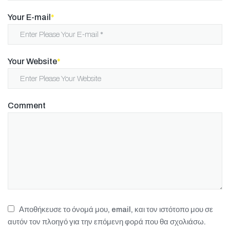
Your E-mail
*
Your Website
*
Comment
Αποθήκευσε το όνομά μου, email, και τον ιστότοπο μου σε
αυτόν τον πλοηγό για την επόμενη φορά που θα σχολιάσω.