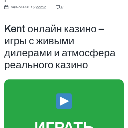
Πιστοποιήσεις
04/07/2026
By
admin
0
E-shop
Kent онлайн казино –
игры с живыми
дилерами и атмосфера
реального казино
ИГРАТЬ