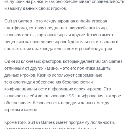
из лучших на рынке, и как оно обеспечивает справедливость
и защиту данных своих игроков.
Сultan Games – это международная онлайн-игровая
платформа, которая предлагает широкий спектр игр,
включая слоты, карточные игры и другие. Казино имеет
лицензию на проведение игровой деятельности, выдана в
соответствии с законодательством игровой индустрии.
Один из ключевых факторов, который делает Sultan Games
отличным от других казино, – это его политика защиты
данных игроков. Казино использует современные
технологии для обеспечения безопасности и
конфиденциальности информации своих игроков. Это
включает в себя использование SSL-шифрования, которое
обеспечивает безопасность передачи данных между
игроком и казино.
Кроме того, Sultan Games имеет программу лояльности,