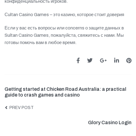
конфиденциальность игроков.
Сultan Casino Games – это казино, которое стоит доверия
Если у вас есть вопросы или concerns о защите данных в
Sultan Casino Games, пожалуйста, свяжитесь с нами. Мы
готовы помочь вам в любое время.
Getting started at Chicken Road Australia: a practical
guide to crash games and casino
PREV POST
Glory Casino Login