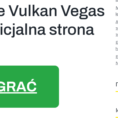
e Vulkan Vegas
M
k
Α
icjalna strona
τ
τ
E
h
E
N
GRAĆ