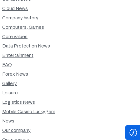
Cloud News
Company history
Computers, Games
Core values
Data Protection News
Entertainment
FAQ
Forex News
Gallery
Leisure
Logistics News
Mobile Casino Luckygem
News
Our company
Our services