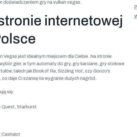
nym doświadczeniem gry na vulkan vegas.
Ρ
tronie internetowej
W
Polsce
kan Vegas jest idealnym miejscem dla Ciebie. Na stronie
wybór gier, w tym automaty do gry, gry karciane, gry stołowe
ułów, takich jak Book of Ra, Sizzling Hot, czy Gonzo’s
, co daje Ci szansę na wygranie dużych nagród.
ją się:
s Quest, Starburst
g Cashalot