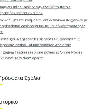
agyar Online Casino: egyszerű útmutató a
riptopénzes bónuszokhoz
νακαλύψτε τον κόσμο των διαδικτυακών παιχνιδιών με
ο spinational-casinos.gr και τις μοναδικές προσφορές
ου
insteiger-Ratgeber für sicheres Glücksspiel mit
ttps://nv-casino1.at und seriösen Anbietern
ngaging features in online pokies at Online Pokies
Z: What sets them apart?
Πρόσφατα Σχόλια
Ιστορικό