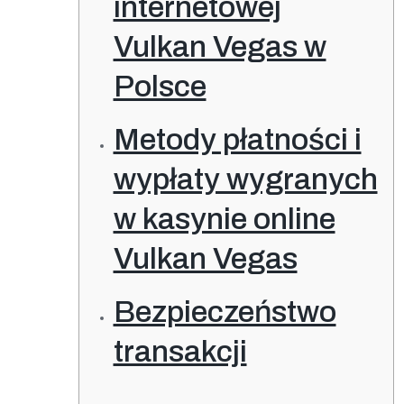
internetowej
Vulkan Vegas w
Polsce
Metody płatności i
wypłaty wygranych
w kasynie online
Vulkan Vegas
Bezpieczeństwo
transakcji