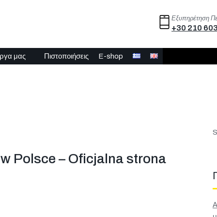
Εξυπηρέτηση Π
+30 210 60
έργα μας
Πιστοποιήσεις
E-shop
S
w Polsce – Oficjalna strona
Α
μ