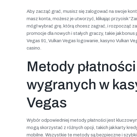
Aby zacząć grać, musisz się zalogować na swoje konto
masz konta, możesz je utworzyć, klikając przycisk “Za
mógł wybrać grę, którą chcesz zagrać, i rozpocząć za
promocje dla nowych i stałych graczy, takie jak bonus
Vegas 91, Vulkan Vegas logowanie, kasyno Vulkan Veg
casino.
Metody płatności 
wygranych w kasy
Vegas
Wybór odpowiedniej metody płatności jest kluczowym
mogą skorzystać z różnych opcji, takich jak karty kre
mobilne. Wszystkie te metody są bezpieczne i szybkie