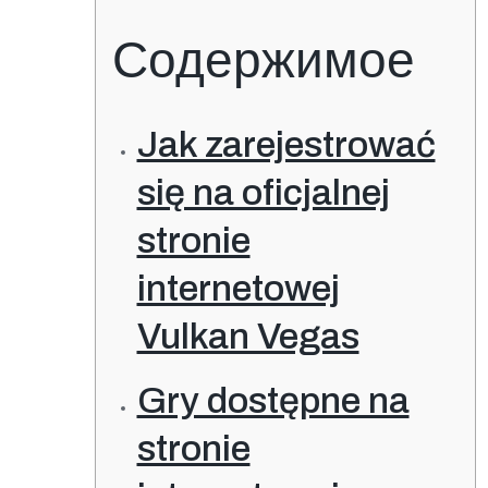
Содержимое
Jak zarejestrować
się na oficjalnej
stronie
internetowej
Vulkan Vegas
Gry dostępne na
stronie