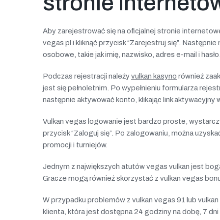
stronie internet
Aby zarejestrować się na oficjalnej stronie interneto
vegas pl i kliknąć przycisk “Zarejestruj się”. Następni
osobowe, takie jak imię, nazwisko, adres e-mail i hasło
Podczas rejestracji należy
vulkan kasyno
również zaak
jest się pełnoletnim. Po wypełnieniu formularza rejestr
następnie aktywować konto, klikając link aktywacyjny 
Vulkan vegas logowanie jest bardzo proste, wystarczy
przycisk “Zaloguj się”. Po zalogowaniu, można uzyskać
promocji i turniejów.
Jednym z największych atutów vegas vulkan jest bogata
Gracze mogą również skorzystać z vulkan vegas bonus,
W przypadku problemów z vulkan vegas 91 lub vulkan
klienta, która jest dostępna 24 godziny na dobę, 7 