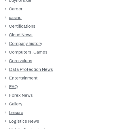
buynofs.de
Career
casino
Certifications
Cloud News
Company history
Computers, Games
Core values
Data Protection News
Entertainment
FAQ
Forex News
Gallery
Leisure
Logistics News