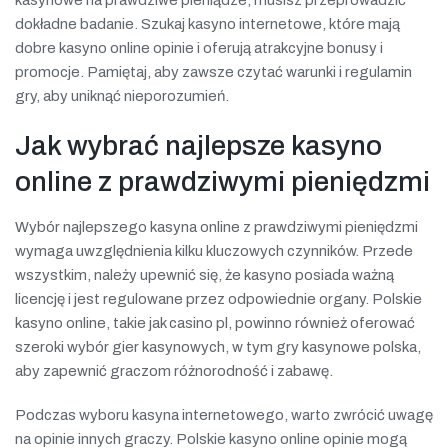
dokładne badanie. Szukaj kasyno internetowe, które mają
dobre kasyno online opinie i oferują atrakcyjne bonusy i
promocje. Pamiętaj, aby zawsze czytać warunki i regulamin
gry, aby uniknąć nieporozumień.
Jak wybrać najlepsze kasyno
online z prawdziwymi pieniędzmi
Wybór najlepszego kasyna online z prawdziwymi pieniędzmi
wymaga uwzględnienia kilku kluczowych czynników. Przede
wszystkim, należy upewnić się, że kasyno posiada ważną
licencję i jest regulowane przez odpowiednie organy. Polskie
kasyno online, takie jak casino pl, powinno również oferować
szeroki wybór gier kasynowych, w tym gry kasynowe polska,
aby zapewnić graczom różnorodność i zabawę.
Podczas wyboru kasyna internetowego, warto zwrócić uwagę
na opinie innych graczy. Polskie kasyno online opinie mogą