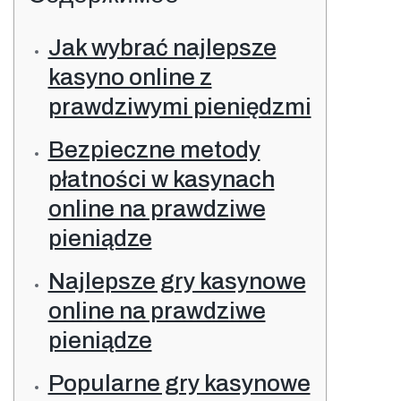
Jak wybrać najlepsze
kasyno online z
prawdziwymi pieniędzmi
Bezpieczne metody
płatności w kasynach
online na prawdziwe
pieniądze
Najlepsze gry kasynowe
online na prawdziwe
pieniądze
Popularne gry kasynowe