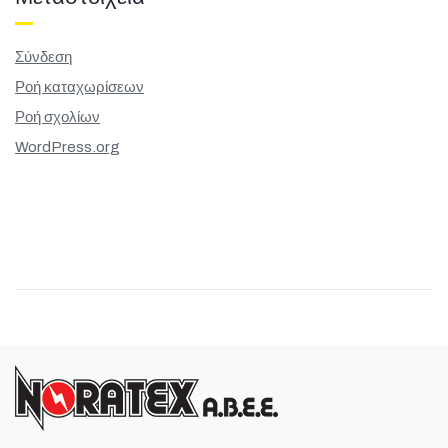
Σύνδεση
Ροή καταχωρίσεων
Ροή σχολίων
WordPress.org