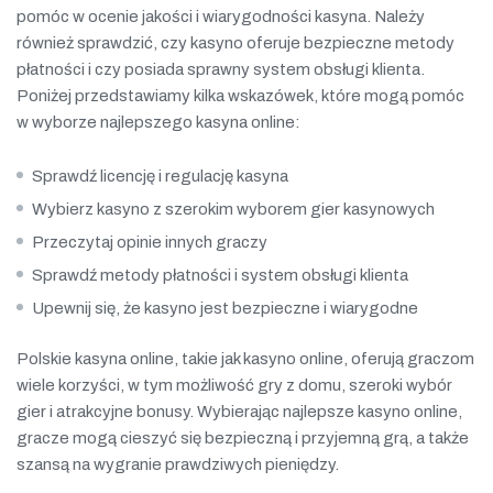
pomóc w ocenie jakości i wiarygodności kasyna. Należy
również sprawdzić, czy kasyno oferuje bezpieczne metody
płatności i czy posiada sprawny system obsługi klienta.
Poniżej przedstawiamy kilka wskazówek, które mogą pomóc
w wyborze najlepszego kasyna online:
Sprawdź licencję i regulację kasyna
Wybierz kasyno z szerokim wyborem gier kasynowych
Przeczytaj opinie innych graczy
Sprawdź metody płatności i system obsługi klienta
Upewnij się, że kasyno jest bezpieczne i wiarygodne
Polskie kasyna online, takie jak kasyno online, oferują graczom
wiele korzyści, w tym możliwość gry z domu, szeroki wybór
gier i atrakcyjne bonusy. Wybierając najlepsze kasyno online,
gracze mogą cieszyć się bezpieczną i przyjemną grą, a także
szansą na wygranie prawdziwych pieniędzy.