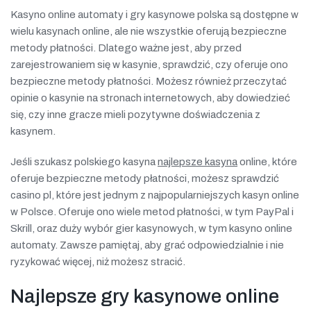
Kasyno online automaty i gry kasynowe polska są dostępne w
wielu kasynach online, ale nie wszystkie oferują bezpieczne
metody płatności. Dlatego ważne jest, aby przed
zarejestrowaniem się w kasynie, sprawdzić, czy oferuje ono
bezpieczne metody płatności. Możesz również przeczytać
opinie o kasynie na stronach internetowych, aby dowiedzieć
się, czy inne gracze mieli pozytywne doświadczenia z
kasynem.
Jeśli szukasz polskiego kasyna
najlepsze kasyna
online, które
oferuje bezpieczne metody płatności, możesz sprawdzić
casino pl, które jest jednym z najpopularniejszych kasyn online
w Polsce. Oferuje ono wiele metod płatności, w tym PayPal i
Skrill, oraz duży wybór gier kasynowych, w tym kasyno online
automaty. Zawsze pamiętaj, aby grać odpowiedzialnie i nie
ryzykować więcej, niż możesz stracić.
Najlepsze gry kasynowe online