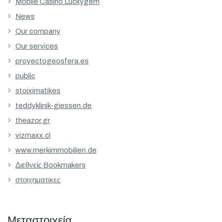
Mobile Casino Luckygem
News
Our company
Our services
proyectogeosfera.es
public
stoiximatikes
teddyklinik-giessen.de
theazor.gr
vizmaxx.cl
www.merkimmobilien.de
Διεθνείς Bookmakers
στοιχηματικες
Μεταστοιχεία