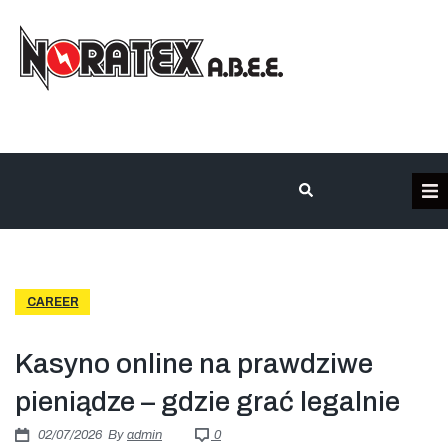
Η Εταιρεία
Κατηγορίες Προϊόντων
CAREER
Επικοινωνία
Kasyno online na prawdziwe
pieniądze – gdzie grać legalnie
Τα έργα μας
02/07/2026
By
admin
0