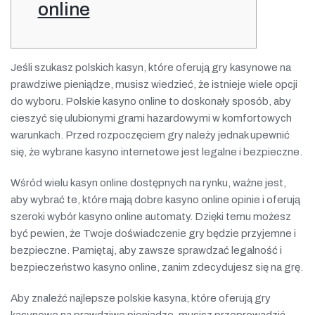
online
Jeśli szukasz polskich kasyn, które oferują gry kasynowe na
prawdziwe pieniądze, musisz wiedzieć, że istnieje wiele opcji
do wyboru. Polskie kasyno online to doskonały sposób, aby
cieszyć się ulubionymi grami hazardowymi w komfortowych
warunkach. Przed rozpoczęciem gry należy jednak upewnić
się, że wybrane kasyno internetowe jest legalne i bezpieczne.
Wśród wielu kasyn online dostępnych na rynku, ważne jest,
aby wybrać te, które mają dobre kasyno online opinie i oferują
szeroki wybór kasyno online automaty. Dzięki temu możesz
być pewien, że Twoje doświadczenie gry będzie przyjemne i
bezpieczne. Pamiętaj, aby zawsze sprawdzać legalność i
bezpieczeństwo kasyno online, zanim zdecydujesz się na grę.
Aby znaleźć najlepsze polskie kasyna, które oferują gry
kasynowe na prawdziwe pieniądze, musisz przeprowadzić