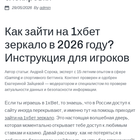
Πιστοποιήσεις
29/05/2026
By
admin
E-shop
Как зайти на 1хбет
зеркало в 2026 году?
Инструкция для игроков
Автор статьи: Андрей Сорока, эксперт с 15-летним опытом в сфере
iGaming и спортивного беттинга. Контент проверен и одобрен
Екатериной Зайцевой — модератором и специалистом по проверке
актуальности данных и безопасности информации.
Если ты играешь в 1xBet, то знаешь, что в России доступ к
сайту иногда перекрывают, и именно тут на помощь приходит
зайти на 1хбет зеркало
. Это настоящая волшебная дверь,
которая моментально открывает тебе доступ к любимым
ставкам и казино. Давай расскажу, как не потеряться в