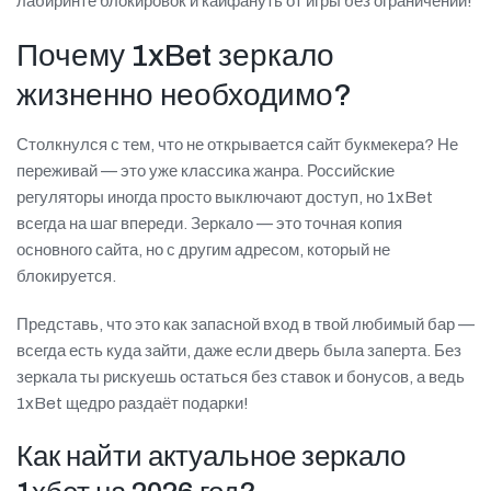
лабиринте блокировок и кайфануть от игры без ограничений!
Почему 1xBet зеркало
жизненно необходимо?
Столкнулся с тем, что не открывается сайт букмекера? Не
переживай — это уже классика жанра. Российские
регуляторы иногда просто выключают доступ, но 1xBet
всегда на шаг впереди. Зеркало — это точная копия
основного сайта, но с другим адресом, который не
блокируется.
Представь, что это как запасной вход в твой любимый бар —
всегда есть куда зайти, даже если дверь была заперта. Без
зеркала ты рискуешь остаться без ставок и бонусов, а ведь
1xBet щедро раздаёт подарки!
Как найти актуальное зеркало