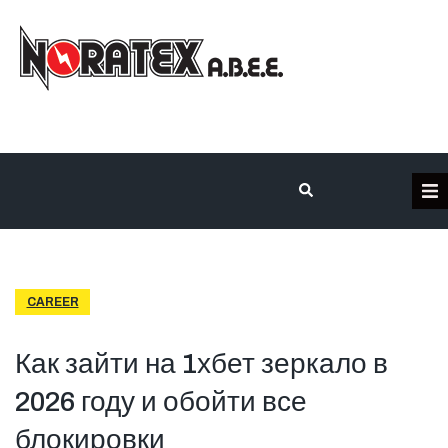
Η Εταιρεία
Κατηγορίες Προϊόντων
CAREER
Επικοινωνία
Как зайти на 1хбет зеркало в
2026 году и обойти все
Τα έργα μας
блокировки