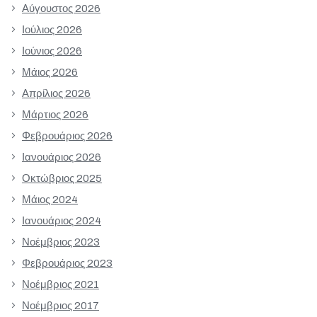
Αύγουστος 2026
Ιούλιος 2026
Ιούνιος 2026
Μάιος 2026
Απρίλιος 2026
Μάρτιος 2026
Φεβρουάριος 2026
Ιανουάριος 2026
Οκτώβριος 2025
Μάιος 2024
Ιανουάριος 2024
Νοέμβριος 2023
Φεβρουάριος 2023
Νοέμβριος 2021
Νοέμβριος 2017