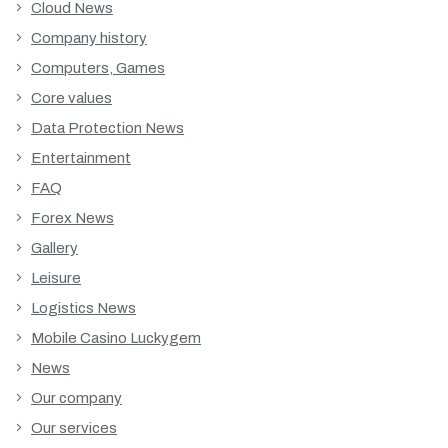
Cloud News
Company history
Computers, Games
Core values
Data Protection News
Entertainment
FAQ
Forex News
Gallery
Leisure
Logistics News
Mobile Casino Luckygem
News
Our company
Our services