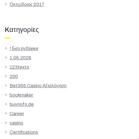
Οκτώβριος 2017
Kατηγορίες
! Без рубрики
1.06.2026
123texts
200
Bet365 Casino Αξιολόγηση
bookmaker
buynofs.de
Career
casino
Certifications