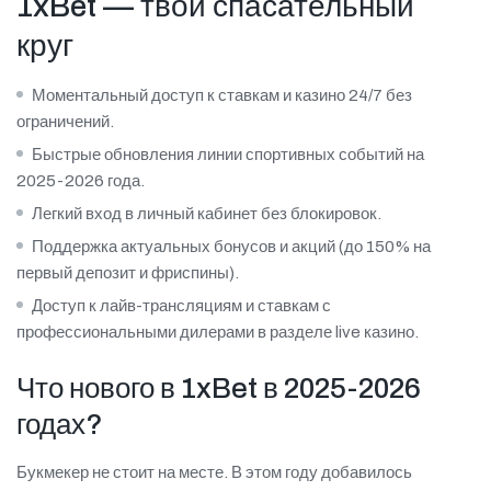
1xBet — твой спасательный
круг
Моментальный доступ к ставкам и казино 24/7 без
ограничений.
Быстрые обновления линии спортивных событий на
2025-2026 года.
Легкий вход в личный кабинет без блокировок.
Поддержка актуальных бонусов и акций (до 150% на
первый депозит и фриспины).
Доступ к лайв-трансляциям и ставкам с
профессиональными дилерами в разделе live казино.
Что нового в 1xBet в 2025-2026
годах?
Букмекер не стоит на месте. В этом году добавилось