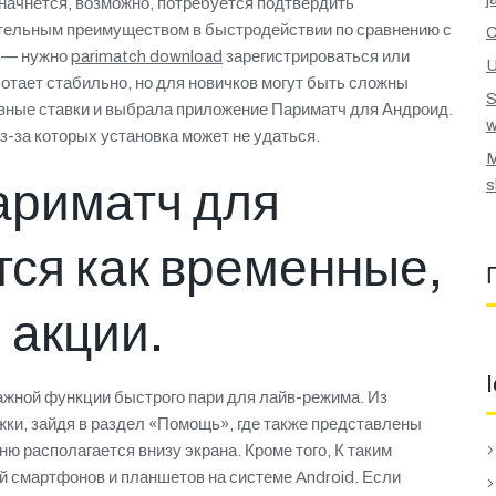
 начнется, возможно, потребуется подтвердить
ительным преимуществом в быстродействии по сравнению с
C
ч — нужно
parimatch download
зарегистрироваться или
U
ботает стабильно, но для новичков могут быть сложны
S
вные ставки и выбрала приложение Париматч для Андроид.
w
-за которых установка может не удаться.
M
ариматч для
s
тся как временные,
 акции.
жной функции быстрого пари для лайв-режима. Из
ки, зайдя в раздел «Помощь», где также представлены
ю располагается внизу экрана. Кроме того, К таким
й смартфонов и планшетов на системе Android. Если