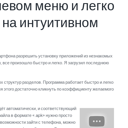
левом меню и легко
 на интуитивном
мартфона разрешить установку приложений из незнакомых
, все произошло быстро и легко. Я загрузил последнюю
 структур разделов. Программа работает быстро и легко
ля этого достаточно кликнуть по коэффициенту желаемого
йдёт автоматически, и соответствующий
файла в формате «.apk» нужно просто
т возможности зайти с телефона, можно