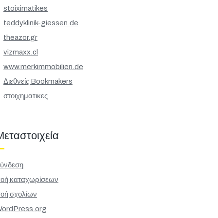
stoiximatikes
teddyklinik-giessen.de
theazor.gr
vizmaxx.cl
www.merkimmobilien.de
Διεθνείς Bookmakers
στοιχηματικες
Μεταστοιχεία
ύνδεση
οή καταχωρίσεων
οή σχολίων
ordPress.org