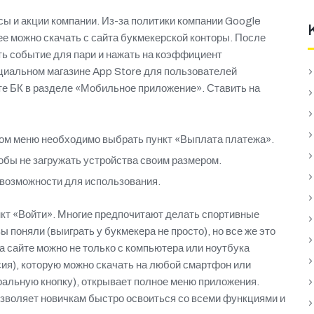
ы и акции компании. Из-за политики компании Google
ее можно скачать с сайта букмекерской конторы. После
ть событие для пари и нажать на коэффициент
циальном магазине App Store для пользователей
йте БК в разделе «Мобильное приложение». Ставить на
ном меню необходимо выбрать пункт «Выплата платежа».
обы не загружать устройства своим размером.
 возможности для использования.
нкт «Войти». Многие предпочитают делать спортивные
 поняли (выиграть у букмекера не просто), но все же это
а сайте можно не только с компьютера или ноутбука
ия), которую можно скачать на любой смартфон или
альную кнопку), открывает полное меню приложения.
зволяет новичкам быстро освоиться со всеми функциями и