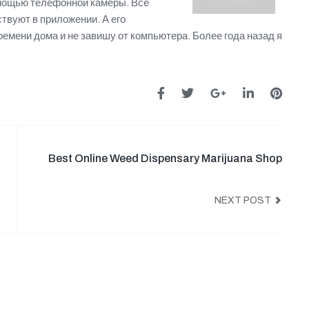
омощью телефонной камеры. Все
твуют в приложении. А его
ремени дома и не завишу от компьютера. Более года назад я
Best Online Weed Dispensary Marijuana Shop
NEXT POST