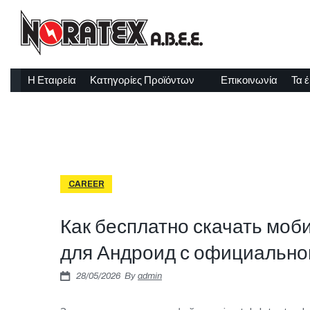
Η Εταιρεία
Κατηγορίες Προϊόντων
Επικοινωνία
Τα 
CAREER
Как бесплатно скачать мо
для Андроид с официальног
28/05/2026
By
admin