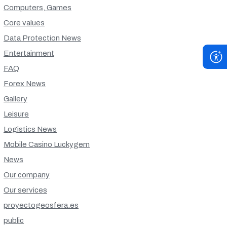
Computers, Games
Core values
Data Protection News
Entertainment
FAQ
Forex News
Gallery
Leisure
Logistics News
Mobile Casino Luckygem
News
Our company
Our services
proyectogeosfera.es
public