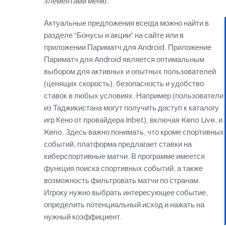
элементами меню.
Актуальные предложения всегда можно найти в
разделе “Бонусы и акции” на сайте или в
приложении Париматч для Android. Приложение
Париматч для Android является оптимальным
выбором для активных и опытных пользователей
(ценящих скорость), безопасность и удобство
ставок в любых условиях. Например (пользователи
из Таджикистана могут получить доступ к каталогу
игр Кено от провайдера Inbet), включая Keno Live, и
Keno. Здесь важно понимать, что кроме спортивных
событий, платформа предлагает ставки на
киберспортивные матчи. В программе имеется
функция поиска спортивных событий, а также
возможность фильтровать матчи по странам.
Игроку нужно выбрать интересующее событие,
определить потенциальный исход и нажать на
нужный коэффициент.