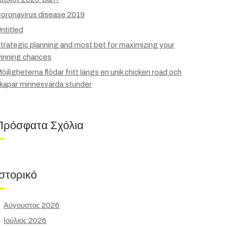
oronavirus disease 2019
ntitled
trategic planning and most bet for maximizing your
inning chances
öjligheterna flödar fritt längs en unik chicken road och
kapar minnesvärda stunder
Πρόσφατα Σχόλια
Ιστορικό
Αύγουστος 2026
Ιούλιος 2026