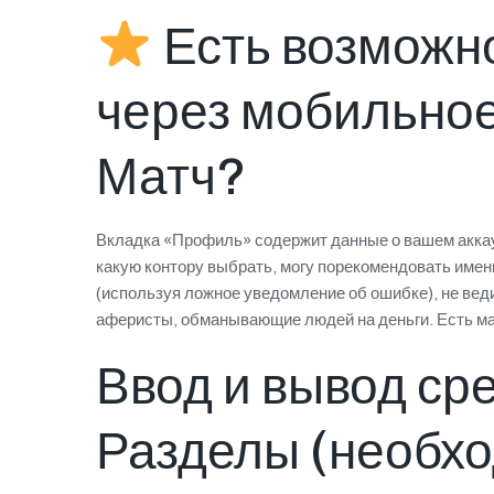
Есть возможн
через мобильно
Матч?
Вкладка «Профиль» содержит данные о вашем аккаун
какую контору выбрать, могу порекомендовать имен
(используя ложное уведомление об ошибке), не вед
аферисты, обманывающие людей на деньги. Есть ма
Ввод и вывод сре
Разделы (необхо