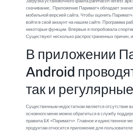
Загрузка установочного файла parimatch-letest.apk
скачивание,. Приложение Париматч обладает знач
мобильной версией сайта. Чтобы оценить Паримат
войти в свой аккаунт на нашем сайте. Программа ра
некоторые функции.
Впервые я попробовала спорти
Существуют несколько распространенных причин, из
В приложении П
Android проводя
так и регулярные
Существенным недостатком является отсутствие ва
основного меню можно обратиться в службу поддерж
правила БК «Париматч». Главное и единственное мен
продуктам относится приложение для пользователе