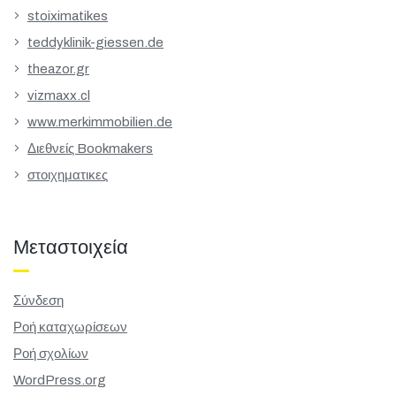
stoiximatikes
teddyklinik-giessen.de
theazor.gr
vizmaxx.cl
www.merkimmobilien.de
Διεθνείς Bookmakers
στοιχηματικες
Μεταστοιχεία
Σύνδεση
Ροή καταχωρίσεων
Ροή σχολίων
WordPress.org