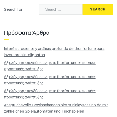
Search for:
SEARCH
Πρόσφατα Άρθρα
Interés creciente y análisis profundo de thor fortune para
inversores inteligentes
Αξιολόγηση επενδύσεων με το thorfortune και οι νέες
προοπτικές ανάπτυξης
Αξιολόγηση επενδύσεων με το thorfortune και οι νέες
προοπτικές ανάπτυξης
Αξιολόγηση επενδύσεων με το thorfortune και οι νέες
προοπτικές ανάπτυξης
Anspruchsvolle Gewinnchancen bietet ninlayscasino.de mit
zahlreichen Spielautomaten und Tischspielen