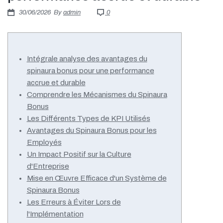
Πιστοποιήσεις
30/06/2026
By
admin
0
E-shop
Intégrale analyse des avantages du
spinaura bonus pour une performance
accrue et durable
Comprendre les Mécanismes du Spinaura
Bonus
Les Différents Types de KPI Utilisés
Avantages du Spinaura Bonus pour les
Employés
Un Impact Positif sur la Culture
d'Entreprise
Mise en Œuvre Efficace d'un Système de
Spinaura Bonus
Les Erreurs à Éviter Lors de
l'Implémentation