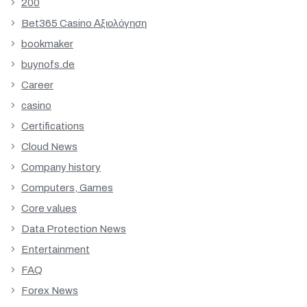
200
Bet365 Casino Αξιολόγηση
bookmaker
buynofs.de
Career
casino
Certifications
Cloud News
Company history
Computers, Games
Core values
Data Protection News
Entertainment
FAQ
Forex News