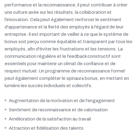
performance et la reconnaissance, il peut contribuer à créer
une culture axée sur les résultats, la collaboration et
l'innovation. Cela peut également renforcer le sentiment
d'appartenance et la fierté des employés à l'égard de leur
entreprise. Il est important de veiller à ce que le système de
bonus soit perçu comme équitable et transparent par tous les
employés, afin d'éviter les frustrations et les tensions. La
communication régulière et le feedback constructif sont
essentiels pour maintenir un climat de confiance et de
respect mutuel. Un programme de reconnaissance formel
peut également compléter le spinaura bonus, en mettant en
lumière les succès individuels et collectifs.
Augmentation de la motivation et de l'engagement
Sentiment de reconnaissance et de valorisation
Amélioration de la satisfaction au travail
Attraction et fidélisation des talents