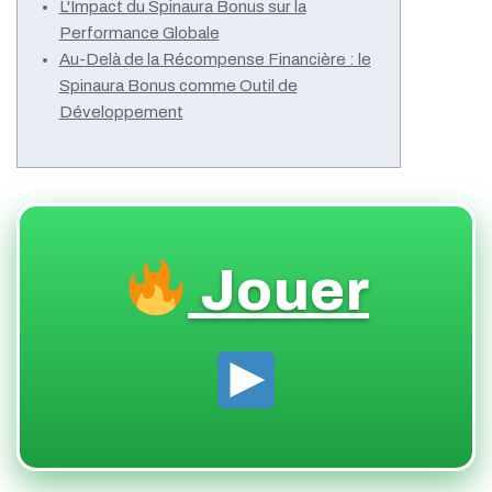
L'Impact du Spinaura Bonus sur la
Performance Globale
Au-Delà de la Récompense Financière : le
Spinaura Bonus comme Outil de
Développement
Jouer