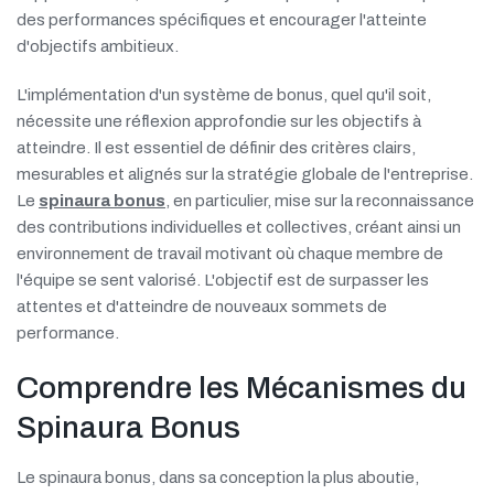
des performances spécifiques et encourager l'atteinte
d'objectifs ambitieux.
L'implémentation d'un système de bonus, quel qu'il soit,
nécessite une réflexion approfondie sur les objectifs à
atteindre. Il est essentiel de définir des critères clairs,
mesurables et alignés sur la stratégie globale de l'entreprise.
Le
spinaura bonus
, en particulier, mise sur la reconnaissance
des contributions individuelles et collectives, créant ainsi un
environnement de travail motivant où chaque membre de
l'équipe se sent valorisé. L'objectif est de surpasser les
attentes et d'atteindre de nouveaux sommets de
performance.
Comprendre les Mécanismes du
Spinaura Bonus
Le spinaura bonus, dans sa conception la plus aboutie,