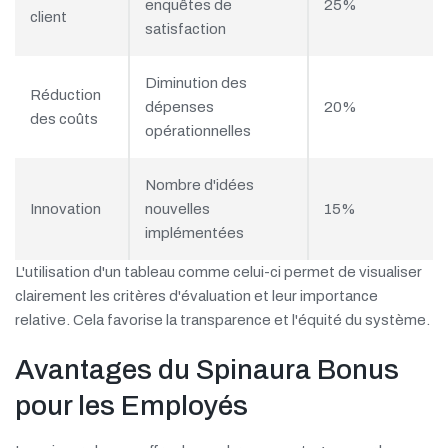
enquêtes de
25%
client
satisfaction
Diminution des
Réduction
dépenses
20%
des coûts
opérationnelles
Nombre d'idées
Innovation
nouvelles
15%
implémentées
L'utilisation d'un tableau comme celui-ci permet de visualiser
clairement les critères d'évaluation et leur importance
relative. Cela favorise la transparence et l'équité du système.
Avantages du Spinaura Bonus
pour les Employés