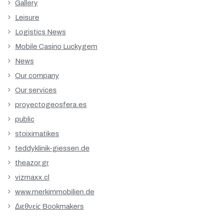
Gallery
Leisure
Logistics News
Mobile Casino Luckygem
News
Our company
Our services
proyectogeosfera.es
public
stoiximatikes
teddyklinik-giessen.de
theazor.gr
vizmaxx.cl
www.merkimmobilien.de
Διεθνείς Bookmakers