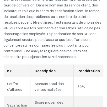
taux de conversion. Dans le domaine du service client, des
indicateurs tels que le score de satisfaction client, le temps
de résolution des problèmes ou le nombre de plaintes
résolues peuvent être utilisés. Il est important de choisir des
KPI qui sont à la fois pertinents et réalisables, afin de ne pas
décourager les employés. La pondération de ces KPI est
également cruciale pour s'assurer que les efforts sont
concentrés sur les domaines les plus importants pour
l'entreprise. Une analyse régulière des résultats est
nécessaire pour ajuster les KPI si nécessaire.
KPI
Description
Pondération
Chiffre
Montant total des
30%
d'affaires
ventes réalisées
Score moyen des
Satisfaction