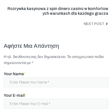
Rozrywka kasynowa z spin dinero casino w komfortow
ych warunkach dla każdego gracza
NEXT POST
Αφήστε Μια Απάντηση
Η ηλ. διεύθυνση σας δεν δημοσιεύεται.
Τα υποχρεωτικά πεδία
σημειώνονται με
*
Your Name
*
Your E-mail
*