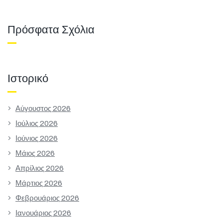
Πρόσφατα Σχόλια
Ιστορικό
Αύγουστος 2026
Ιούλιος 2026
Ιούνιος 2026
Μάιος 2026
Απρίλιος 2026
Μάρτιος 2026
Φεβρουάριος 2026
Ιανουάριος 2026