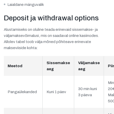
Laialdane mänguvalik
Deposit ja withdrawal options
Alustamiseks on oluline teada erinevaid sissemakse- ja
väljamaksevõimalusi, mis on saadaval online kasiinodes.
Allolev tabel toob välja mõned põhiteave erinevate
makseviiside kohta:
Sissemakse
Väljamakse
Meetod
Pii
aeg
aeg
Min
30 min kuni
20€
Pangaülekanded
Kuni 1 päev
3 päeva
Mak
50