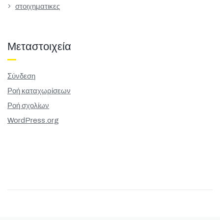
στοιχηματικες
Μεταστοιχεία
Σύνδεση
Ροή καταχωρίσεων
Ροή σχολίων
WordPress.org