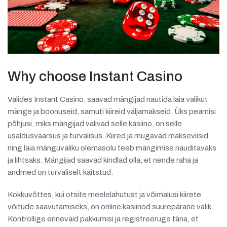
Why choose Instant Casino
Valides Instant Casino, saavad mängijad nautida laia valikut
mänge ja boonuseid, samuti kiireid väljamakseid. Üks peamisi
põhjusi, miks mängijad valivad selle kasiino, on selle
usaldusväärsus ja turvalisus. Kiired ja mugavad makseviisid
ning laia mänguvaliku olemasolu teeb mängimise nauditavaks
ja lihtsaks. Mängijad saavad kindlad olla, et nende raha ja
andmed on turvaliselt kaitstud.
Kokkuvõttes, kui otsite meelelahutust ja võimalusi kiirete
võitude saavutamiseks, on online kasiinod suurepärane valik.
Kontrollige erinevaid pakkumisi ja registreeruge täna, et