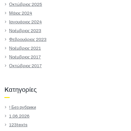
Οκτώβριος 2025
Μάιος 2024
Ιανουάριος 2024
Νοέμβριος 2023
Φεβρουάριος 2023
Νοέμβριος 2021
Νοέμβριος 2017
Οκτώβριος 2017
Kατηγορίες
! Без рубрики
1.06.2026
123texts