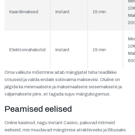
Min
10€
Kaardimaksed
Instant
15 min
Mak
20
Min
10€
Elektronrahakotid
Instant
15 min
Mak
50
Oma valikute mõistmine aitab mängijatel teha teadlikke
otsuseid ja valida endale sobivaima makseviisi. Oluline on
jälgida ka minimaalsete ja maksimaalsete sissemaksete ja
väljamaksete piire, et tagada sujuv mängukogemus.
Peamised eelised
Online kasiinod, nagu Instant Casino, pakuvad mitmeid
eeliseid, mis muudavad mängimise atraktiivseks ja lõbusaks.