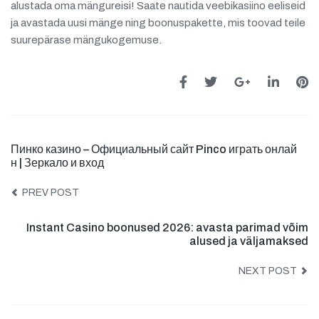
alustada oma mängureisi! Saate nautida veebikasiino eeliseid
ja avastada uusi mänge ning boonuspakette, mis toovad teile
suurepärase mängukogemuse.
Пинко казино – Официальный сайт Pinco играть онлай
н | Зеркало и вход
PREV POST
Instant Casino boonused 2026: avasta parimad võim
alused ja väljamaksed
NEXT POST