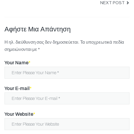
NEXT POST
Αφήστε Μια Απάντηση
Η ηλ. διεύθυνση σας δεν δημοσιεύεται.
Τα υποχρεωτικά πεδία
σημειώνονται με
*
Your Name
*
Your E-mail
*
Your Website
*