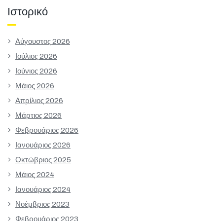
Ιστορικό
Αύγουστος 2026
Ιούλιος 2026
Ιούνιος 2026
Μάιος 2026
Απρίλιος 2026
Μάρτιος 2026
Φεβρουάριος 2026
Ιανουάριος 2026
Οκτώβριος 2025
Μάιος 2024
Ιανουάριος 2024
Νοέμβριος 2023
Φεβρουάριος 2023