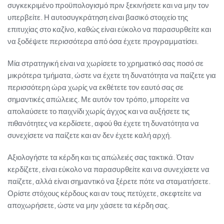
συγκεκριμένο προϋπολογισμό πριν ξεκινήσετε και να μην τον
υπερβείτε. Η αυτοσυγκράτηση είναι βασικό στοιχείο της
επιτυχίας στο καζίνο, καθώς είναι εύκολο να παρασυρθείτε και
να ξοδέψετε περισσότερα από όσα έχετε προγραμματίσει.
Μία στρατηγική είναι να χωρίσετε το χρηματικό σας ποσό σε
μικρότερα τμήματα, ώστε να έχετε τη δυνατότητα να παίζετε για
περισσότερη ώρα χωρίς να εκθέτετε τον εαυτό σας σε
σημαντικές απώλειες. Με αυτόν τον τρόπο, μπορείτε να
απολαύσετε το παιχνίδι χωρίς άγχος και να αυξήσετε τις
πιθανότητες να κερδίσετε, αφού θα έχετε τη δυνατότητα να
συνεχίσετε να παίζετε και αν δεν έχετε καλή αρχή.
Αξιολογήστε τα κέρδη και τις απώλειές σας τακτικά. Όταν
κερδίζετε, είναι εύκολο να παρασυρθείτε και να συνεχίσετε να
παίζετε, αλλά είναι σημαντικό να ξέρετε πότε να σταματήσετε.
Ορίστε στόχους κέρδους και αν τους πετύχετε, σκεφτείτε να
αποχωρήσετε, ώστε να μην χάσετε τα κέρδη σας.