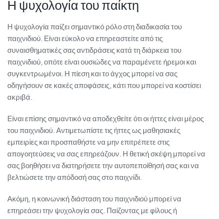
Η ψυχολογία του παίκτη
Η ψυχολογία παίζει σημαντικό ρόλο στη διαδικασία του
παιχνιδιού. Είναι εύκολο να επηρεαστείτε από τις
συναισθηματικές σας αντιδράσεις κατά τη διάρκεια του
παιχνιδιού, οπότε είναι ουσιώδες να παραμένετε ήρεμοι και
συγκεντρωμένοι. Η πίεση και το άγχος μπορεί να σας
οδηγήσουν σε κακές αποφάσεις, κάτι που μπορεί να κοστίσει
ακριβά.
Είναι επίσης σημαντικό να αποδεχθείτε ότι οι ήττες είναι μέρος
του παιχνιδιού. Αντιμετωπίστε τις ήττες ως μαθησιακές
εμπειρίες και προσπαθήστε να μην επιτρέπετε στις
απογοητεύσεις να σας επηρεάζουν. Η θετική σκέψη μπορεί να
σας βοηθήσει να διατηρήσετε την αυτοπεποίθησή σας και να
βελτιώσετε την απόδοσή σας στο παιχνίδι.
Ακόμη, η κοινωνική διάσταση του παιχνιδιού μπορεί να
επηρεάσει την ψυχολογία σας. Παίζοντας με φίλους ή