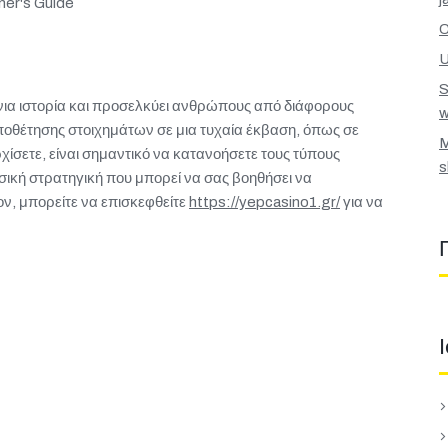
ner's Guide
C
U
S
ρόνια ιστορία και προσελκύει ανθρώπους από διάφορους
w
τοποθέτησης στοιχημάτων σε μια τυχαία έκβαση, όπως σε
M
ρχίσετε, είναι σημαντικό να κατανοήσετε τους τύπους
s
σική στρατηγική που μπορεί να σας βοηθήσει να
ον, μπορείτε να επισκεφθείτε
https://yepcasino1.gr/
για να