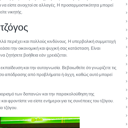
αι να είστε ανοιχτοί σε αλλαγές. Η προσαρμοστικότητα μπορεί
ίτε νικητής.
 τζόγος
 αλλά περιέχει και πολλούς κινδύνους. Η υπερβολική συμμετοχή
εάσει την οικονομική και ψυχική σας κατάσταση. Είναι
να ζητήσετε βοήθεια εάν χρειάζεται.
κπαίδευση και την αυτογνωσία. Βεβαιωθείτε ότι γνωρίζετε τις
 μέσο απόδρασης από προβλήματα ή άγχη, καθώς αυτό μπορεί
ριορισμό των δαπανών και την παρακολούθηση της
αι φροντίστε να είστε ενήμεροι για τις συνέπειες του τζόγου.
ία τζόγου.