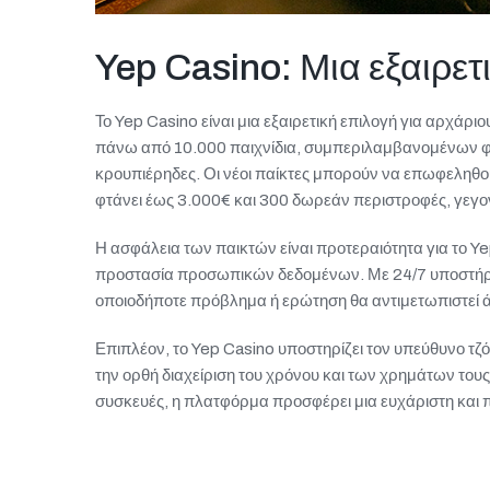
Yep Casino: Μια εξαιρετ
Το Yep Casino είναι μια εξαιρετική επιλογή για αρχάρ
πάνω από 10.000 παιχνίδια, συμπεριλαμβανομένων φ
κρουπιέρηδες. Οι νέοι παίκτες μπορούν να επωφεληθ
φτάνει έως 3.000€ και 300 δωρεάν περιστροφές, γεγον
Η ασφάλεια των παικτών είναι προτεραιότητα για το Y
προστασία προσωπικών δεδομένων. Με 24/7 υποστήριξη
οποιοδήποτε πρόβλημα ή ερώτηση θα αντιμετωπιστεί 
Επιπλέον, το Yep Casino υποστηρίζει τον υπεύθυνο τζ
την ορθή διαχείριση του χρόνου και των χρημάτων τους.
συσκευές, η πλατφόρμα προσφέρει μια ευχάριστη και π