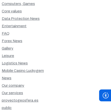
Computers, Games
Core values
Data Protection News
Entertainment
FAQ
Forex News
Gallery
Leisure
Logistics News
Mobile Casino Luckygem
News
Our company
Our services
proyectogeosfera.es
public