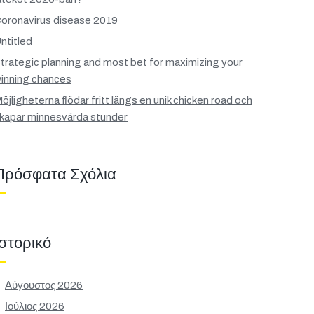
oronavirus disease 2019
ntitled
trategic planning and most bet for maximizing your
inning chances
öjligheterna flödar fritt längs en unik chicken road och
kapar minnesvärda stunder
Πρόσφατα Σχόλια
Ιστορικό
Αύγουστος 2026
Ιούλιος 2026