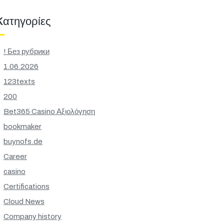
Kατηγορίες
! Без рубрики
1.06.2026
123texts
200
Bet365 Casino Αξιολόγηση
bookmaker
buynofs.de
Career
casino
Certifications
Cloud News
Company history