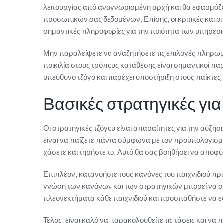
λειτουργίας από αναγνωρισμένη αρχή και θα εφαρμόζε
προσωπικών σας δεδομένων. Επίσης, οι κριτικές και ο
σημαντικές πληροφορίες για την ποιότητα των υπηρεσι
Μην παραλείψετε να αναζητήσετε τις επιλογές πληρωμή
ποικιλία στους τρόπους κατάθεσης είναι σημαντικοί παρ
υπεύθυνο τζόγο και παρέχει υποστήριξη στους παίκτες
Βασικές στρατηγικές γι
Οι στρατηγικές τζόγου είναι απαραίτητες για την αύξη
είναι να παίζετε πάντα σύμφωνα με τον προϋπολογισμό 
χάσετε και τηρήστε το. Αυτό θα σας βοηθήσει να αποφύ
Επιπλέον, κατανοήστε τους κανόνες του παιχνιδιού πριν
γνώση των κανόνων και των στρατηγικών μπορεί να σα
πλεονεκτήματα κάθε παιχνιδιού και προσπαθήστε να ε
Τέλος, είναι καλό να παρακολουθείτε τις τάσεις και ν