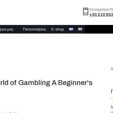
Εξυπηρέτηση Π
+30 210 60
έργα μας
Πιστοποιήσεις
E-shop
S
orld of Gambling A Beginner's
M
j